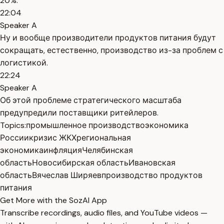
20%.
22:04
Speaker A
Ну и вообще производители продуктов питания будут
сокращать, естественно, производство из-за проблем с
логистикой.
22:24
Speaker A
Об этой проблеме стратегического масштаба
предупредили поставщики ритейлеров.
Topics:
промышленное производство
экономика
России
кризис ЖКХ
региональная
экономика
инфляция
Челябинская
область
Новосибирская область
Ивановская
область
Вячеслав Ширяев
производство продуктов
питания
Get More with the SozAI App
Transcribe recordings, audio files, and YouTube videos —