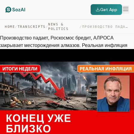
Get App
NEWS &
HOME
/
TRANSCRIPTS
/
/
ПРОИЗВОДСТВО ПАДАЕТ, РОСКОСМОС БРЕДИТ, АЛРОСА ЗАКРЫВАЕТ… — TRANSCRIPT
POLITICS
Производство падает, Роскосмос бредит, АЛРОСА
закрывает месторождения алмазов. Реальная инфляция