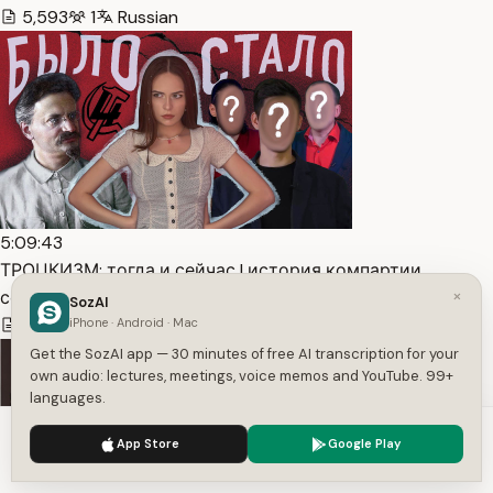
5,593
1
Russian
5:09:43
ТРОЦКИЗМ: тогда и сейчас | история компартии,
×
сотруднич… — Transcript
SozAI
36,738
1
Russian
iPhone · Android · Mac
Get the SozAI app — 30 minutes of free AI transcription for your
own audio: lectures, meetings, voice memos and YouTube. 99+
languages.
We use cookies to enhance your experience.
Privacy Policy
App Store
Google Play
Accept
Settings