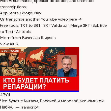
with AI summaries, speaker detection, and unlimited
transcriptions.
App Store
Google Play
Or transcribe another YouTube video here →
Free tools:
TXT to SRT
·
SRT Validator
·
Merge SRT
·
Subtitle
to Text
·
All tools
More from Вячеслав Ширяев
View All
47:01
Что будет с Китаем, Россией и мировой экономикой.
Набиу… — Transcript