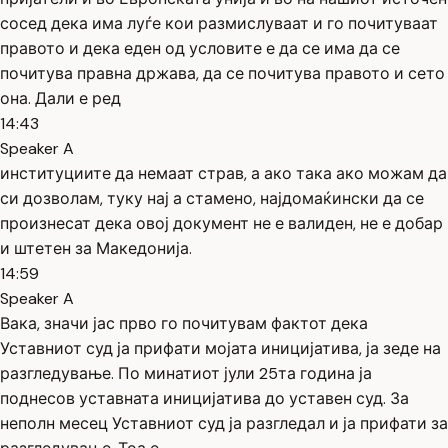
сосед дека има луѓе кои размислуваат и го почитуваат
правото и дека еден од условите е да се има да се
почитува правна држава, да се почитува правото и сето
она. Дали е ред
14:43
Speaker A
институциите да немаат страв, а ако така ако можам да
си дозволам, туку нај а стамено, најдомаќински да се
произнесат дека овој документ не е валиден, не е добар
и штетен за Македонија.
14:59
Speaker A
Вака, значи јас прво го почитувам фактот дека
Уставниот суд ја прифати мојата иницијатива, ја зеде на
разгледување. По минатиот јули 25та година ја
поднесов уставната иницијатива до уставен суд. За
неполн месец Уставниот суд ја разгледал и ја прифати за