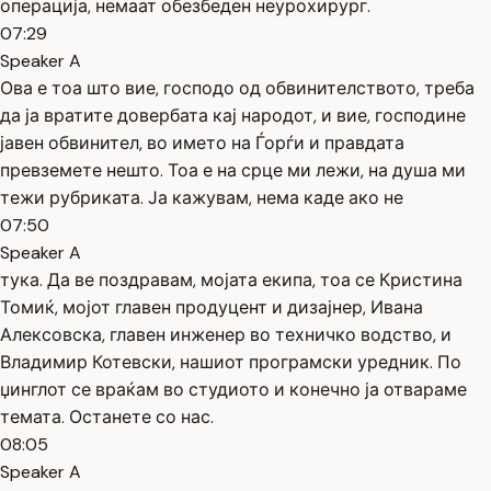
операција, немаат обезбеден неурохирург.
07:29
Speaker A
Ова е тоа што вие, господо од обвинителството, треба
да ја вратите довербата кај народот, и вие, господине
јавен обвинител, во името на Ѓорѓи и правдата
превземете нешто. Тоа е на срце ми лежи, на душа ми
тежи рубриката. Ја кажувам, нема каде ако не
07:50
Speaker A
тука. Да ве поздравам, мојата екипа, тоа се Кристина
Томиќ, мојот главен продуцент и дизајнер, Ивана
Алексовска, главен инженер во техничко водство, и
Владимир Котевски, нашиот програмски уредник. По
џинглот се враќам во студиото и конечно ја отвараме
темата. Останете со нас.
08:05
Speaker A