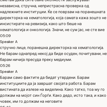
независна, стручна, непристрасна проверка од
надлежните институции. Ќе се поврзам на поранешната
директорка на хематологија, која самата кажа зошто не
инсистирате на ревизија, како што беше на
хематологија и онкологија. Значи, не сум јас, не сте вие
05:09
Speaker A
стручно лице, поранешна директорка на хематологија.
Не барам однапред некој да биде осуден, почитувани, не
барам ничија пресуда преку медиуми.
05:26
Speaker A
Барам само фактите да бидат утврдени. Барам
институциите да ја завршат својата работа. Барам
вистината да излезе на виделина. Како татко, тоа му го
должам на мојот син Ѓорѓи. Како дедо, исто така, и како
човек, им го должам на неговите