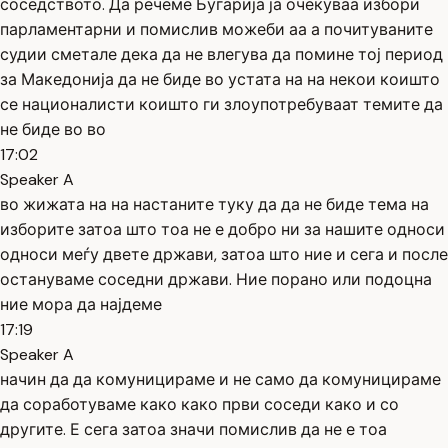
соседството. Да речеме Бугарија ја очекуваа избори
парламентарни и помислив можеби аа а почитуваните
судии сметале дека да не влегува да помине тој период
за Македонија да не биде во устата на на некои коишто
се националисти коишто ги злоупотребуваат темите да
не биде во во
17:02
Speaker A
во жижата на на настаните туку да да не биде тема на
изборите затоа што тоа не е добро ни за нашите односи
односи меѓу двете држави, затоа што ние и сега и после
остануваме соседни држави. Ние порано или подоцна
ние мора да најдеме
17:19
Speaker A
начин да да комуницираме и не само да комуницираме
да соработуваме како како први соседи како и со
другите. Е сега затоа значи помислив да не е тоа