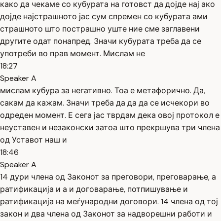
како да чекаме со кубурата на готовст да дојде нај ако
дојде најстрашното јас сум спремен со кубурата ами
страшното што пострашно уште ние сме заглавени
другите одат понапред. Значи кубурата треба да се
употреби во прав момент. Мислам не
18:27
Speaker A
мислам кубура за негативно. Тоа е метафорично. Да,
сакам да кажам. Значи треба да да да се исчекори во
одреден момент. Е сега јас тврдам дека овој протокол е
неуставен и незаконски затоа што прекршува три члена
од Уставот наш и
18:46
Speaker A
14 дури члена од Законот за преговори, преговарање, а
ратификација и а и договарање, потпишување и
ратификација на меѓународни договори. 14 члена од тој
закон и два члена од Законот за надворешни работи и