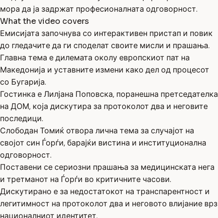
мора да ја задржат професионалната одговорност.
What the video covers
Емисијата започнува со интерактивен пристап и повик
до гледачите да ги споделат своите мисли и прашања.
Главна тема е дилемата околу европскиот пат на
Македонија и уставните измени како дел од процесот
со Бугарија.
Гостинка е Лилјана Поповска, поранешна претседателка
на ДОМ, која дискутира за протоколот два и неговите
последици.
Слободан Томиќ отвора лична тема за случајот на
својот син Ѓорѓи, барајќи вистина и институционална
одговорност.
Поставени се сериозни прашања за медицинската нега
и третманот на Ѓорѓи во критичните часови.
Дискутирано е за недостатокот на транспарентност и
легитимност на протоколот два и неговото влијание врз
националниот идентитет.