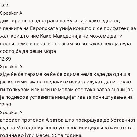
12:21
Speaker A
диктирани на од страна на Бугарија како една од
членките на Европската унија коишто и се прифатени за
жал коишто ние Како Македонија не можеме да ги
постигнеме и некој во не знам во во каква некоја луда
состојба да реши море
12:39
Speaker A
ајде ќе ќе тераме ќе ќе ќе одиме нема каде да одиш а
јас ќе ги читам па гледачите нека заклучат дали точно
ги толкувам или или не молам ете така затоа значи јас
ја поднесов уставната иницијатива за поништување на
12:59
Speaker A
вториот протокол А затоа што прекршува до Уставниот
суд на Македонија како уставна иницијатива минатата
година во јули месец 25та година.