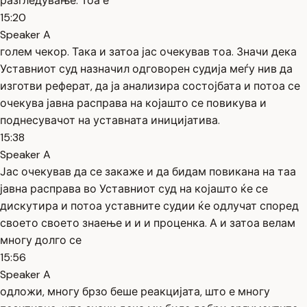
разгледување. Тоа е
15:20
Speaker A
голем чекор. Така и затоа јас очекував тоа. Значи дека
Уставниот суд назначил одговорен судија меѓу нив да
изготви реферат, да ја анализира состојбата и потоа се
очекува јавна расправа на којашто се повикува и
поднесувачот на уставната иницијатива.
15:38
Speaker A
Јас очекував да се закаже и да бидам повикана на таа
јавна расправа во Уставниот суд на којашто ќе се
дискутира и потоа уставните судии ќе одлучат според
своето своето знаење и и и проценка. А и затоа велам
многу долго се
15:56
Speaker A
одложи, многу брзо беше реакцијата, што е многу