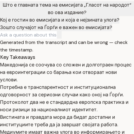
Што е главната тема на емисијата „Гласот на народот“
во ова издание?
Кој е гостин во емисијата и која е нејзината улога?
Зошто случајот на Ѓорѓи е важен во емисијата?
Generated from the transcript and can be wrong — check
the timestamp.
Key Takeaways
Македонија се соочува со сложен и долготраен процес
на евроинтеграции со барања кои отвораат нови
услови.
Потребна е транспарентност и институционална
одговорност за сериозни случаи како оној на Ѓорѓи.
Протоколот два не е стандардна европска практика и
носи ризици за националниот идентитет.
Вистината и правдата мора да бидат достапни и
институциите треба да ја завршат својата работа.
Медиумите имаат важна улога во информирањето и