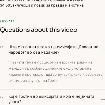
34:56
Заклучоци и повик за правда и вистина
ANSWERS
Questions about this video
Што е главната тема на емисијата „Гласот на
01
народот“ во ова издание?
Главната тема е процесот на евроинтеграции на
Македонија, особено дилемите околу уставните
измени и протоколот два со Бугарија, како и барањето
вистина за случајот на Ѓорѓи.
Кој е гостин во емисијата и која е нејзината
02
улога?