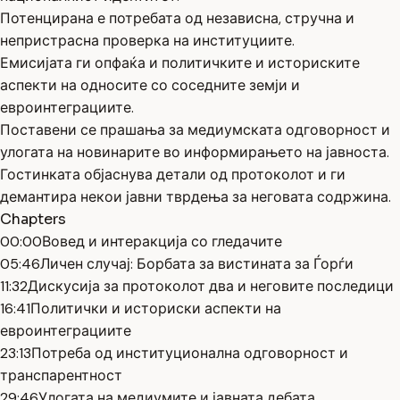
Потенцирана е потребата од независна, стручна и
непристрасна проверка на институциите.
Емисијата ги опфаќа и политичките и историските
аспекти на односите со соседните земји и
евроинтеграциите.
Поставени се прашања за медиумската одговорност и
улогата на новинарите во информирањето на јавноста.
Гостинката објаснува детали од протоколот и ги
демантира некои јавни тврдења за неговата содржина.
Chapters
00:00
Вовед и интеракција со гледачите
05:46
Личен случај: Борбата за вистината за Ѓорѓи
11:32
Дискусија за протоколот два и неговите последици
16:41
Политички и историски аспекти на
евроинтеграциите
23:13
Потреба од институционална одговорност и
транспарентност
29:46
Улогата на медиумите и јавната дебата