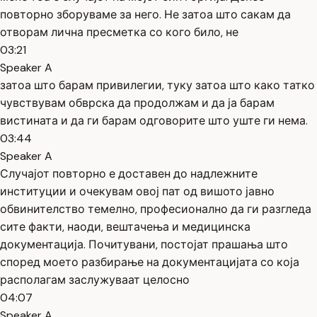
повторно зборуваме за него. Не затоа што сакам да
отворам лична пресметка со кого било, не
03:21
Speaker A
затоа што барам привилегии, туку затоа што како татко
чувствувам обврска да продолжам и да ја барам
вистината и да ги барам одговорите што уште ги нема.
03:44
Speaker A
Случајот повторно е доставен до надлежните
институции и очекувам овој пат од вишото јавно
обвинителство темелно, професионално да ги разгледа
сите факти, наоди, вештачења и медицинска
документација. Почитувани, постојат прашања што
според моето разбирање на документацијата со која
располагам заслужуваат целосно
04:07
Speaker A