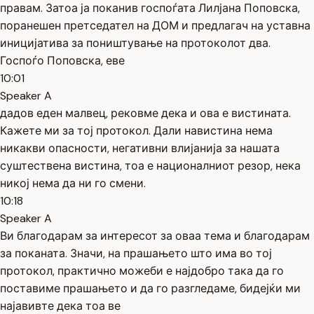
правам. Затоа ја поканив госпоѓата Лилјана Поповска,
поранешен претседател на ДОМ и предлагач на уставна
иницијатива за поништување на протоколот два.
Госпоѓо Поповска, еве
10:01
Speaker A
дадов еден малвец, рековме дека и ова е вистината.
Кажете ми за тој протокол. Дали навистина нема
никакви опасности, негативни влијанија за нашата
суштествена вистина, тоа е националниот резор, нека
никој нема да ни го смени.
10:18
Speaker A
Ви благодарам за интересот за оваа тема и благодарам
за поканата. Значи, на прашањето што има во тој
протокол, практично можеби е најдобро така да го
поставиме прашањето и да го разгледаме, бидејќи ми
најавивте дека тоа ве