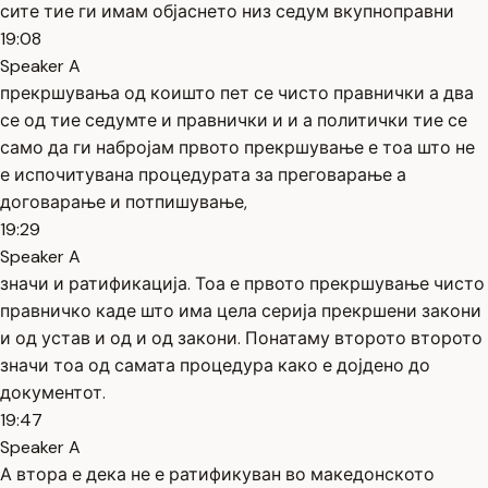
сите тие ги имам објаснето низ седум вкупноправни
19:08
Speaker A
прекршувања од коишто пет се чисто правнички а два
се од тие седумте и правнички и и а политички тие се
само да ги набројам првото прекршување е тоа што не
е испочитувана процедурата за преговарање а
договарање и потпишување,
19:29
Speaker A
значи и ратификација. Тоа е првото прекршување чисто
правничко каде што има цела серија прекршени закони
и од устав и од и од закони. Понатаму второто второто
значи тоа од самата процедура како е дојдено до
документот.
19:47
Speaker A
А втора е дека не е ратификуван во македонското