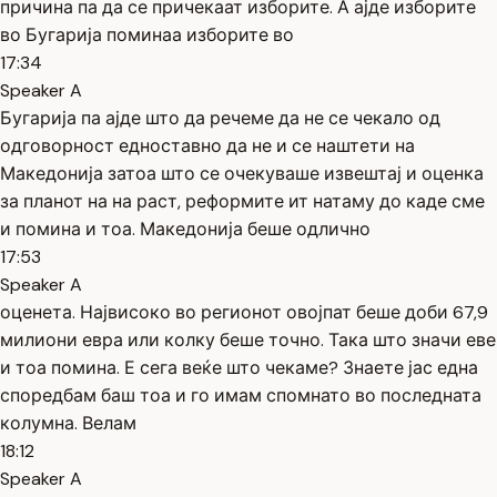
причина па да се причекаат изборите. А ајде изборите
во Бугарија поминаа изборите во
17:34
Speaker A
Бугарија па ајде што да речеме да не се чекало од
одговорност едноставно да не и се наштети на
Македонија затоа што се очекуваше извештај и оценка
за планот на на раст, реформите ит натаму до каде сме
и помина и тоа. Македонија беше одлично
17:53
Speaker A
оценета. Највисоко во регионот овојпат беше доби 67,9
милиони евра или колку беше точно. Така што значи еве
и тоа помина. Е сега веќе што чекаме? Знаете јас една
споредбам баш тоа и го имам спомнато во последната
колумна. Велам
18:12
Speaker A