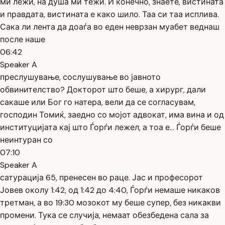
ми лежи, на душа ми тежи. И конечно, знаете, вистината
и правдата, вистината е како шило. Таа си таа исплива.
Сака ли лента да доаѓа во еден неврзан муабет веднаш
после наше
06:42
Speaker A
преслушување, сослушување во јавното
обвинителство? Докторот што беше, а хирург, дали
сакаше или Бог го натера, вели да се согласувам,
господин Томиќ, заедно со мојот адвокат, има вина и од
институцијата кај што Ѓорѓи лежел, а тоа е... Ѓорѓи беше
неинтуран со
07:10
Speaker A
сатурација 65, пренесен во раце. Јас и професорот
Јовев околу 1:42, од 1:42 до 4:40, Ѓорѓи немаше никаков
третман, а во 19:30 мозокот му беше супер, без никакви
промени. Тука се случија, немаат обезбедена сала за