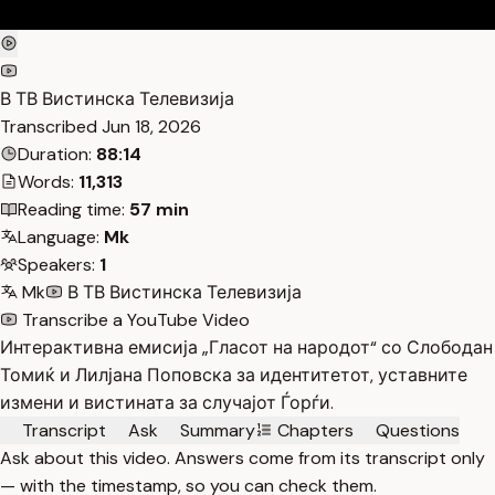
В ТВ Вистинска Телевизија
Transcribed
Jun 18, 2026
Duration:
88:14
Words:
11,313
Reading time:
57 min
Language:
Mk
Speakers:
1
Mk
В ТВ Вистинска Телевизија
Transcribe a YouTube Video
Интерактивна емисија „Гласот на народот“ со Слободан
Томиќ и Лилјана Поповска за идентитетот, уставните
измени и вистината за случајот Ѓорѓи.
Transcript
Ask
Summary
Chapters
Questions
Ask about this video. Answers come from its transcript only
— with the timestamp, so you can check them.