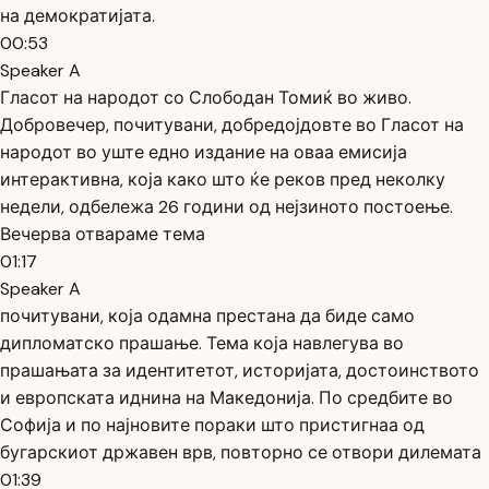
на демократијата.
00:53
Speaker A
Гласот на народот со Слободан Томиќ во живо.
Добровечер, почитувани, добредојдовте во Гласот на
народот во уште едно издание на оваа емисија
интерактивна, која како што ќе реков пред неколку
недели, одбележа 26 години од нејзиното постоење.
Вечерва отвараме тема
01:17
Speaker A
почитувани, која одамна престана да биде само
дипломатско прашање. Тема која навлегува во
прашањата за идентитетот, историјата, достоинството
и европската иднина на Македонија. По средбите во
Софија и по најновите пораки што пристигнаа од
бугарскиот државен врв, повторно се отвори дилемата
01:39