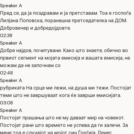
Speaker A
Пред се, да ја поздравам и ја претставам. Тоа е госпоѓа
Лилјана Поповска, поранешна претседателка на ДОМ.
Добровечер и добредојдовте.
02:38
Speaker A
Добре најдов, почитувани. Како што знаете, обично во
првиот сегмент на мојата емисија и вашата емисија, не
можам да не започнам со
02:48
Speaker A
рубриката На срце ми лежи, на душа ми тежи. Постојат
теми што не завршуваат кога ќе заврши емисијата.
03:08
Speaker A
Постојат прашања што не му даваат мир на човекот.
Постојат рани што времето не успева да ги залечи. За
мене тоа е случајот на мојот син Ѓорѓија. Денес