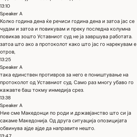
13:10
Speaker A
Колко година дена ќе речиси година дена и затоа јас се
чудам и затоа и повикувам и преку последна колумна
повикав зошто Уставниот суд не ја завршува работата.
затоа што ако а протоколот како што јас го нарекувам е
отров,
13:25
Speaker A
така единствен противров за него е поништување на
протоколот од Уставниот суд. Само раз многу убаво го
кажавте баш токму инмедија срез.
13:38
Speaker A
Ние сме Македонци по роди и државјанство што си ја
сакаме Македонија. Од друга ситуација опозицијата
обвинува ајде ајде да направите нешто.
13:47