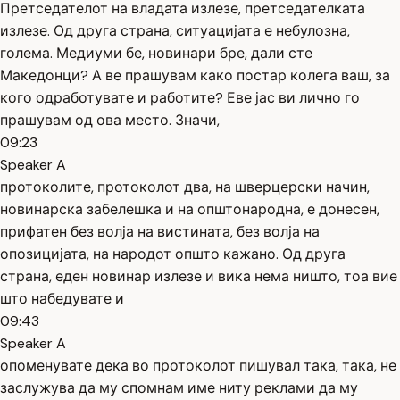
Претседателот на владата излезе, претседателката
излезе. Од друга страна, ситуацијата е небулозна,
голема. Медиуми бе, новинари бре, дали сте
Македонци? А ве прашувам како постар колега ваш, за
кого одработувате и работите? Еве јас ви лично го
прашувам од ова место. Значи,
09:23
Speaker A
протоколите, протоколот два, на шверцерски начин,
новинарска забелешка и на општонародна, е донесен,
прифатен без волја на вистината, без волја на
опозицијата, на народот општо кажано. Од друга
страна, еден новинар излезе и вика нема ништо, тоа вие
што набедувате и
09:43
Speaker A
опоменувате дека во протоколот пишувал така, така, не
заслужува да му спомнам име ниту реклами да му