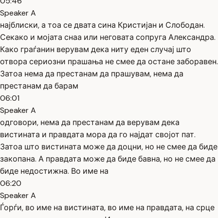
05:46
Speaker A
најблиски, а тоа се двата сина Кристијан и Слободан.
Секако и мојата снаа или неговата сопруга Александра.
Како граѓанин верувам дека ниту еден случај што
отвора сериозни прашања не смее да остане заборавен.
Затоа нема да престанам да прашувам, нема да
престанам да барам
06:01
Speaker A
одговори, нема да престанам да верувам дека
вистината и правдата мора да го најдат својот пат.
Затоа што вистината може да доцни, но не смее да биде
закопана. А правдата може да биде бавна, но не смее да
биде недостижна. Во име на
06:20
Speaker A
Ѓорѓи, во име на вистината, во име на правдата, на срце