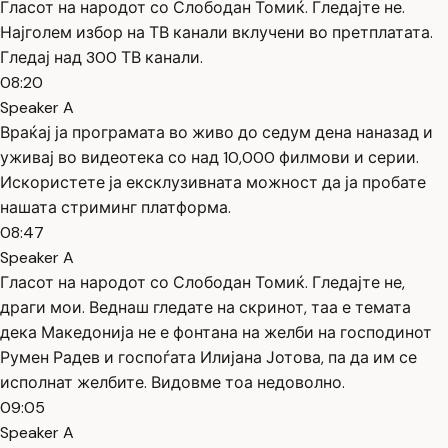
Гласот на народот со Слободан Томиќ. Гледајте не.
Најголем избор на ТВ канали вклучени во претплатата.
Гледај над 300 ТВ канали.
08:20
Speaker A
Враќај ја програмата во живо до седум дена наназад и
уживај во видеотека со над 10,000 филмови и серии.
Искористете ја ексклузивната можност да ја пробате
нашата стриминг платформа.
08:47
Speaker A
Гласот на народот со Слободан Томиќ. Гледајте не,
драги мои. Веднаш гледате на скринот, таа е темата
дека Македонија не е фонтана на желби на господинот
Румен Радев и госпоѓата Илијана Јотова, па да им се
исполнат желбите. Видовме тоа недоволно.
09:05
Speaker A