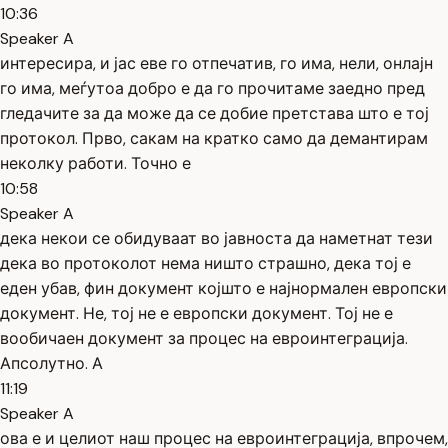
10:36
Speaker A
интересира, и јас еве го отпечатив, го има, нели, онлајн
го има, меѓутоа добро е да го прочитаме заедно пред
гледачите за да може да се добие претстава што е тој
протокол. Прво, сакам на кратко само да демантирам
неколку работи. Точно е
10:58
Speaker A
дека некои се обидуваат во јавноста да наметнат тези
дека во протоколот нема ништо страшно, дека тој е
еден убав, фин документ којшто е најнормален европски
документ. Не, тој не е европски документ. Тој не е
вообичаен документ за процес на евроинтеграција.
Апсолутно. А
11:19
Speaker A
ова е и целиот наш процес на евроинтеграција, впрочем,