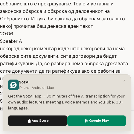
собрание што е прекршување. Тоа е и уставна и
законска обврска и обврска од деловникот на
Собранието. И тука би сакала да објаснам затоа што
некој прочитав баш денеска еден текст
20:06
Speaker A
некој од некој коментар каде што некој вели па нема
обврска сите документи, сите договори да бидат
ратификувани. Да, се разбира нема обврска државата
сите документи да ги ратификува ако се работи за
некое мало записничена меѓувладина а комисија со
×
SozAI
неколку редчиња нема
iPhone · Android · Mac
20:27
Get the SozAI app — 30 minutes of free AI transcription for your
Speaker A
own audio: lectures, meetings, voice memos and YouTube. 99+
нужност. Меѓутоа зависи се а од тежината на
languages.
материјата и од значењето на материјата и од
We use cookies to enhance your experience.
Privacy Policy
App Store
Google Play
значењето на а а работите на суштината на на
Accept
Settings
предметот што е потпишан во некој документ. Инаку,