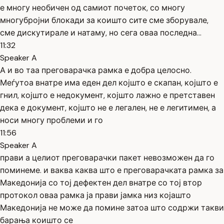
е многу необичен од самиот почеток, со многу
многубројни блокади за коишто сите сме зборувале,
сме дискутирале и натаму, но сега оваа последна...
11:32
Speaker A
А и во таа преговарачка рамка е добра целосно.
Меѓутоа внатре има еден дел којшто е скапан, којшто е
гнил, којшто е недокумент, којшто лажно е претставен
дека е документ, којшто не е легален, не е легитимен, а
носи многу проблеми и го
11:56
Speaker A
прави а целиот преговарачки пакет невозможен да го
поминеме. и ваква каква што е преговарачката рамка за
Македонија со тој дефектен дел внатре со тој втор
протокол оваа рамка ја прави јамка низ којашто
Македонија не може да помине затоа што содржи такви
барања коишто се