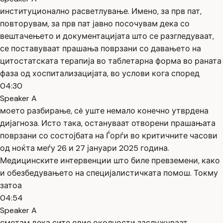
институционално расветлување. Имено, за прв пат,
повторувам, за прв пат јавно посочувам дека со
вештачењето и документацијата што се разгледуваат,
се поставуваат прашања поврзани со давањето на
цитостатската терапија во таблетарна форма во раната
фаза од хоспитализацијата, во услови кога според
04:30
Speaker A
моето разбирање, сè уште немало конечно утврдена
дијагноза. Исто така, остануваат отворени прашањата
поврзани со состојбата на Ѓорѓи во критичните часови
од ноќта меѓу 26 и 27 јануари 2025 година.
Медицинските интервенции што биле превземени, како
и обезбедувањето на специјалистичката помош. Токму
затоа
04:54
Speaker A
сметам дека сите овие околности заслужуваат