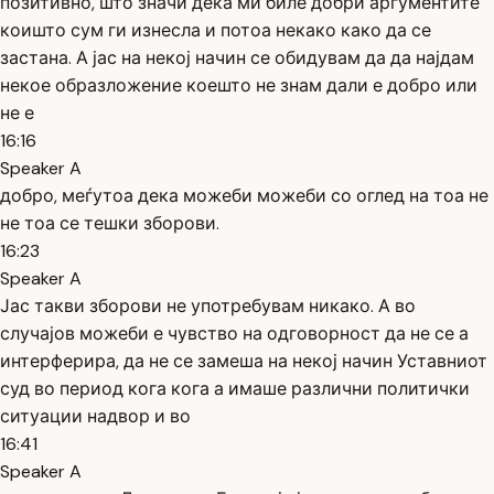
позитивно, што значи дека ми биле добри аргументите
коишто сум ги изнесла и потоа некако како да се
застана. А јас на некој начин се обидувам да да најдам
некое образложение коешто не знам дали е добро или
не е
16:16
Speaker A
добро, меѓутоа дека можеби можеби со оглед на тоа не
не тоа се тешки зборови.
16:23
Speaker A
Јас такви зборови не употребувам никако. А во
случајов можеби е чувство на одговорност да не се а
интерферира, да не се замеша на некој начин Уставниот
суд во период кога кога а имаше различни политички
ситуации надвор и во
16:41
Speaker A