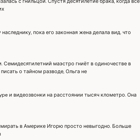
азалась с гнильцой. Спустя десятилетие брака, когда все
их
наследнику, пока его законная жена делала вид. что
и. Семидесятилетний маэстро гниёт в одиночестве в
писать о тайном разводе, Ольга не
ype и видеозвонки на расстоянии тысяч клометро. Она
 умирать в Америке Игорю просто невыгодно. Больше
з