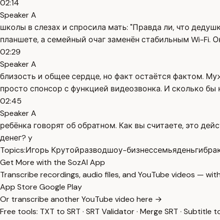
02:14
Speaker A
школы в слезах и спросила мать: "Правда ли, что дедуш
планшете, а семейный очаг заменён стабильным Wi-Fi. 
02:29
Speaker A
близость и общее сердце, но факт остаётся фактом. Му
просто спонсор с функцией видеозвонка. И сколько бы н
02:45
Speaker A
ребёнка говорят об обратном. Как вы считаете, это де
денег? y
Topics:
Игорь Крутой
развод
шоу-бизнес
семья
деньги
бра
Get More with the SozAI App
Transcribe recordings, audio files, and YouTube videos — with
App Store
Google Play
Or transcribe another YouTube video here →
Free tools:
TXT to SRT
·
SRT Validator
·
Merge SRT
·
Subtitle t