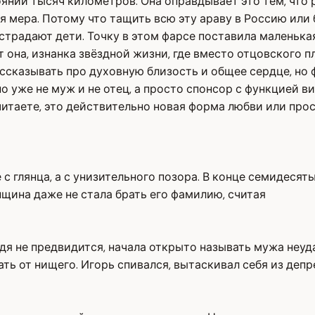
янии тысяч километров. Она оправдывает это тем, что р
я мера. Потому что тащить всю эту араву в Россию или
 страдают дети. Точку в этом фарсе поставила маленька
от она, изнанка звёздной жизни, где вместо отцовского 
ассказывать про духовную близость и общее сердце, но
уже не муж и не отец, а просто спонсор с функцией вид
считаете, это действительно новая форма любви или пр
не с глянца, а с унизительного позора. В конце семидес
нщина даже не стала брать его фамилию, считая
ждя не предвидится, начала открыто называть мужа неуд
ать от нищего. Игорь спивался, вытаскивал себя из депр