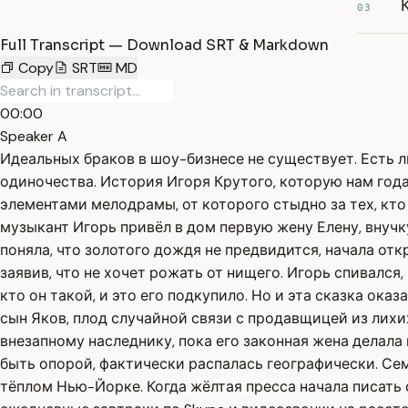
03
Full Transcript — Download SRT & Markdown
Copy
SRT
MD
00:00
Speaker A
Идеальных браков в шоу-бизнесе не существует. Есть
одиночества. История Игоря Крутого, которую нам года
элементами мелодрамы, от которого стыдно за тех, кто 
музыкант Игорь привёл в дом первую жену Елену, внучк
поняла, что золотого дождя не предвидится, начала от
заявив, что не хочет рожать от нищего. Игорь спивался,
кто он такой, и это его подкупило. Но и эта сказка ока
сын Яков, плод случайной связи с продавщицей из лих
внезапному наследнику, пока его законная жена делала
быть опорой, фактически распалась географически. Сем
тёплом Нью-Йорке. Когда жёлтая пресса начала писать 