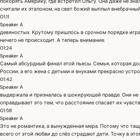
покорять Америку, где встретил Ольгу. Она даже не знала
считали их эталоном, на свет божий выплыл внебрачный
01:11
Speaker A
девяностых. Крутому пришлось в срочном порядке играт
ничего не происходит. А теперь внимание.
01:24
Speaker A
Самый абсурдный финал этой пьесы. Семья, которая до
России, а его жена с детьми и внуками прекрасно устро
01:42
Speaker A
выдержала и призналась в шокирующей правде. Они не ж
оправдывает это тем, что расстояние спасает их чувст
01:58
Speaker A
Это не романтика, а вынужденная мера. Потому что тащ
всего от этой любви до слёз страдают дети. Точку в эт