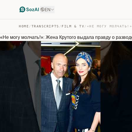
EN
HOME
/
TRANSCRIPTS
/
FILM & TV
/
«Не могу молчать!»: Жена Крутого выдала правду о разводе