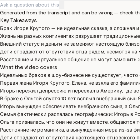
Generated from the transcript and can be wrong — check th
Key Takeaways
Брак Игоря Крутого — не идеальная сказка, а сложная и
Жизнь на разных континентах разрушает традиционные
Внешний статус и деньги не заменяют настоящую близо
Дети страдают от отсутствия отца рядом, несмотря на
Расстояние и виртуальное общение не могут заменить 
What the video covers
Идеальных браков в шоу-бизнесе не существует, часто
Первая жена Игоря Крутого, Елена, не взяла его фамили
Игорь пережил депрессию и переехал в Америку, где вст
В браке с Ольгой спустя 10 лет всплыл внебрачный сын
Игорь вынужден обеспечивать внебрачного сына, а Ольга
Семья фактически распалась географически: Игорь в Ро
Ольга призналась, что они не живут вместе, общаются т
Расстояние не романтика, а вынужденная мера из-за ф
Дети страдают от отсутствия настоящего отцовского п