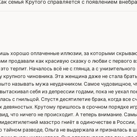
Как семья Крутого справляется с появлением внебр
 лишь хорошо оплаченные иллюзии, за которыми скрыва
ми продавали как красивую сказку о любви с первого в
это терпит. Началось всё не с глянца, а с унизительно
у крупного чиновника. Эта женщина даже не стала брать
крыто называть мужа неудачником. Самое чудовищное, чт
 вытаскивал себя из депрессии годами, пока не уехал по
залась с гнильцой. Спустя десятилетие брака, когда все
их девяностых. Крутому пришлось в срочном порядке иг
 вид, что ничего не происходит. А теперь внимание. Са
идесятилетний маэстро гниёт в одиночестве в России, 
о тайном разводе, Ольга не выдержала и призналась в 