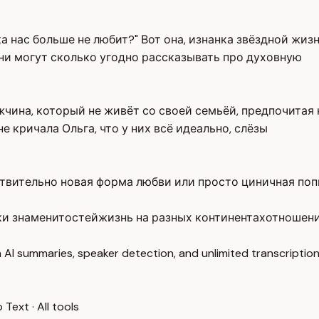
ка нас больше не любит?" Вот она, изнанка звёздной жиз
Они могут сколько угодно рассказывать про духовную
жчина, который не живёт со своей семьёй, предпочитая 
е кричала Ольга, что у них всё идеально, слёзы
йствительно новая форма любви или просто циничная по
ки знаменитостей
жизнь на разных континентах
отношен
 AI summaries, speaker detection, and unlimited transcription
o Text
·
All tools