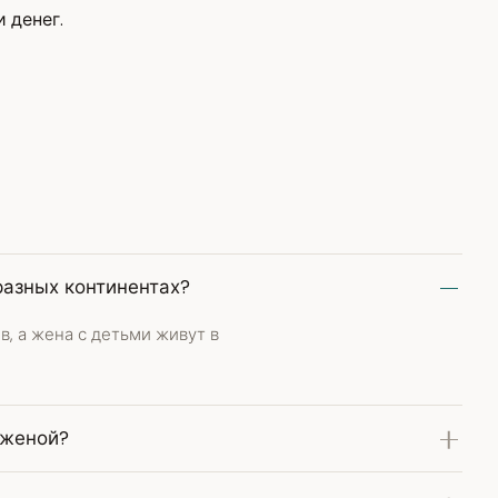
 денег.
разных континентах?
в, а жена с детьми живут в
 женой?