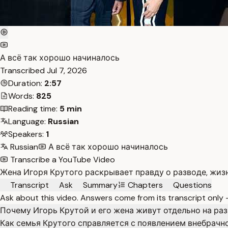
А всё так хорошо начиналось
Transcribed
Jul 7, 2026
Duration:
2:57
Words:
825
Reading time:
5 min
Language:
Russian
Speakers:
1
Russian
А всё так хорошо начиналось
Transcribe a YouTube Video
Жена Игоря Крутого раскрывает правду о разводе, жизн
Transcript
Ask
Summary
Chapters
Questions
Ask about this video. Answers come from its transcript only
Почему Игорь Крутой и его жена живут отдельно на ра
Как семья Крутого справляется с появлением внебрачн