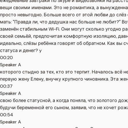
ежедневные завтраки по Skype и видеозвонки на рассто
вещи своими именами. Это не романтика, а вынужденна
просто невыгодно. Больше всего от этой любви до слёз
мать: "Правда ли, что дедушка нас больше не любит?" В
заменён стабильным Wi-Fi. Они могут сколько угодно р
своей семьёй, предпочитая комфортную изоляцию, давно 
идеально, слёзы ребёнка говорят об обратном. Как вы 
статуса и денег? y
00:20
Speaker A
которого стыдно за тех, кто это терпит. Началось всё 
первую жену Елену, внучку крупного чиновника. Эта же
00:37
Speaker A
свою более статусной, а когда поняла, что золотого до
будучи беременной его сыном, заявив, что не хочет рож
00:54
Speaker A