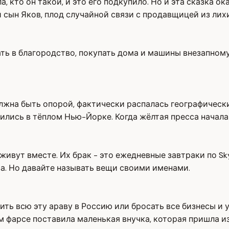
, кто он такой, и это его подкупило. Но и эта сказка ок
 сын Яков, плод случайной связи с продавщицей из лих
ь в благородство, покупать дома и машины внезапному 
лжна быть опорой, фактически распалась географическ
ились в тёплом Нью-Йорке. Когда жёлтая пресса начала 
ивут вместе. Их брак - это ежедневные завтраки по Sk
ва. Но давайте называть вещи своими именами.
ить всю эту араву в Россию или бросать все бизнесы и
ом фарсе поставила маленькая внучка, которая пришла и