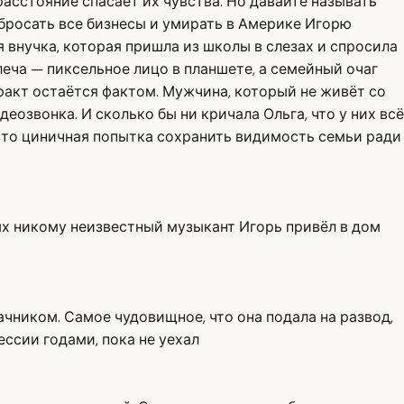
асстояние спасает их чувства. Но давайте называть
 бросать все бизнесы и умирать в Америке Игорю
я внучка, которая пришла из школы в слезах и спросила
плеча — пиксельное лицо в планшете, а семейный очаг
 факт остаётся фактом. Мужчина, который не живёт со
еозвонка. И сколько бы ни кричала Ольга, что у них всё
осто циничная попытка сохранить видимость семьи ради
ятых никому неизвестный музыкант Игорь привёл в дом
ачником. Самое чудовищное, что она подала на развод,
ессии годами, пока не уехал