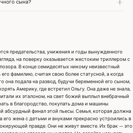
ачного сына?
ются предательства, унижения и годы вынужденного
згляда, на поверку оказывается жестоким триллером с
го позора. В конце семидесятых никому неизвестный
 его фамилию, считая свою более статусной, а когда
о она подала на развод, будучи беременной его сыном,
корять Америку, где встретил Ольгу. Она даже не знала,
 считали их эталоном, на свет божий выплыл внебрачный
рать в благородство, покупать дома и машины
мый абсурдный финал этой пьесы. Семья, которая должна
а его жена с детьми и внуками прекрасно устроились в
шокирующей правде. Они не живут вместе. Их брак — это