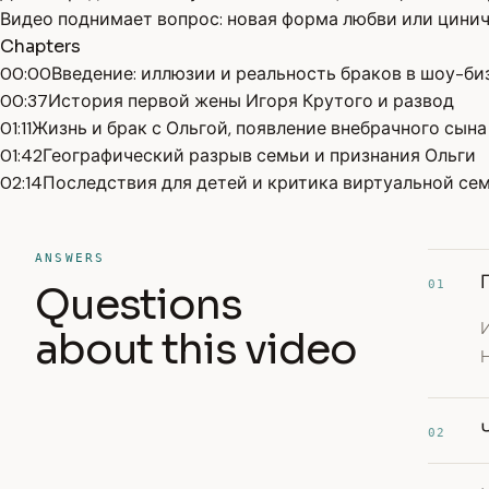
Видео поднимает вопрос: новая форма любви или цинич
Chapters
00:00
Введение: иллюзии и реальность браков в шоу-би
00:37
История первой жены Игоря Крутого и развод
01:11
Жизнь и брак с Ольгой, появление внебрачного сына
01:42
Географический разрыв семьи и признания Ольги
02:14
Последствия для детей и критика виртуальной се
ANSWERS
01
Questions
И
about this video
02