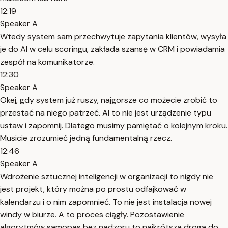
12:19
Speaker A
Wtedy system sam przechwytuje zapytania klientów, wysyła
je do AI w celu scoringu, zakłada szansę w CRM i powiadamia
zespół na komunikatorze.
12:30
Speaker A
Okej, gdy system już ruszy, najgorsze co możecie zrobić to
przestać na niego patrzeć. AI to nie jest urządzenie typu
ustaw i zapomnij. Dlatego musimy pamiętać o kolejnym kroku.
Musicie zrozumieć jedną fundamentalną rzecz.
12:46
Speaker A
Wdrożenie sztucznej inteligencji w organizacji to nigdy nie
jest projekt, który można po prostu odfajkować w
kalendarzu i o nim zapomnieć. To nie jest instalacja nowej
windy w biurze. A to proces ciągły. Pozostawienie
algorytmów samopas bez nadzoru to najkrótsza droga do