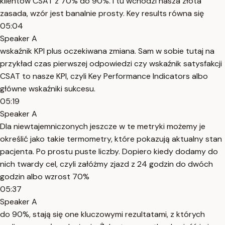
klientów CSAT z 70% do 90%. I tu wchodzi nasza złota
zasada, wzór jest banalnie prosty. Key results równa się
05:04
Speaker A
wskaźnik KPI plus oczekiwana zmiana. Sam w sobie tutaj na
przykład czas pierwszej odpowiedzi czy wskaźnik satysfakcji
CSAT to nasze KPI, czyli Key Performance Indicators albo
główne wskaźniki sukcesu.
05:19
Speaker A
Dla niewtajemniczonych jeszcze w te metryki możemy je
określić jako takie termometry, które pokazują aktualny stan
pacjenta. Po prostu puste liczby. Dopiero kiedy dodamy do
nich twardy cel, czyli załóżmy zjazd z 24 godzin do dwóch
godzin albo wzrost 70%
05:37
Speaker A
do 90%, stają się one kluczowymi rezultatami, z których