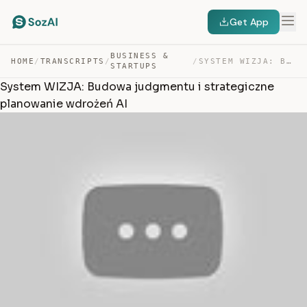
Get App
BUSINESS &
HOME
/
TRANSCRIPTS
/
/
SYSTEM WIZJA: BUDOWA JUDGMENTU I STRATEGICZNE PLANOWANI… — TRANSCRIPT
STARTUPS
System WIZJA: Budowa judgmentu i strategiczne
planowanie wdrożeń AI