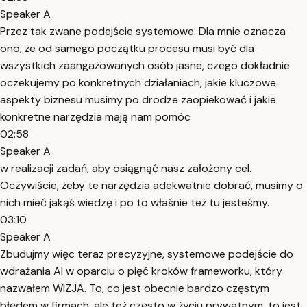
Speaker A
Przez tak zwane podejście systemowe. Dla mnie oznacza
ono, że od samego początku procesu musi być dla
wszystkich zaangażowanych osób jasne, czego dokładnie
oczekujemy po konkretnych działaniach, jakie kluczowe
aspekty biznesu musimy po drodze zaopiekować i jakie
konkretne narzędzia mają nam pomóc
02:58
Speaker A
w realizacji zadań, aby osiągnąć nasz założony cel.
Oczywiście, żeby te narzędzia adekwatnie dobrać, musimy o
nich mieć jakąś wiedzę i po to właśnie też tu jesteśmy.
03:10
Speaker A
Zbudujmy więc teraz precyzyjne, systemowe podejście do
wdrażania AI w oparciu o pięć kroków frameworku, który
nazwałem WIZJA. To, co jest obecnie bardzo częstym
błędem w firmach, ale też często w życiu prywatnym, to jest