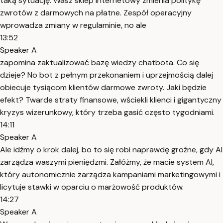
taką sytuację. Wasz sklep internetowy zmienia politykę
zwrotów z darmowych na płatne. Zespół operacyjny
wprowadza zmiany w regulaminie, no ale
13:52
Speaker A
zapomina zaktualizować bazę wiedzy chatbota. Co się
dzieje? No bot z pełnym przekonaniem i uprzejmością dalej
obiecuje tysiącom klientów darmowe zwroty. Jaki będzie
efekt? Twarde straty finansowe, wściekli klienci i gigantyczny
kryzys wizerunkowy, który trzeba gasić często tygodniami.
14:11
Speaker A
Ale idźmy o krok dalej, bo to się robi naprawdę groźne, gdy AI
zarządza waszymi pieniędzmi. Załóżmy, że macie system AI,
który autonomicznie zarządza kampaniami marketingowymi i
licytuje stawki w oparciu o marżowość produktów.
14:27
Speaker A