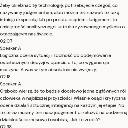
Żeby okiełznać tę technologię, potrzebujecie czegoś, co
nazywamy judgementem, albo można też nazwać to taką
intuicją ekspercką lub po prostu osądem. Judgement to
umiejętność analitycznego, ustrukturyzowanego myślenia o
otaczającym nas świecie.
02:07
Speaker A
Logiczna ocena sytuacji i zdolność do podejmowania
ostatecznych decyzji w oparciu o to, co wygeneruje
maszyna. A was w tym absolutnie nie wyręczy.
02:18
Speaker A
Głęboko wierzę, że to będzie docelowo jedna z głównych ról
człowieka w najbliższej przyszłości. Właśnie osąd i krytyczna
ocena działań sztucznej inteligencji na każdym jej etapie. No
to teraz musimy ten nasz judgement przełożyć na codzienną
działalność biznesową i osobistą. Jak to zrobić?
02:38