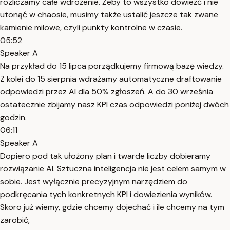
rozliczamy całe wdrożenie. Żeby to wszystko dowieźć i nie
utonąć w chaosie, musimy także ustalić jeszcze tak zwane
kamienie milowe, czyli punkty kontrolne w czasie.
05:52
Speaker A
Na przykład do 15 lipca porządkujemy firmową bazę wiedzy.
Z kolei do 15 sierpnia wdrażamy automatyczne draftowanie
odpowiedzi przez AI dla 50% zgłoszeń. A do 30 września
ostatecznie zbijamy nasz KPI czas odpowiedzi poniżej dwóch
godzin.
06:11
Speaker A
Dopiero pod tak ułożony plan i twarde liczby dobieramy
rozwiązanie AI. Sztuczna inteligencja nie jest celem samym w
sobie. Jest wyłącznie precyzyjnym narzędziem do
podkręcania tych konkretnych KPI i dowiezienia wyników.
Skoro już wiemy, gdzie chcemy dojechać i ile chcemy na tym
zarobić,