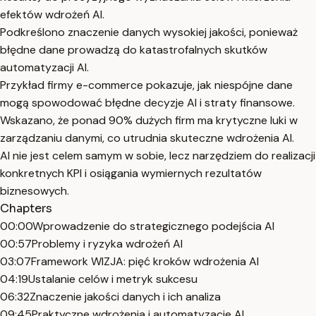
efektów wdrożeń AI.
Podkreślono znaczenie danych wysokiej jakości, ponieważ
błędne dane prowadzą do katastrofalnych skutków
automatyzacji AI.
Przykład firmy e-commerce pokazuje, jak niespójne dane
mogą spowodować błędne decyzje AI i straty finansowe.
Wskazano, że ponad 90% dużych firm ma krytyczne luki w
zarządzaniu danymi, co utrudnia skuteczne wdrożenia AI.
AI nie jest celem samym w sobie, lecz narzędziem do realizacji
konkretnych KPI i osiągania wymiernych rezultatów
biznesowych.
Chapters
00:00
Wprowadzenie do strategicznego podejścia AI
00:57
Problemy i ryzyka wdrożeń AI
03:07
Framework WIZJA: pięć kroków wdrożenia AI
04:19
Ustalanie celów i metryk sukcesu
06:32
Znaczenie jakości danych i ich analiza
09:45
Praktyczne wdrożenia i automatyzacje AI