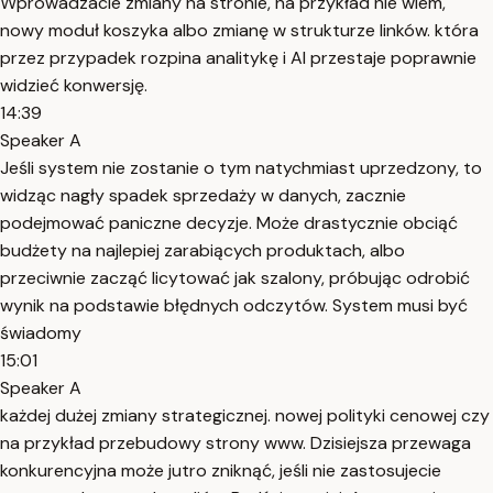
Wprowadzacie zmiany na stronie, na przykład nie wiem,
nowy moduł koszyka albo zmianę w strukturze linków. która
przez przypadek rozpina analitykę i AI przestaje poprawnie
widzieć konwersję.
14:39
Speaker A
Jeśli system nie zostanie o tym natychmiast uprzedzony, to
widząc nagły spadek sprzedaży w danych, zacznie
podejmować paniczne decyzje. Może drastycznie obciąć
budżety na najlepiej zarabiących produktach, albo
przeciwnie zacząć licytować jak szalony, próbując odrobić
wynik na podstawie błędnych odczytów. System musi być
świadomy
15:01
Speaker A
każdej dużej zmiany strategicznej. nowej polityki cenowej czy
na przykład przebudowy strony www. Dzisiejsza przewaga
konkurencyjna może jutro zniknąć, jeśli nie zastosujecie