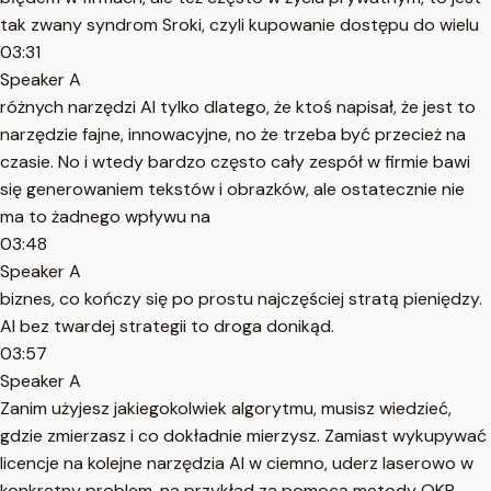
tak zwany syndrom Sroki, czyli kupowanie dostępu do wielu
03:31
Speaker A
różnych narzędzi AI tylko dlatego, że ktoś napisał, że jest to
narzędzie fajne, innowacyjne, no że trzeba być przecież na
czasie. No i wtedy bardzo często cały zespół w firmie bawi
się generowaniem tekstów i obrazków, ale ostatecznie nie
ma to żadnego wpływu na
03:48
Speaker A
biznes, co kończy się po prostu najczęściej stratą pieniędzy.
AI bez twardej strategii to droga donikąd.
03:57
Speaker A
Zanim użyjesz jakiegokolwiek algorytmu, musisz wiedzieć,
gdzie zmierzasz i co dokładnie mierzysz. Zamiast wykupywać
licencje na kolejne narzędzia AI w ciemno, uderz laserowo w
konkretny problem, na przykład za pomocą metody OKR,