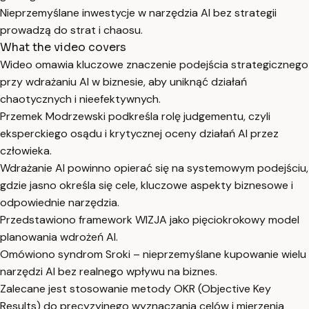
Nieprzemyślane inwestycje w narzędzia AI bez strategii
prowadzą do strat i chaosu.
What the video covers
Wideo omawia kluczowe znaczenie podejścia strategicznego
przy wdrażaniu AI w biznesie, aby uniknąć działań
chaotycznych i nieefektywnych.
Przemek Modrzewski podkreśla rolę judgementu, czyli
eksperckiego osądu i krytycznej oceny działań AI przez
człowieka.
Wdrażanie AI powinno opierać się na systemowym podejściu,
gdzie jasno określa się cele, kluczowe aspekty biznesowe i
odpowiednie narzędzia.
Przedstawiono framework WIZJA jako pięciokrokowy model
planowania wdrożeń AI.
Omówiono syndrom Sroki – nieprzemyślane kupowanie wielu
narzędzi AI bez realnego wpływu na biznes.
Zalecane jest stosowanie metody OKR (Objective Key
Results) do precyzyjnego wyznaczania celów i mierzenia