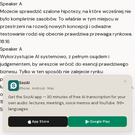
Speaker A
Możecie sprawdzić szalone hipotezy, na które wcześniej nie
było kompletnie zasobów. To właśnie w tym miejscu w
przestrzeni na rozwój nowych koncepcji i odważne
testowanie rodzi się obecnie prawdziwa przewaga rynkowa.
18:16
Speaker A
Wykorzystujcie AI systemowo, z pełnym osądem i
judgementem, by wreszcie wrócić do esencji prawdziwego
biznesu. Tylko w ten sposób nie zalejecie rynku
przeciętnością, ale stworzycie na przykład markę, której
×
SozAI
ludzie naprawdę będą ufać. Okej, podsumujmy więc sobie to,
iPhone · Android · Mac
o czym dzisiaj
Get the SozAI app — 30 minutes of free AI transcription for your
18:36
own audio: lectures, meetings, voice memos and YouTube. 99+
Speaker A
languages.
powiedzieliśmy. Aby wdrożyć AI w sposób systemowy,
We use cookies to enhance your experience.
Privacy Policy
App Store
Google Play
bezpieczny i przede wszystkim zyskowny, pamiętajcie o
Accept
Settings
przejściu przez te pięć kluczowych kroków naszego