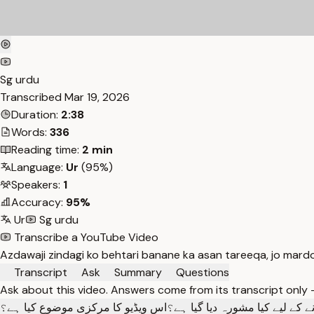
Sg urdu
Transcribed
Mar 19, 2026
Duration:
2:38
Words:
336
Reading time:
2 min
Language:
Ur
(95%)
Speakers:
1
Accuracy:
95%
Ur
Sg urdu
Transcribe a YouTube Video
Azdawaji zindagi ko behtari banane ka asan tareeqa, jo mardon
Transcript
Ask
Summary
Questions
Ask about this video. Answers come from its transcript only
ے کے لیے کیا مشورہ دیا گیا ہے؟
اس ویڈیو کا مرکزی موضوع کیا ہے؟