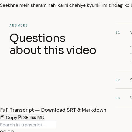
Seekhne mein sharam nahi karni chahiye kyunki ilm zindagi ko beh
ANSWERS
01
Questions
ص
about this video
۔
02
03
Full Transcript — Download SRT & Markdown
Copy
SRT
MD