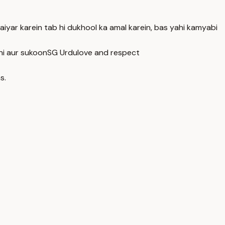
aiyar karein tab hi dukhool ka amal karein, bas yahi kamyabi
hi aur sukoon
SG Urdu
love and respect
s.