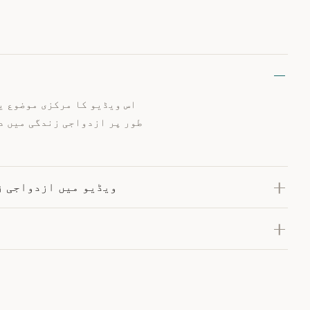
اس ویڈیو کا مرکزی موضوع ی
طور پر ازدواجی زندگی میں د
ویڈیو میں ازدواجی ز