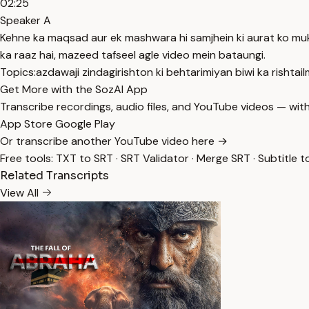
02:25
Speaker A
Kehne ka maqsad aur ek mashwara hi samjhein ki aurat ko mukam
ka raaz hai, mazeed tafseel agle video mein bataungi.
Topics:
azdawaji zindagi
rishton ki behtari
miyan biwi ka rishta
i
Get More with the SozAI App
Transcribe recordings, audio files, and YouTube videos — with
App Store
Google Play
Or transcribe another YouTube video here →
Free tools:
TXT to SRT
·
SRT Validator
·
Merge SRT
·
Subtitle t
Related Transcripts
View All