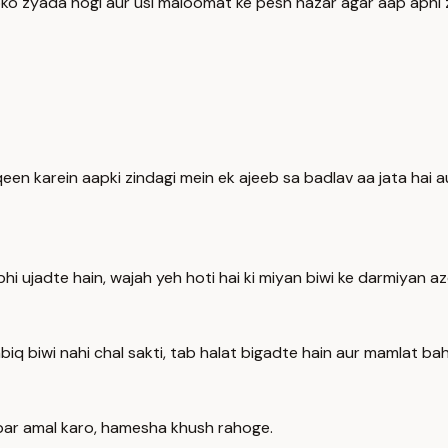
apko zyada hogi aur usi maloomat ke pesh nazar agar aap apni
yaqeen karein aapki zindagi mein ek ajeeb sa badlav aa jata hai
i ujadte hain, wajah yeh hoti hai ki miyan biwi ke darmiyan az
q biwi nahi chal sakti, tab halat bigadte hain aur mamlat bah
 par amal karo, hamesha khush rahoge.