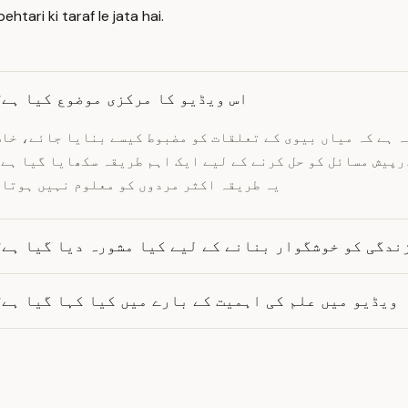
tari ki taraf le jata hai.
اس ویڈیو کا مرکزی موضوع کیا ہے؟
ہ ہے کہ میاں بیوی کے تعلقات کو مضبوط کیسے بنایا جائے، خا
رپیش مسائل کو حل کرنے کے لیے ایک اہم طریقہ سکھایا گیا ہے
یہ طریقہ اکثر مردوں کو معلوم نہیں ہوتا۔
ندگی کو خوشگوار بنانے کے لیے کیا مشورہ دیا گیا ہے؟
ویڈیو میں علم کی اہمیت کے بارے میں کیا کہا گیا ہے؟