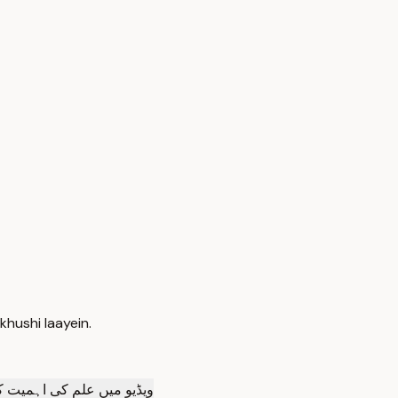
khushi laayein.
ویڈیو میں علم کی اہمیت کے