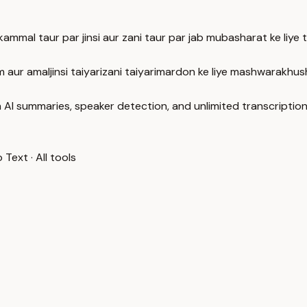
mal taur par jinsi aur zani taur par jab mubasharat ke liye t
lm aur amal
jinsi taiyari
zani taiyari
mardon ke liye mashwara
khus
 AI summaries, speaker detection, and unlimited transcription
o Text
·
All tools