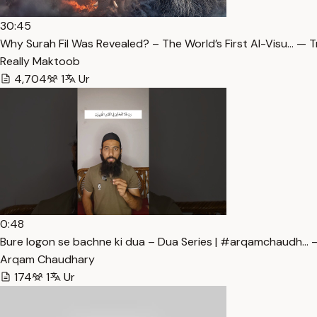
30:45
Why Surah Fil Was Revealed? – The World’s First AI-Visu… — T
Really Maktoob
4,704
1
Ur
0:48
Bure logon se bachne ki dua – Dua Series | #arqamchaudh… 
Arqam Chaudhary
174
1
Ur