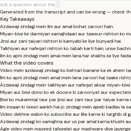
Generated from the transcript and can be wrong — check th
Key Takeaways
Azdawaji zindagi mein ilm aur amal bohat zaroori hain.
Miyan-biwi ke darmiyan samajhdaari aur taawun rishton ko ma
Jinsi aur zani taiyari rishton ki kamyabi ke liye bunyadi hai.
Talkhiyan aur nafeqat rishton ko tabah karti hain, unse bachn
Ilm ko apni zindagi mein amal mein lana har shakhs ke liye faid
What the video covers
Video mein azdawaji zindagi ko behtari banane ka ek ahem ta
Ilm ko apni zindagi mein amal mein lana zaroori hai taake risht
Azdawaji zindagi mein talkhiyan aur nafeqat aksar miyan-biwi k
Miyan aur biwi dono ko ek doosre ki zarooriyat aur expectat
Biwi ko mukammal taur par jinsi aur zani taur par taiyar karna 
Ilm insaan ki teesri aankh hai jo zindagi mein ajeeb badlav la sa
Video dekhne walon ko subscribe aur like karne ki targhib di 
Azdawaji zindagi ko samajhna aur us par amal karna khushi aur
Agle video mein mazeed tafseelat aur mashware diye jayenge