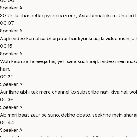
00:00
Speaker A
SG Urdu channel ke pyare nazreen, Assalamualaikum. Umeed h
00:07
Speaker A
Aaj ki video kamal se bharpoor hai, kyunki aaj ki video mein j
00:15
Speaker A
Woh kaun sa tareeqa hai, yeh sara kuch aaj ki video mein mu
hain.
00:25
Speaker A
Aur jisne abhi tak mere channel ko subscribe nahi kiya hai, woh
00:36
Speaker A
Ab meri baat gaur se suno, dekho dosto, seekhne mein shara
00:44
Speaker A