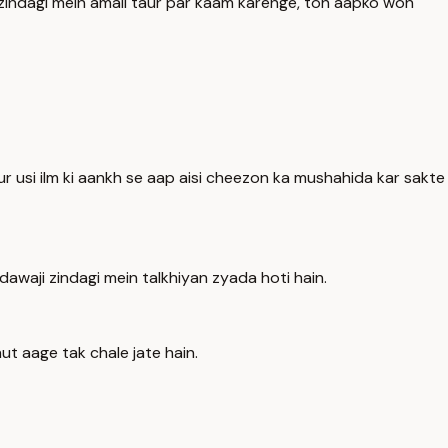
 zindagi mein amali taur par kaam karenge, toh aapko woh
 aur usi ilm ki aankh se aap aisi cheezon ka mushahida kar sakte
dawaji zindagi mein talkhiyan zyada hoti hain.
ut aage tak chale jate hain.