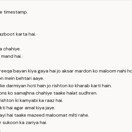
e timestamp.
zboot karta hai.
a chahiye.
a mand hai.
reeqa bayan kiya gaya hai jo aksar mardon ko maloom nahi ho
on mein behtari aaye.
e darmiyan hoti hain jo rishton ko kharab karti hain.
ions ko samajhna chahiye taake halat sudhren.
rishton ki kamyabi ka raaz hai.
kti hai agar amal kiya jaye.
gayi hai taake mazeed maloomat milti rahe.
 sukoon ka zariya hai.
.