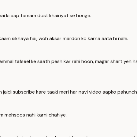
ai ki aap tamam dost khairiyat se honge.
o kaam sikhaya hai, woh aksar mardon ko karna aata hi nahi.
kammal tafseel ke saath pesh kar rahi hoon, magar shart yeh 
 jaldi subscribe kare taaki meri har nayi video aapko pahunchti
m mehsoos nahi karni chahiye.