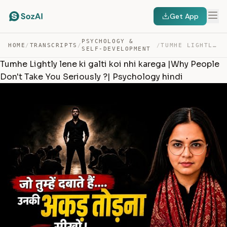
Get App
PSYCHOLOGY &
HOME
/
TRANSCRIPTS
/
/
TUMHE LIGHTLY LENE KI GALTI KOI NHI KAREGA |WHY PEOPLE … — TRANSCRIPT
SELF-DEVELOPMENT
Tumhe Lightly lene ki galti koi nhi karega |Why People
Don't Take You Seriously ?| Psychology hindi