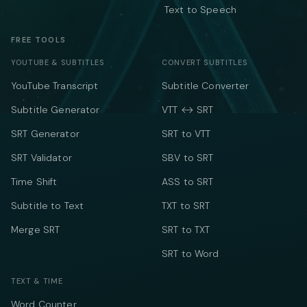
Text to Speech
FREE TOOLS
YOUTUBE & SUBTITLES
CONVERT SUBTITLES
YouTube Transcript
Subtitle Converter
Subtitle Generator
VTT ↔ SRT
SRT Generator
SRT to VTT
SRT Validator
SBV to SRT
Time Shift
ASS to SRT
Subtitle to Text
TXT to SRT
Merge SRT
SRT to TXT
SRT to Word
TEXT & TIME
Word Counter