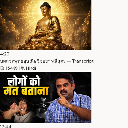
4:29
บทสวดพุทธอุษณีษวิชยธารณีสูตร — Transcript
154
1
Hindi
17:44