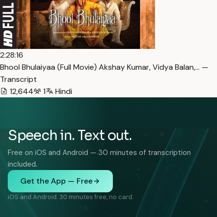
2:28:16
Bhool Bhulaiyaa (Full Movie) Akshay Kumar, Vidya Balan,… —
Transcript
12,644
1
Hindi
Speech in. Text out.
Free on iOS and Android — 30 minutes of transcription
included.
Get the App — Free
iOS and Android. 30 minutes free, no card.