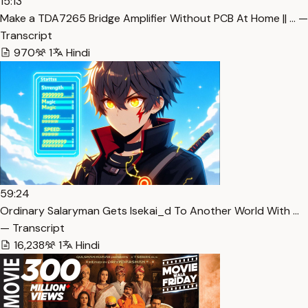
15:13
Make a TDA7265 Bridge Amplifier Without PCB At Home || … —
Transcript
970
1
Hindi
59:24
Ordinary Salaryman Gets Isekai_d To Another World With …
— Transcript
16,238
1
Hindi