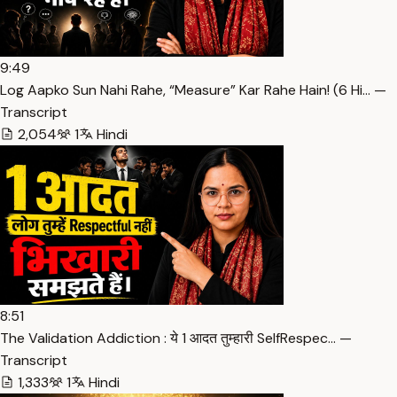
9:49
Log Aapko Sun Nahi Rahe, “Measure” Kar Rahe Hain! (6 Hi… —
Transcript
2,054
1
Hindi
8:51
The Validation Addiction : ये 1 आदत तुम्हारी SelfRespec… —
Transcript
1,333
1
Hindi