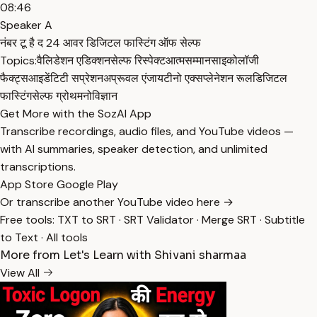
08:46
Speaker A
नंबर टू है द 24 आवर डिजिटल फास्टिंग ऑफ सेल्फ
Topics:
वैलिडेशन एडिक्शन
सेल्फ रिस्पेक्ट
आत्मसम्मान
साइकोलॉजी
फैक्ट्स
आइडेंटिटी सप्रेशन
अप्रूवल एंजायटी
नो एक्सप्लेनेशन रूल
डिजिटल
फास्टिंग
सेल्फ ग्रोथ
मनोविज्ञान
Get More with the SozAI App
Transcribe recordings, audio files, and YouTube videos —
with AI summaries, speaker detection, and unlimited
transcriptions.
App Store
Google Play
Or transcribe another YouTube video here →
Free tools:
TXT to SRT
·
SRT Validator
·
Merge SRT
·
Subtitle
to Text
·
All tools
More from Let's Learn with Shivani sharmaa
View All