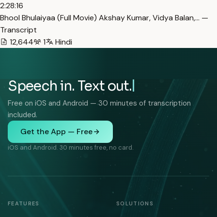
2:28:16
Bhool Bhulaiyaa (Full Movie) Akshay Kumar, Vidya Balan,… —
Transcript
12,644
1
Hindi
Speech in. Text out.
Free on iOS and Android — 30 minutes of transcription
included.
Get the App — Free
iOS and Android. 30 minutes free, no card.
FEATURES
SOLUTIONS