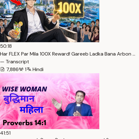
50:18
Har FLEX Par Mila 100X Reward! Gareeb Ladka Bana Arbon …
— Transcript
7,886
1
Hindi
41:51