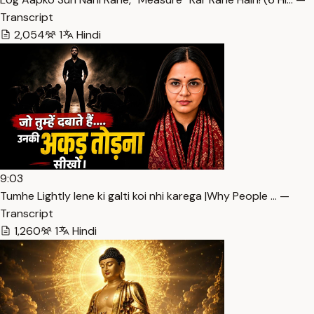
Transcript
2,054
1
Hindi
9:03
Tumhe Lightly lene ki galti koi nhi karega |Why People … —
Transcript
1,260
1
Hindi