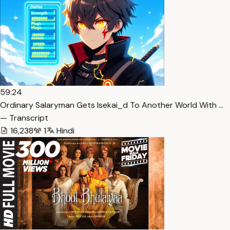
59:24
Ordinary Salaryman Gets Isekai_d To Another World With …
— Transcript
16,238
1
Hindi