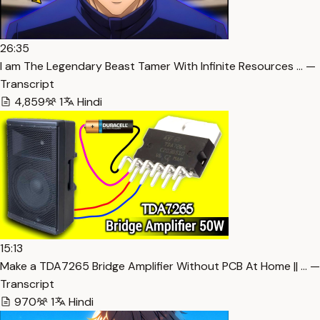
26:35
I am The Legendary Beast Tamer With Infinite Resources … —
Transcript
4,859
1
Hindi
15:13
Make a TDA7265 Bridge Amplifier Without PCB At Home || … —
Transcript
970
1
Hindi