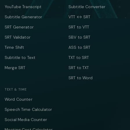
YouTube Transcript
Subtitle Converter
Subtitle Generator
VTT ↔ SRT
SRT Generator
SRT to VTT
SRT Validator
SBV to SRT
Time Shift
ASS to SRT
Subtitle to Text
TXT to SRT
Merge SRT
SRT to TXT
SRT to Word
TEXT & TIME
Word Counter
Speech Time Calculator
Social Media Counter
Meeting Cost Calculator