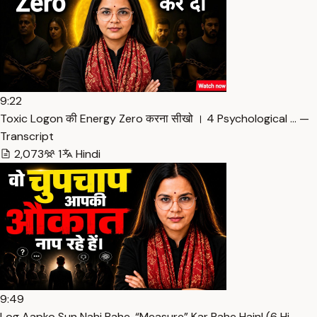
9:22
Toxic Logon की Energy Zero करना सीखो । 4 Psychological … —
Transcript
2,073
1
Hindi
9:49
Log Aapko Sun Nahi Rahe, “Measure” Kar Rahe Hain! (6 Hi… —