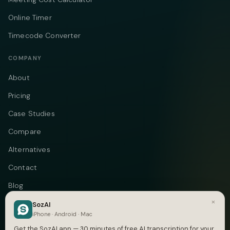
Online Timer
Timecode Converter
COMPANY
About
Pricing
Case Studies
Compare
Alternatives
Contact
Blog
×
Privacy
SozAI
iPhone · Android · Mac
Terms
Get the SozAI app — 30 minutes of free AI transcription for your