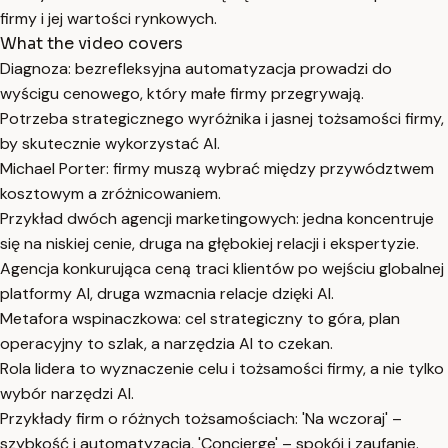
firmy i jej wartości rynkowych.
What the video covers
Diagnoza: bezrefleksyjna automatyzacja prowadzi do
wyścigu cenowego, który małe firmy przegrywają.
Potrzeba strategicznego wyróżnika i jasnej tożsamości firmy,
by skutecznie wykorzystać AI.
Michael Porter: firmy muszą wybrać między przywództwem
kosztowym a zróżnicowaniem.
Przykład dwóch agencji marketingowych: jedna koncentruje
się na niskiej cenie, druga na głębokiej relacji i ekspertyzie.
Agencja konkurująca ceną traci klientów po wejściu globalnej
platformy AI, druga wzmacnia relacje dzięki AI.
Metafora wspinaczkowa: cel strategiczny to góra, plan
operacyjny to szlak, a narzędzia AI to czekan.
Rola lidera to wyznaczenie celu i tożsamości firmy, a nie tylko
wybór narzędzi AI.
Przykłady firm o różnych tożsamościach: 'Na wczoraj' –
szybkość i automatyzacja, 'Concierge' – spokój i zaufanie.