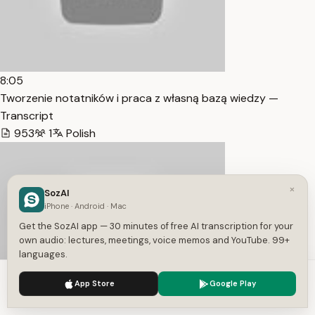
8:05
Tworzenie notatników i praca z własną bazą wiedzy —
Transcript
953
1
Polish
×
SozAI
iPhone · Android · Mac
Get the SozAI app — 30 minutes of free AI transcription for your
own audio: lectures, meetings, voice memos and YouTube. 99+
languages.
We use cookies to enhance your experience.
Privacy Policy
App Store
Google Play
Accept
Settings