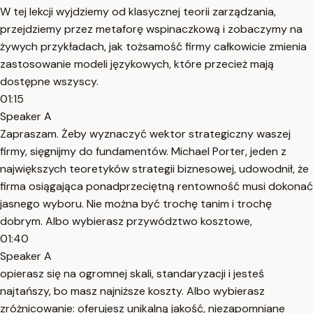
W tej lekcji wyjdziemy od klasycznej teorii zarządzania,
przejdziemy przez metaforę wspinaczkową i zobaczymy na
żywych przykładach, jak tożsamość firmy całkowicie zmienia
zastosowanie modeli językowych, które przecież mają
dostępne wszyscy.
01:15
Speaker A
Zapraszam. Żeby wyznaczyć wektor strategiczny waszej
firmy, sięgnijmy do fundamentów. Michael Porter, jeden z
największych teoretyków strategii biznesowej, udowodnił, że
firma osiągająca ponadprzeciętną rentowność musi dokonać
jasnego wyboru. Nie można być trochę tanim i trochę
dobrym. Albo wybierasz przywództwo kosztowe,
01:40
Speaker A
opierasz się na ogromnej skali, standaryzacji i jesteś
najtańszy, bo masz najniższe koszty. Albo wybierasz
zróżnicowanie: oferujesz unikalną jakość, niezapomniane