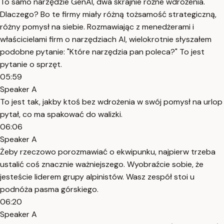
To samo narzędzie GenAI, dwa skrajnie różne wdrożenia.
Dlaczego? Bo te firmy miały różną tożsamość strategiczną,
różny pomysł na siebie. Rozmawiając z menedżerami i
właścicielami firm o narzędziach AI, wielokrotnie słyszałem
podobne pytanie: "Które narzędzia pan poleca?" To jest
pytanie o sprzęt.
05:59
Speaker A
To jest tak, jakby ktoś bez wdrożenia w swój pomysł na urlop
pytał, co ma spakować do walizki.
06:06
Speaker A
Żeby rzeczowo porozmawiać o ekwipunku, najpierw trzeba
ustalić coś znacznie ważniejszego. Wyobraźcie sobie, że
jesteście liderem grupy alpinistów. Wasz zespół stoi u
podnóża pasma górskiego.
06:20
Speaker A