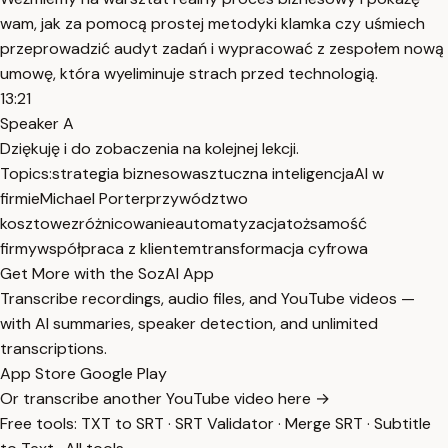
wam, jak za pomocą prostej metodyki klamka czy uśmiech
przeprowadzić audyt zadań i wypracować z zespołem nową
umowę, która wyeliminuje strach przed technologią.
13:21
Speaker A
Dziękuję i do zobaczenia na kolejnej lekcji.
Topics:
strategia biznesowa
sztuczna inteligencja
AI w
firmie
Michael Porter
przywództwo
kosztowe
zróżnicowanie
automatyzacja
tożsamość
firmy
współpraca z klientem
transformacja cyfrowa
Get More with the SozAI App
Transcribe recordings, audio files, and YouTube videos —
with AI summaries, speaker detection, and unlimited
transcriptions.
App Store
Google Play
Or transcribe another YouTube video here →
Free tools:
TXT to SRT
·
SRT Validator
·
Merge SRT
·
Subtitle