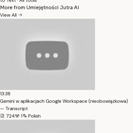
to Text
·
All tools
More from Umiejętności Jutra AI
View All
13:38
Gemini w aplikacjach Google Workspace (nieobowiązkowa)
— Transcript
724
1
Polish