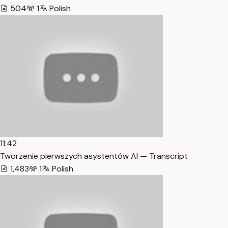
504
1
Polish
11:42
Tworzenie pierwszych asystentów AI — Transcript
1,483
1
Polish