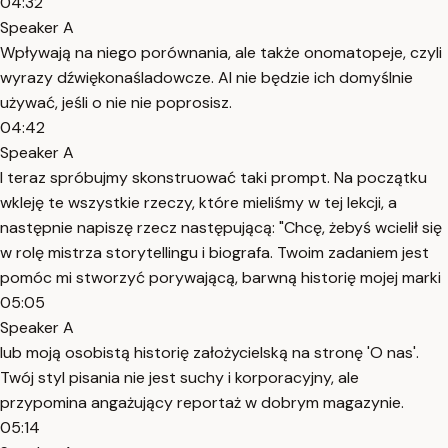
04:32
Speaker A
Wpływają na niego porównania, ale także onomatopeje, czyli
wyrazy dźwiękonaśladowcze. AI nie będzie ich domyślnie
używać, jeśli o nie nie poprosisz.
04:42
Speaker A
I teraz spróbujmy skonstruować taki prompt. Na początku
wkleję te wszystkie rzeczy, które mieliśmy w tej lekcji, a
następnie napiszę rzecz następującą: "Chcę, żebyś wcielił się
w rolę mistrza storytellingu i biografa. Twoim zadaniem jest
pomóc mi stworzyć porywającą, barwną historię mojej marki
05:05
Speaker A
lub moją osobistą historię założycielską na stronę 'O nas'.
Twój styl pisania nie jest suchy i korporacyjny, ale
przypomina angażujący reportaż w dobrym magazynie.
05:14