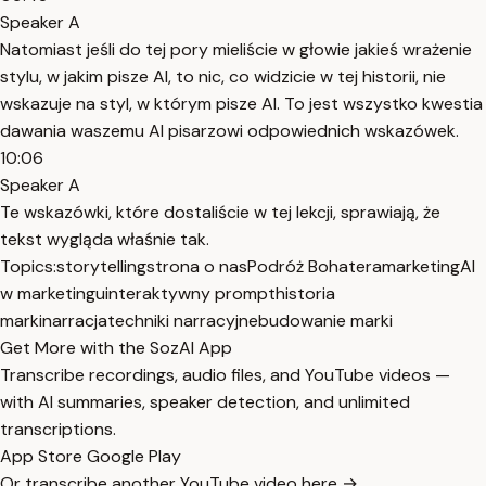
Speaker A
Natomiast jeśli do tej pory mieliście w głowie jakieś wrażenie
stylu, w jakim pisze AI, to nic, co widzicie w tej historii, nie
wskazuje na styl, w którym pisze AI. To jest wszystko kwestia
dawania waszemu AI pisarzowi odpowiednich wskazówek.
10:06
Speaker A
Te wskazówki, które dostaliście w tej lekcji, sprawiają, że
tekst wygląda właśnie tak.
Topics:
storytelling
strona o nas
Podróż Bohatera
marketing
AI
w marketingu
interaktywny prompt
historia
marki
narracja
techniki narracyjne
budowanie marki
Get More with the SozAI App
Transcribe recordings, audio files, and YouTube videos —
with AI summaries, speaker detection, and unlimited
transcriptions.
App Store
Google Play
Or transcribe another YouTube video here →