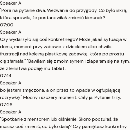
Speaker A
"Pora na pytanie dwa. Wezwanie do przygody. Co było iskrą,
która sprawiła, że postanowiłaś zmienić kierunek?
07:00
Speaker A
Czy wydarzyło się coś konkretnego? Może jakaś sytuacja w
domu, moment przy zabawie z dzieckiem albo chwila
frustracji nad kolejną plastikową zabawką, która po prostu
cię złamała." "Bawiłam się z moim synem i złapałam się na tym,
że z lenistwa podaję mu tablet,
07:14
Speaker A
bo jestem zmęczona, a on przez to wpada w ogłupiającą
rozrywkę." Mocny i szczery moment. Cały ja. Pytanie trzy.
07:26
Speaker A
"Spotkanie z mentorem lub olśnienie. Skoro poczułaś, że
musisz coś zmienić, co było dalej? Czy pamiętasz konkretny