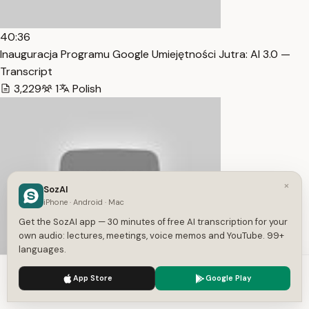
40:36
Inauguracja Programu Google Umiejętności Jutra: AI 3.0 —
Transcript
3,229
1
Polish
×
SozAI
iPhone · Android · Mac
Get the SozAI app — 30 minutes of free AI transcription for your
own audio: lectures, meetings, voice memos and YouTube. 99+
languages.
1:08:28
We use cookies to enhance your experience.
Privacy Policy
App Store
Google Play
Umiejętności Jutra: AI 3.0 – Webinar na żywo – Tydzień 2. —
Accept
Settings
Transcript