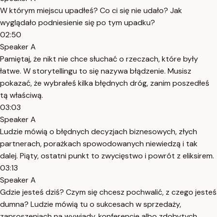
W którym miejscu upadłeś? Co ci się nie udało? Jak
wyglądało podniesienie się po tym upadku?
02:50
Speaker A
Pamiętaj, że nikt nie chce słuchać o rzeczach, które były
łatwe. W storytellingu to się nazywa błądzenie. Musisz
pokazać, że wybrałeś kilka błędnych dróg, zanim poszedłeś
tą właściwą.
03:03
Speaker A
Ludzie mówią o błędnych decyzjach biznesowych, złych
partnerach, porażkach spowodowanych niewiedzą i tak
dalej. Piąty, ostatni punkt to zwycięstwo i powrót z eliksirem.
03:13
Speaker A
Gdzie jesteś dziś? Czym się chcesz pochwalić, z czego jesteś
dumna? Ludzie mówią tu o sukcesach w sprzedaży,
zaproszeniach na wywiady, konferencje albo zdobytych