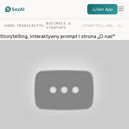
Get App
BUSINESS &
HOME
/
TRANSCRIPTS
/
/
STORYTELLING, INTERAKTYWNY PROMPT I STRONA „O NAS” — TRANSCRIPT
STARTUPS
Storytelling, interaktywny prompt i strona „O nas”