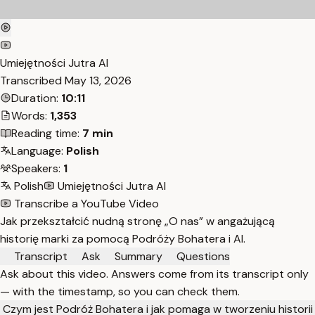
Umiejętności Jutra AI
Transcribed
May 13, 2026
Duration:
10:11
Words:
1,353
Reading time:
7 min
Language:
Polish
Speakers:
1
Polish
Umiejętności Jutra AI
Transcribe a YouTube Video
Jak przekształcić nudną stronę „O nas” w angażującą
historię marki za pomocą Podróży Bohatera i AI.
Transcript
Ask
Summary
Questions
Ask about this video. Answers come from its transcript only
— with the timestamp, so you can check them.
Czym jest Podróż Bohatera i jak pomaga w tworzeniu historii