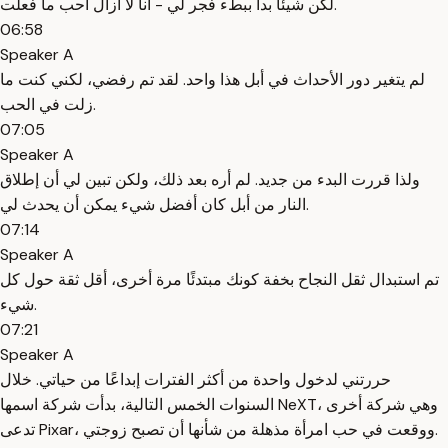
لكن شيئًا بدأ ببطء فجر لي - أنا لا أزال أحب ما فعلت.
06:58
Speaker A
لم يتغير دور الأحداث في أبل هذا واحد. لقد تم رفضي، لكني كنت ما
زلت في الحب.
07:05
Speaker A
ولذا قررت البدء من جديد. لم أره بعد ذلك، ولكن تبين لي أن إطلاق
النار من أبل كان أفضل شيء يمكن أن يحدث لي.
07:14
Speaker A
تم استبدال ثقل النجاح بخفة كونك مبتدئًا مرة أخرى، أقل ثقة حول كل
شيء.
07:21
Speaker A
حررتني لدخول واحدة من أكثر الفترات إبداعًا من حياتي. خلال
السنوات الخمس التالية، بدأت شركة اسمها NeXT، وهي شركة أخرى
تدعى Pixar، ووقعت في حب امرأة مذهلة من شأنها أن تصبح زوجتي.