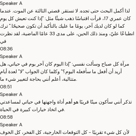
Speaker A
لذا أكمل البحث حتى تجده. لا تستقر. قصتي الثالثة عن الموت. عندما
كان عمري 17، قرأت اقتباسًا ذهب شيئًا مثل: "إذا كنت تعيش كل يوم
كما لو كان لديك آخر، يومًا ما عليك بالتأكيد أن تكون صحيحًا." ترك
انطباعًا عليّ، ومنذ ذلك الحين، على مدى 33 عامًا الماضية، لقد نظرت
في
08:36
Speaker A
مرآة كل صباح وسألت نفسي: "إذا اليوم كان آخر يوم في حياتي، هل
أريد أن أفعل ما سأفعله اليوم؟" وكلما كان الجواب "لا" لعدة أيام
متتالية، أعلم أنني بحاجة لتغيير شيء ما.
08:51
Speaker A
تذكر أنني سأكون ميتًا قريبًا هو أهم أداة واجهتها في حياتي لمساعدتي
في اتخاذ خيارات كبيرة في الحياة.
08:58
Speaker A
لأن كل شيء تقريبًا - كل التوقعات الخارجية، كل الفخر، كل الخوف