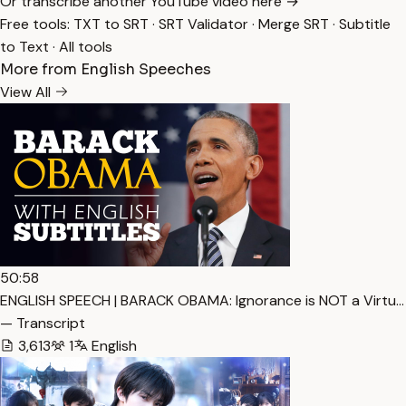
Or transcribe another YouTube video here →
Free tools:
TXT to SRT
·
SRT Validator
·
Merge SRT
·
Subtitle
to Text
·
All tools
More from English Speeches
View All
50:58
ENGLISH SPEECH | BARACK OBAMA: Ignorance is NOT a Virtu…
— Transcript
3,613
1
English