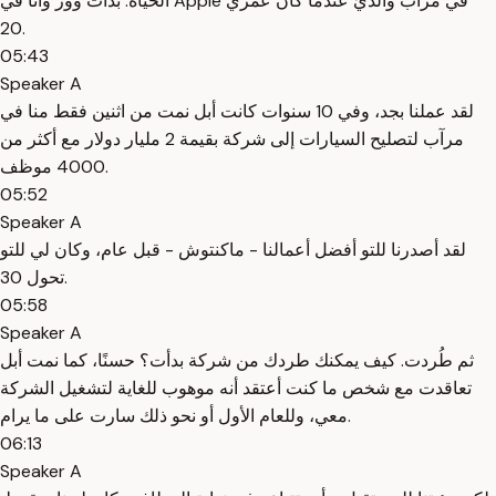
الحياة. بدأت ووز وأنا في Apple في مرآب والديّ عندما كان عمري
20.
05:43
Speaker A
لقد عملنا بجد، وفي 10 سنوات كانت أبل نمت من اثنين فقط منا في
مرآب لتصليح السيارات إلى شركة بقيمة 2 مليار دولار مع أكثر من
4000 موظف.
05:52
Speaker A
لقد أصدرنا للتو أفضل أعمالنا - ماكنتوش - قبل عام، وكان لي للتو
تحول 30.
05:58
Speaker A
ثم طُردت. كيف يمكنك طردك من شركة بدأت؟ حسنًا، كما نمت أبل
تعاقدت مع شخص ما كنت أعتقد أنه موهوب للغاية لتشغيل الشركة
معي، وللعام الأول أو نحو ذلك سارت على ما يرام.
06:13
Speaker A