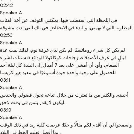
02:42
Speaker A
في اللحظة التي أسقطت فيها، يمكنني التوقف عن أخذ الفئات
المطلوبة التي لا تهمني، والبدء في الانخفاض في تلك التي بدت مشوقة.
02:53
Speaker A
لم يكن كل شيء رومانسيًا. لم يكن لدي غرفة نوم، لذلك نمت عدة
ليالٍ في غرف الأصدقاء، زجاجات كوكاكولا للودائع 5 سنتات لشراء
الطعام، وأود أن أمشي على بعد 7 أميال إلى البلدة كل ليلة أحد
للحصول على وجبة واحدة جيدة أسبوعيًا في معبد هير كريشنا.
03:11
Speaker A
أحببته. والكثير من ما تعثرت من خلال اتباعه تحول فضولي والحدس
ليكون لا يقدر بثمن في وقت لاحق.
03:19
Speaker A
واسمحوا لي أن أقدم لكم مثالًا واحدًا: عرضت كلية ريد في ذلك الوقت
ربما أفضل تعليم الخط في البلاد.