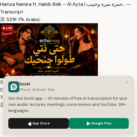
Hamza Namira ft. Habib Belk – Al Ayta | حمزة نمرة وحبيب… —
Transcript
52
1
Arabic
3:59
×
SozAI
Cheb Khaled – Hta Nti Twalo Jnahik (حتى نتي طولو جنحيك)… —
iPhone · Android · Mac
Transcript
Get the SozAI app — 30 minutes of free AI transcription for your
12
own audio: lectures, meetings, voice memos and YouTube. 99+
1
Arabic
languages.
We use cookies to enhance your experience.
Privacy Policy
App Store
Google Play
Accept
Settings