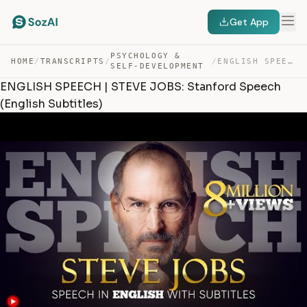
Get App
PSYCHOLOGY &
HOME
/
TRANSCRIPTS
/
/
ENGLISH SPEECH | STEVE JOBS: STANFORD SPEECH (ENGLISH S… — TRANSCRIPT
SELF-DEVELOPMENT
ENGLISH SPEECH | STEVE JOBS: Stanford Speech
(English Subtitles)