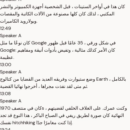
كان هذا في أواخر الستينات ، قبل الشخصية أجهزة الكمبيوتر والنشر
المكتبي ، لذلك كان كلها مصنوعة من الآلات الكاتبة والمقصات
وبولارويد الكاميرات.
12:49
Speaker A
كان نوعًا ما مثل Google في شكل ورقي ، 35 عامًا قبل ظهور
Google: كان الأمر كذلك مثالية ، وتفيض بأدوات أنيقة ومفاهيم
عظيمة.
13:00
Speaker A
وضع ستيوارت وفريقه العديد من القضايا من كتالوج Earth بالكامل ،
ثم متى لقد نفذت مجراها ، أخرجوا نهائيا القضية.
13:08
Speaker A
كان في منتصف 1970s ، وكنت عمرك. على الغلاف الخلفي لقضيتهم
النهائية كان صورة لطريق ريفي في الصباح الباكر ، هذا النوع قد تجد
نفسك hitchhiking إذا كنت مغامرًا جدًا.
13:24