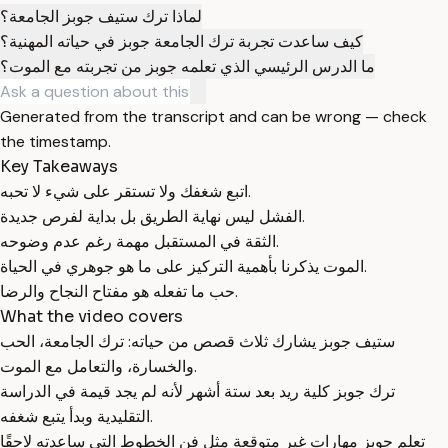
لماذا ترك ستيف جوبز الجامعة؟
كيف ساعدت تجربة ترك الجامعة جوبز في حياته المهنية؟
ما الدرس الرئيسي الذي تعلمه جوبز من تجربته مع الموت؟
Generated from the transcript and can be wrong — check
the timestamp.
Key Takeaways
اتبع شغفك ولا تستقر على شيء لا تحبه.
الفشل ليس نهاية الطريق بل بداية لفرص جديدة.
الثقة في المستقبل مهمة رغم عدم وضوحه.
الموت يذكرنا بأهمية التركيز على ما هو جوهري في الحياة.
حب ما تفعله هو مفتاح النجاح والرضا.
What the video covers
ستيف جوبز يشارك ثلاث قصص من حياته: ترك الجامعة، الحب
والخسارة، والتعامل مع الموت.
ترك جوبز كلية ريد بعد ستة أشهر لأنه لم يجد قيمة في الدراسة
التقليدية وبدأ يتبع شغفه.
تعلم جوبز مهارات غير متوقعة مثل فن الخطوط التي ساعدته لاحقًا