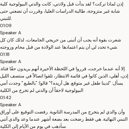
إذن لماذا تركت؟ لقد بدأت قبل ولادتي، كانت والدتي البيولوجية كلية
شابة غير متزوجة، طالبة الدراسات العليا، وقررت أن تضعني حتى
للتبني.
01:09
Speaker A
شعرت بقوة أنه يجب أن أتبنى من خريجي الجامعات، لذلك كان كل
شيء تحدد لي أن يتم اعتمادها عند الولادة من قبل محام وزوجته.
01:18
Speaker A
إلا أنه عندما خرجت، قرروا في اللحظة الأخيرة أنهم يريدون حقًا فتاة.
إذن، أهلي، الذين كانوا في قائمة الانتظار، تلقوا اتصالاً في منتصف الليل
يسأل: "لدينا طفل غير متوقع. هل أريده؟" قالوا: "بالطبع." وجدت أمي
البيولوجية لاحقاً أن والدتي لم تخرج من الكلية
01:42
Speaker A
وأن والدي لم يتخرج من المدرسة الثانوية. رفضت التوقيع على أوراق
التبني النهائية. هي فقط رضخت بعد بضعة أشهر عندما وعد والدي أنني
سأذهب في يوم من الأيام إلى الكلية.