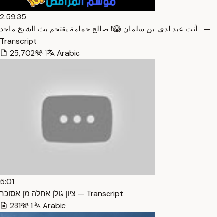
2:59:35
أنت عبد لدى ابن سلمان 😱❗ صالح حمامة يقتحم بث الشيخ ماجد… —
Transcript
25,702
1
Arabic
5:01
ציון גולן אחלה מן אסוכר — Transcript
281
1
Arabic