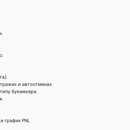
и.
о.
а).
тражах и автоотменах.
типу букмекера.
к.
и график PNL.