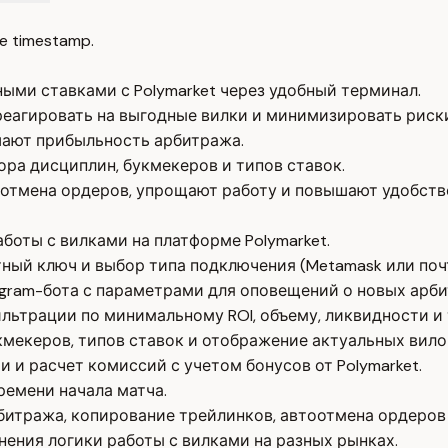
e timestamp.
ыми ставками с Polymarket через удобный терминал.
еагировать на выгодные вилки и минимизировать риск
шают прибыльность арбитража.
ра дисциплин, букмекеров и типов ставок.
оотмена ордеров, упрощают работу и повышают удобств
боты с вилками на платформе Polymarket.
ый ключ и выбор типа подключения (Metamask или почт
egram-бота с параметрами для оповещений о новых арби
льтрации по минимальному ROI, объему, ликвидности и 
кмекеров, типов ставок и отображение актуальных вило
и расчет комиссий с учетом бонусов от Polymarket.
ремени начала матча.
итража, копирование трейлинков, автоотмена ордеров 
ения логики работы с вилками на разных рынках.