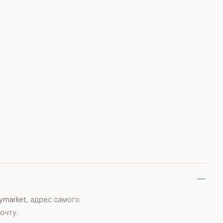
market, адрес самого
очту.