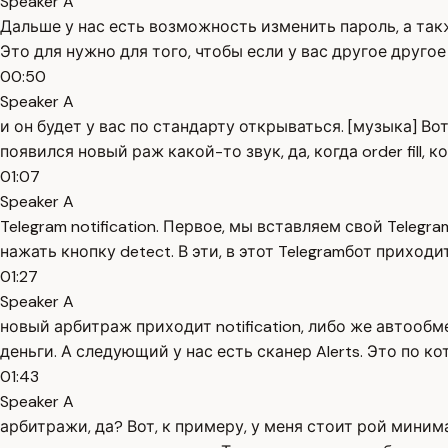
Speaker A
Дальше у нас есть возможность изменить пароль, а так
Это для нужно для того, чтобы если у вас другое другое
00:50
Speaker A
и он будет у вас по стандарту открываться. [музыка] В
появился новый раж какой-то звук, да, когда order fil
01:07
Speaker A
Telegram notification. Первое, мы вставляем свой Telegr
нажать кнопку detect. В эти, в этот Telegramбот приходит
01:27
Speaker A
новый арбитраж приходит notification, либо же автообм
деньги. А следующий у нас есть сканер Alerts. Это по 
01:43
Speaker A
арбитражи, да? Вот, к примеру, у меня стоит рой мини