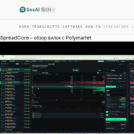
EN
HOME
/
TRANSCRIPTS
/
SOFTWARE HOW-TO
/
SpreadCore - обзор вилок с Polymarlet