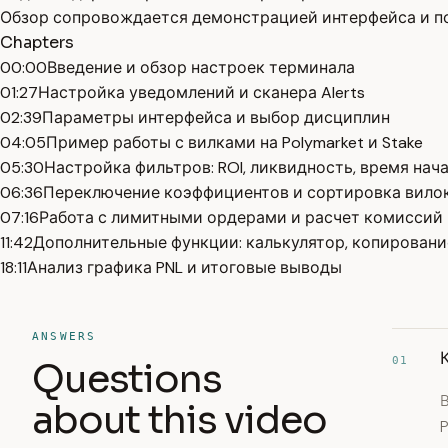
Обзор сопровождается демонстрацией интерфейса и п
Chapters
00:00
Введение и обзор настроек терминала
01:27
Настройка уведомлений и сканера Alerts
02:39
Параметры интерфейса и выбор дисциплин
04:05
Пример работы с вилками на Polymarket и Stake
05:30
Настройка фильтров: ROI, ликвидность, время нач
06:36
Переключение коэффициентов и сортировка вило
07:16
Работа с лимитными ордерами и расчет комиссий
11:42
Дополнительные функции: калькулятор, копировани
18:11
Анализ графика PNL и итоговые выводы
ANSWERS
01
Questions
В
about this video
P