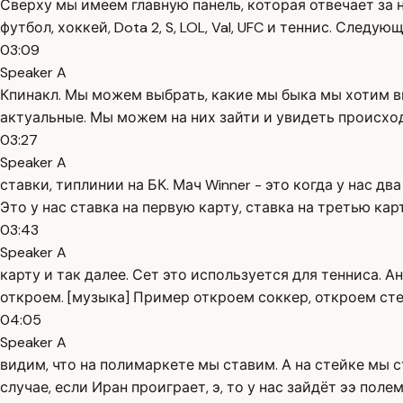
Сверху мы имеем главную панель, которая отвечает за 
футбол, хоккей, Dota 2, S, LOL, Val, UFC и теннис. Следую
03:09
Speaker A
Кпинакл. Мы можем выбрать, какие мы быка мы хотим ви
актуальные. Мы можем на них зайти и увидеть происход
03:27
Speaker A
ставки, типлинии на БК. Мач Winner - это когда у нас д
Это у нас ставка на первую карту, ставка на третью кар
03:43
Speaker A
карту и так далее. Сет это используется для тенниса. 
откроем. [музыка] Пример откроем соккер, откроем стей
04:05
Speaker A
видим, что на полимаркете мы ставим. А на стейке мы с
случае, если Иран проиграет, э, то у нас зайдёт ээ поле