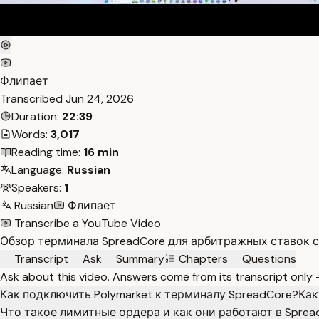
Флипает
Transcribed
Jun 24, 2026
Duration:
22:39
Words:
3,017
Reading time:
16 min
Language:
Russian
Speakers:
1
Russian
Флипает
Transcribe a YouTube Video
Обзор терминала SpreadCore для арбитражных ставок с 
Transcript
Ask
Summary
Chapters
Questions
Ask about this video. Answers come from its transcript only
Как подключить Polymarket к терминалу SpreadCore?
Как
Что такое лимитные ордера и как они работают в Sprea