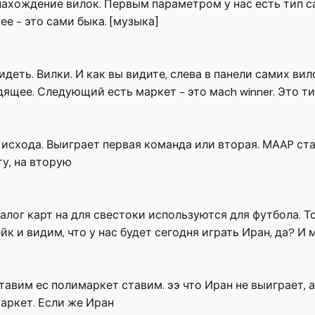
нахождение вилок. Первым параметром у нас есть тип с
щее - это сами быка. [музыка]
деть. Вилки. И как вы видите, слева в панели самих ви
ящее. Следующий есть маркет - это маch winner. Это т
ва исхода. Выиграет первая команда или вторая. МАAP ста
ту, на вторую
Аналог карт на для свестоки используются для футбола.
к и видим, что у нас будет сегодня играть Иран, да? И 
тавим ес полимаркет ставим. ээ что Иран не выиграет, а
маркет. Если же Иран