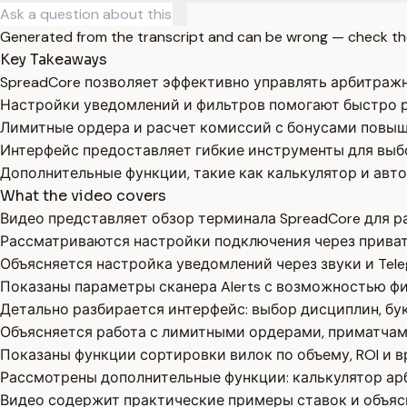
Generated from the transcript and can be wrong — check th
Key Takeaways
SpreadCore позволяет эффективно управлять арбитражн
Настройки уведомлений и фильтров помогают быстро р
Лимитные ордера и расчет комиссий с бонусами повы
Интерфейс предоставляет гибкие инструменты для выбо
Дополнительные функции, такие как калькулятор и авт
What the video covers
Видео представляет обзор терминала SpreadCore для ра
Рассматриваются настройки подключения через приватн
Объясняется настройка уведомлений через звуки и Tel
Показаны параметры сканера Alerts с возможностью фи
Детально разбирается интерфейс: выбор дисциплин, бу
Объясняется работа с лимитными ордерами, приматчами 
Показаны функции сортировки вилок по объему, ROI и в
Рассмотрены дополнительные функции: калькулятор арб
Видео содержит практические примеры ставок и объясн