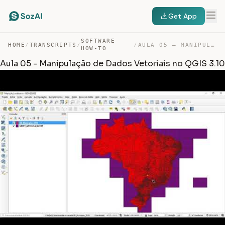
Get App
SOFTWARE
HOME
/
TRANSCRIPTS
/
/
AULA 05 – MANIPULAÇÃO DE DADOS VETORIAIS NO QGIS 3.10 — TRANSCRIPT
HOW-TO
Aula 05 - Manipulação de Dados Vetoriais no QGIS 3.10