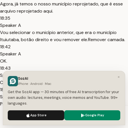
Agora, já temos o nosso município reprojetado, que é esse
arquivo reprojetado aqui.
18:35
Speaker A
Vou selecionar o município anterior, que era o município
Ituiutaba, botão direito e vou remover ele.Remover camada.
18:42
Speaker A
OK.
18:43
Speaker A
×
SozAI
Certo, tenho só o município reprojetado.
iPhone · Android · Mac
18:47
Get the SozAI app — 30 minutes of free AI transcription for your
Speaker A
own audio: lectures, meetings, voice memos and YouTube. 99+
Posso fechar a caixa de ferramenta de processamento.
languages.
18:50
We use cookies to enhance your experience.
Privacy Policy
App Store
Google Play
Speaker A
Accept
Settings
Agora seleciono a camada reprojetada, botão direito.