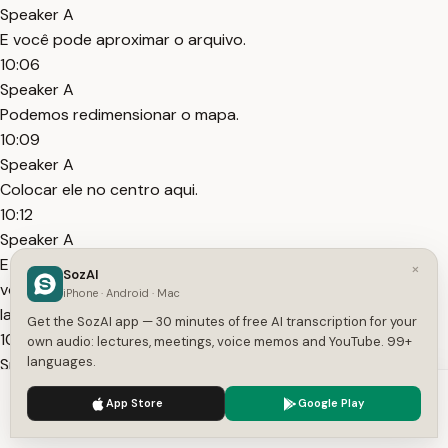
Speaker A
E você pode aproximar o arquivo.
10:06
Speaker A
Podemos redimensionar o mapa.
10:09
Speaker A
Colocar ele no centro aqui.
10:12
Speaker A
E é importante vocês lembrarem que para que possamos
×
SozAI
voltar a mexer nos outros itens que vamos acrescentar no
iPhone · Android · Mac
layout.
Get the SozAI app — 30 minutes of free AI transcription for your
10:20
own audio: lectures, meetings, voice memos and YouTube. 99+
languages.
Speaker A
É necessário desativar a opção mover o conteúdo do item e
We use cookies to enhance your experience.
Privacy Policy
App Store
Google Play
ativar selecionar e mover item.
Accept
Settings
10:26