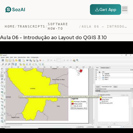
Get App
SOFTWARE
HOME
/
TRANSCRIPTS
/
/
AULA 06 – INTRODUÇÃO AO LAYOUT DO QGIS 3.10 — TRANSCRIPT
HOW-TO
Aula 06 - Introdução ao Layout do QGIS 3.10