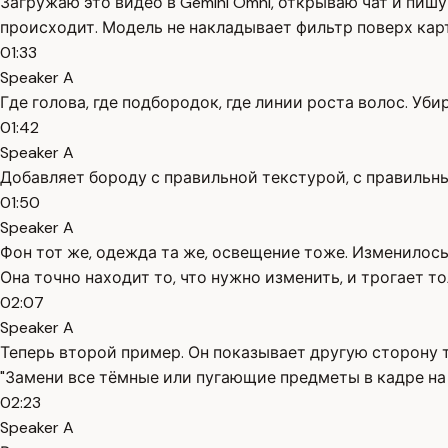
Загружаю это видео в Gemini Omni, открываю чат и пиш
происходит. Модель не накладывает фильтр поверх кар
01:33
Speaker A
Где голова, где подбородок, где линии роста волос. Уб
01:42
Speaker A
Добавляет бороду с правильной текстурой, с правильн
01:50
Speaker A
Фон тот же, одежда та же, освещение тоже. Изменилось 
Она точно находит то, что нужно изменить, и трогает то
02:07
Speaker A
Теперь второй пример. Он показывает другую сторону т
"Замени все тёмные или пугающие предметы в кадре на
02:23
Speaker A