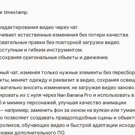
e timestamp.
редактирования видео через чат.
чивает естественные изменения без потери качества.
вательные правки без повторной загрузки видео.
доступным и гибким инструментом.
сохраняя оригинальные объекты и движение.
ный чат, изменяя только нужные элементы без пересбор
ты, меняет одежду и реквизит в видео, сохраняя освещ
ательно вносить изменения, не загружая видео заново.
овать их с нуля через Nan Banana Pro и использовать в
 и мимику персонажей, улучшая качество анимации.
— например, заменить фон за окном на вулкан или тума
то позволяет создавать правдоподобные сцены и объект
роликов, обучающих видео и быстрой адаптации исходн
новки дополнительного ПО.