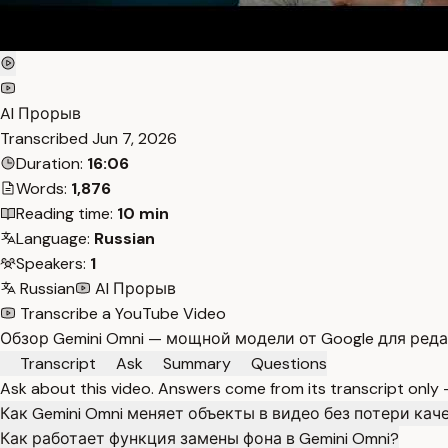
AI Прорыв
Transcribed
Jun 7, 2026
Duration:
16:06
Words:
1,876
Reading time:
10 min
Language:
Russian
Speakers:
1
Russian
AI Прорыв
Transcribe a YouTube Video
Обзор Gemini Omni — мощной модели от Google для реда
Transcript
Ask
Summary
Questions
Ask about this video. Answers come from its transcript only
Как Gemini Omni меняет объекты в видео без потери кач
Как работает функция замены фона в Gemini Omni?