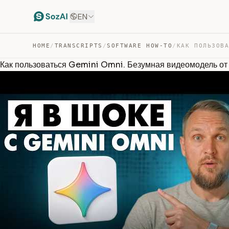
EN
HOME
/
TRANSCRIPTS
/
SOFTWARE HOW-TO
/
Как пользоваться Gemini Omni. Безумная видеомодель от