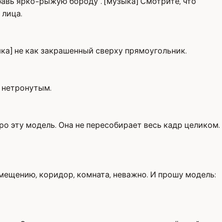
авь ярко-рыжую бороду". [музыка] Смотрите, что
 лица.
зыка] не как закрашенный сверху прямоугольник.
я нетронутым.
про эту модель. Она не пересобирает весь кадр целиком.
омещению, коридор, комната, неважно. И прошу модель: