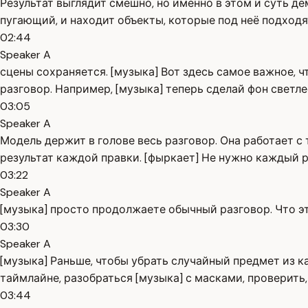
Результат выглядит смешно, но именно в этом и суть 
пугающий, и находит объекты, которые под неё подходя
02:44
Speaker A
сцены сохраняется. [музыка] Вот здесь самое важное, 
разговор. Например, [музыка] теперь сделай фон светл
03:05
Speaker A
Модель держит в голове весь разговор. Она работает с
результат каждой правки. [фыркает] Не нужно каждый ра
03:22
Speaker A
[музыка] просто продолжаете обычный разговор. Что эт
03:30
Speaker A
[музыка] Раньше, чтобы убрать случайный предмет из 
таймлайне, разобраться [музыка] с масками, проверить,
03:44