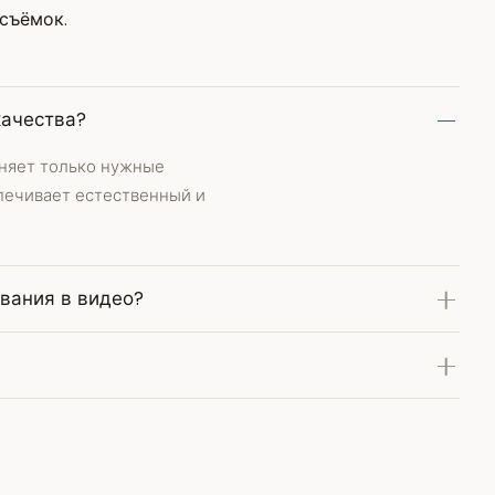
съёмок.
качества?
няет только нужные
спечивает естественный и
вания в видео?