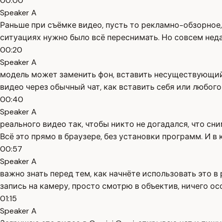
00:00
Speaker A
Раньше при съёмке видео, пусть то рекламно-обзорное, 
ситуациях нужно было всё переснимать. Но совсем неда
00:20
Speaker A
модель может заменить фон, вставить несуществующий о
видео через обычный чат, как вставить себя или любог
00:40
Speaker A
реального видео так, чтобы никто не догадался, что сн
Всё это прямо в браузере, без установки программ. И в
00:57
Speaker A
важно знать перед тем, как начнёте использовать это в
запись на камеру, просто смотрю в объектив, ничего ос
01:15
Speaker A