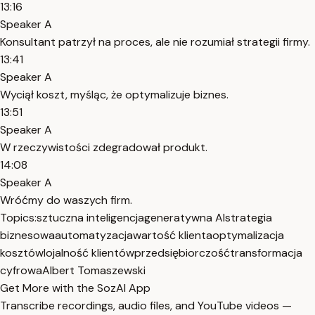
13:16
Speaker A
Konsultant patrzył na proces, ale nie rozumiał strategii firmy.
13:41
Speaker A
Wyciął koszt, myśląc, że optymalizuje biznes.
13:51
Speaker A
W rzeczywistości zdegradował produkt.
14:08
Speaker A
Wróćmy do waszych firm.
Topics:
sztuczna inteligencja
generatywna AI
strategia
biznesowa
automatyzacja
wartość klienta
optymalizacja
kosztów
lojalność klientów
przedsiębiorczość
transformacja
cyfrowa
Albert Tomaszewski
Get More with the SozAI App
Transcribe recordings, audio files, and YouTube videos —