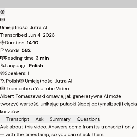
Umiejętności Jutra AI
Transcribed
Jun 4, 2026
Duration:
14:10
Words:
582
Reading time:
3 min
Language:
Polish
Speakers:
1
Polish
Umiejętności Jutra AI
Transcribe a YouTube Video
Albert Tomaszewski omawia, jak generatywna AI może
tworzyć wartość, unikając pułapki ślepej optymalizacji i cięcia
kosztów.
Transcript
Ask
Summary
Questions
Ask about this video. Answers come from its transcript only
— with the timestamp, so you can check them.