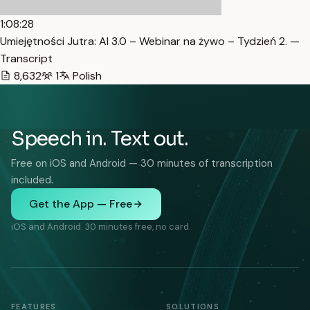
1:08:28
Umiejętności Jutra: AI 3.0 – Webinar na żywo – Tydzień 2. —
Transcript
8,632
1
Polish
Speech in. Text out.
Free on iOS and Android — 30 minutes of transcription
included.
Get the App — Free
iOS and Android. 30 minutes free, no card.
FEATURES
SOLUTIONS