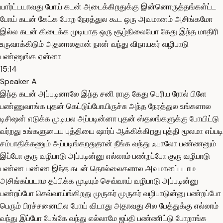
யார்ட்டயாவது போய் கடன் அடைக்கிறதுக்கு இன்னொருத்தங்கள்ட்ட
போய் கடன் கேட்க போற நேரத்துல கூட ஒரு அவமானம் அசிங்கமோ
இல்ல கடன் கிடைக்க முடியாத ஒரு சூழ்நிலையோ கேது இந்த மாதிரி
உருவாக்கிடும் அதனாலதான் நான் வந்து விநாயகர் வழிபாடு
பண்ணுங்க ஏன்னா
15:14
Speaker A
இந்த கடன் அப்படினாலே இந்த சனி ராகு கேது பெரிய ரோல் பிளே
பண்ணுவாங்க புதன் கெட்டுப்போயிருச்சு அந்த நேரத்துல உங்களால
டிசிஷன் எடுக்க முடியல அப்படின்னா புதன் ஸ்தலங்களுக்கு போயிட்டு
வர்றது உங்களுடைய புத்தியை ஷார்ப் ஆக்கிக்கிறது புத்தி மூலமா எப்படி
சம்பாதிக்கணும் அப்படிங்கறதுதான் நீங்க வந்து ஃபாலோ பண்ணனும்
இப்போ குரு வழிபாடு அப்படின்னு எல்லாம் பண்றப்போ குரு வழிபாடு
பண்ண பண்ண இந்த கடன் தொல்லைகளால அவமானப்படாம
அசிங்கப்படாம தப்பிக்க முடியும் செவ்வாய் வழிபாடு அப்படின்னு
பண்றப்போ செவ்வாய்ங்கிறது முருகர் முருகர் வழிபாடுன்னு பண்றப்போ
பெரும் பிரச்சனையில போய் விடாது அதாவது சில பேத்துக்கு எல்லாம்
வந்து இப்போ பேங்கே வந்து எல்லாமே ஜப்தி பண்ணிட்டு போறாங்க