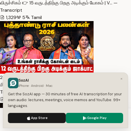
விருச்சிகம் 👉 15 வருடத்திற்கு பிறகு அடிக்கும் யோகம் | V… —
Transcript
1,329
5
Tamil
25:30
×
SozAI
மிதுனம் 👉 12 வருடத்திற்கு பிறகு அடிக்கும் ஜாக்பாட் | Mi… —
iPhone · Android · Mac
Transcript
Get the SozAI app — 30 minutes of free AI transcription for your
2,035
5
Tamil
own audio: lectures, meetings, voice memos and YouTube. 99+
languages.
We use cookies to enhance your experience.
Privacy Policy
App Store
Google Play
Accept
Settings