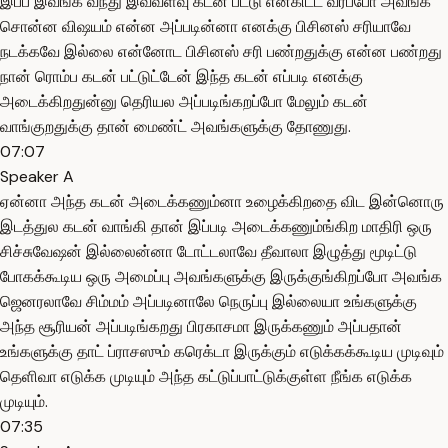
இப்ப இவங்க வந்து இவ்வளவு கடன் பட்டு என்கிட்ட வரப்போ அவங்க
சொன்ன விஷயம் என்ன அப்படின்னா எனக்கு பிசினஸ் சரியாவே
நடக்கவே இல்லை என்னோட பிசினஸ் சரி பண்றதுக்கு என்ன பண்றது
நான் ரொம்ப கடன் பட்டுட்டேன் இந்த கடன் எப்படி எனக்கு
அடைக்கிறதுன்னு தெரியல அப்படிங்கறப்போ மேலும் கடன்
வாங்குறதுக்கு தான் மைண்ட் அவங்களுக்கு தோணுது.
07:07
Speaker A
ஏன்னா அந்த கடன் அடைக்கணும்னா உழைக்கிறதை விட இன்னொரு
இடத்துல கடன் வாங்கி தான் இப்படி அடைக்கணும்ங்கிற மாதிரி ஒரு
சிச்சுவேஷன் இல்லைன்னா டோட்டலாவே தீவாலா இழுத்து மூடிட்டு
போகக்கூடிய ஒரு அமைப்பு அவங்களுக்கு இருக்குங்கிறப்போ அவங்க
ஜெனரலாவே சிம்மம் அப்படினாலே நெருப்பு இல்லையா உங்களுக்கு
அந்த சூரியன் அப்படிங்கறது பிரகாசமா இருக்கணும் அப்பதான்
உங்களுக்கு தாட் ப்ராசஸும் கரெக்டா இருக்கும் எடுக்கக்கூடிய முடிவும்
தெளிவா எடுக்க முடியும் அந்த கட்டுப்பாட்டுக்குள்ள நீங்க எடுக்க
முடியும்.
07:35