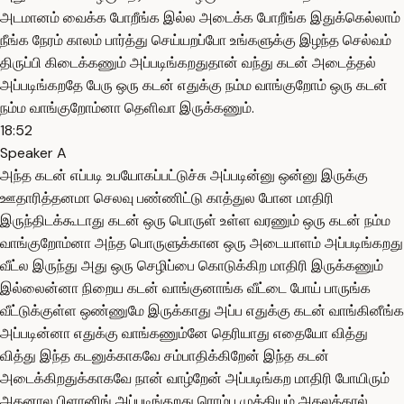
அடமானம் வைக்க போறீங்க இல்ல அடைக்க போறீங்க இதுக்கெல்லாம்
நீங்க நேரம் காலம் பார்த்து செய்யறப்போ உங்களுக்கு இழந்த செல்வம்
திருப்பி கிடைக்கணும் அப்படிங்கறதுதான் வந்து கடன் அடைத்தல்
அப்படிங்கறதே பேரு ஒரு கடன் எதுக்கு நம்ம வாங்குறோம் ஒரு கடன்
நம்ம வாங்குறோம்னா தெளிவா இருக்கணும்.
18:52
Speaker A
அந்த கடன் எப்படி உபயோகப்பட்டுச்சு அப்படின்னு ஒன்னு இருக்கு
ஊதாரித்தனமா செலவு பண்ணிட்டு காத்துல போன மாதிரி
இருந்திடக்கூடாது கடன் ஒரு பொருள் உள்ள வரணும் ஒரு கடன் நம்ம
வாங்குறோம்னா அந்த பொருளுக்கான ஒரு அடையாளம் அப்படிங்கறது
வீட்ல இருந்து அது ஒரு செழிப்பை கொடுக்கிற மாதிரி இருக்கணும்
இல்லைன்னா நிறைய கடன் வாங்குனாங்க வீட்டை போய் பாருங்க
வீட்டுக்குள்ள ஒண்ணுமே இருக்காது அப்ப எதுக்கு கடன் வாங்கினீங்க
அப்படின்னா எதுக்கு வாங்கணும்னே தெரியாது எதையோ வித்து
வித்து இந்த கடனுக்காகவே சம்பாதிக்கிறேன் இந்த கடன்
அடைக்கிறதுக்காகவே நான் வாழ்றேன் அப்படிங்கற மாதிரி போயிரும்
அதனால பிளானிங் அப்படிங்கறது ரொம்ப முக்கியம் அகலக்கால்