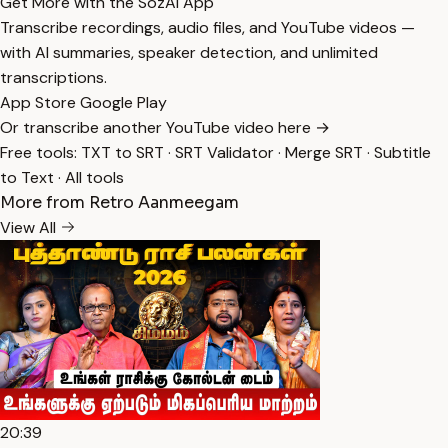
Get More with the SozAI App
Transcribe recordings, audio files, and YouTube videos —
with AI summaries, speaker detection, and unlimited
transcriptions.
App Store
Google Play
Or transcribe another YouTube video here →
Free tools:
TXT to SRT
·
SRT Validator
·
Merge SRT
·
Subtitle
to Text
·
All tools
More from Retro Aanmeegam
View All
20:39