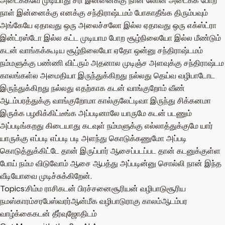
அடைக்கவே முடியாது சரி இன்னைக்கு நான் லோன் அடைக்க போற
நாள் இன்னைக்கு எனக்கு சந்திராஷ்டமம் போகாதீங்க திரும்பவும்
அங்கேயே ஏதாவது ஒரு அலைச்சலோ இல்ல ஏதாவது ஒரு எக்ஸ்ட்ரா
இன்ட்ரஸ்டோ இல்ல கட்ட முடியாம போற சூழ்நிலையோ இல்ல மீண்டும்
கடன் வாங்கக்கூடிய சூழ்நிலையோ ஏதோ ஒன்னு சந்திராஷ்டமம்
நம்மளுக்கு பண்ணி விட்ரும் அதனால முடிஞ்ச அளவுக்கு சந்திராஷ்டம
காலங்கள்ல அமைதியா இருந்துக்கிறது நல்லது தெய்வ வழிபாடோட
இருந்துக்கிறது நல்லது எதற்காக கடன் வாங்குறோம் வீண்
ஆடம்பரத்துக்கு வாங்குறோமா கால்குலேட்டிவா இருந்து சிக்கனமா
இருக்க பழகிக்கிட்டீங்க அப்படினாலே யாருமே கடன் படணும்
அப்படிங்கறது கிடையாது கடவுள் நம்மளுக்கு எல்லாத்துக்குமே யார்
யாருக்கு எப்படி எப்படி படி அளந்து கொடுக்கணுமோ அப்படி
கொடுத்துக்கிட்டே தான் இருப்பார் ஆசைப்படப்பட தான் கடனுக்குள்ள
போய் நம்ம விடுவோம் ஆசை ஆபத்து அப்படின்னு சொல்லி நான் இந்த
வீடியோவை முடிச்சுக்கிறேன்.
Topics:
சிம்ம ராசி
கடன் பிரச்சனை
சூரியன் வழிபாடு
சூரிய
நமஸ்காரம்
சரபேஸ்வரர்
ஆன்மீக வழிபாடு
ராகு காலம்
ஆடம்பர
வாழ்க்கை
கடன் தீர்வு
ஜோதிடம்