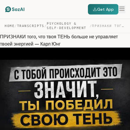
Get App
PSYCHOLOGY &
HOME
/
TRANSCRIPTS
/
/
ПРИЗНАКИ ТОГО, ЧТО ТВОЯ ТЕНЬ БОЛЬШЕ НЕ УПРАВЛЯЕТ ТВОЕЙ … — TRANSCRIPT
SELF-DEVELOPMENT
ПРИЗНАКИ того, что твоя ТЕНЬ больше не управляет
твоей энергией — Карл Юнг