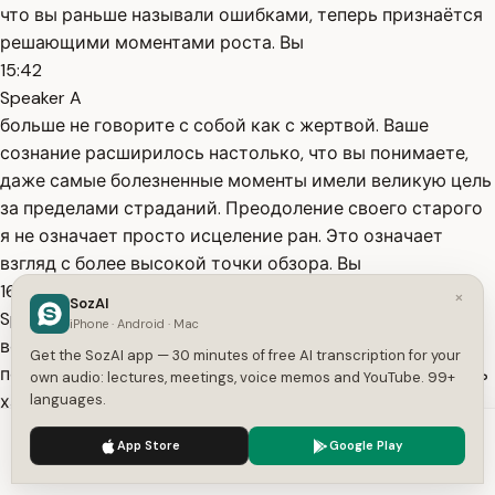
что вы раньше называли ошибками, теперь признаётся
решающими моментами роста. Вы
15:42
Speaker A
больше не говорите с собой как с жертвой. Ваше
сознание расширилось настолько, что вы понимаете,
даже самые болезненные моменты имели великую цель
за пределами страданий. Преодоление своего старого
я не означает просто исцеление ран. Это означает
взгляд с более высокой точки обзора. Вы
16:00
×
SozAI
Speaker A
iPhone · Android · Mac
возвысились внутренне. И это внутреннее возвышение
Get the SozAI app — 30 minutes of free AI transcription for your
позволяет вам воспринимать то, что когда-то казалось
own audio: lectures, meetings, voice memos and YouTube. 99+
хаосом, как скрытый порядок, как безмолвные учения,
languages.
как закодированные сообщения, ожидающие
We use cookies to enhance your experience.
Privacy Policy
App Store
Google Play
понимания. Даже ваши отношения со временем
Accept
Settings
начинают меняться. Вы больше не живёте в состоянии