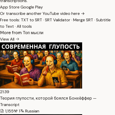
transcriptions.
App Store
Google Play
Or transcribe another YouTube video here →
Free tools:
TXT to SRT
·
SRT Validator
·
Merge SRT
·
Subtitle
to Text
·
All tools
More from Топ мысли
View All
21:39
Теория глупости, которой боялся Бонхёффер —
Transcript
1,155
1
Russian