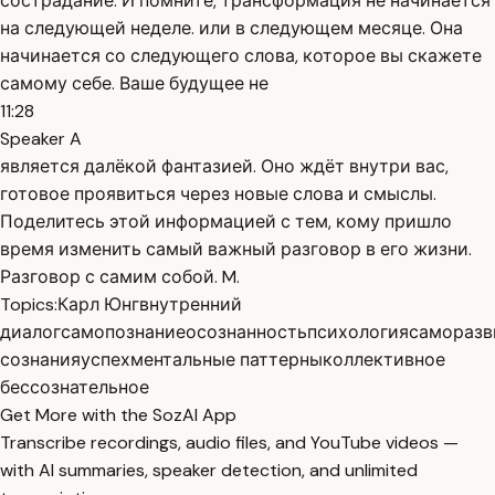
сострадание. И помните, трансформация не начинается
на следующей неделе. или в следующем месяце. Она
начинается со следующего слова, которое вы скажете
самому себе. Ваше будущее не
11:28
Speaker A
является далёкой фантазией. Оно ждёт внутри вас,
готовое проявиться через новые слова и смыслы.
Поделитесь этой информацией с тем, кому пришло
время изменить самый важный разговор в его жизни.
Разговор с самим собой. M.
Topics:
Карл Юнг
внутренний
диалог
самопознание
осознанность
психология
саморазв
сознания
успех
ментальные паттерны
коллективное
бессознательное
Get More with the SozAI App
Transcribe recordings, audio files, and YouTube videos —
with AI summaries, speaker detection, and unlimited