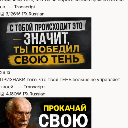
св… — Transcript
3,126
1
Russian
29:13
ПРИЗНАКИ того, что твоя ТЕНЬ больше не управляет
твоей … — Transcript
4,180
1
Russian