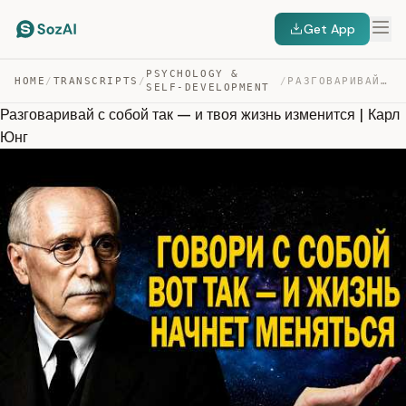
Get App
PSYCHOLOGY &
HOME
/
TRANSCRIPTS
/
/
РАЗГОВАРИВАЙ С СОБОЙ ТАК — И ТВОЯ ЖИЗНЬ ИЗМЕНИТСЯ | КАР… — TRANSCRIPT
SELF-DEVELOPMENT
Разговаривай с собой так — и твоя жизнь изменится | Карл
Юнг