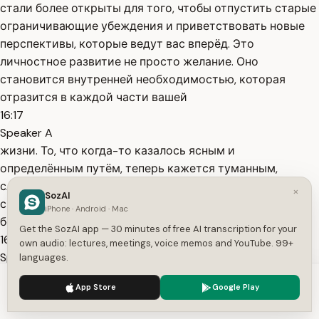
стали более открыты для того, чтобы отпустить старые
ограничивающие убеждения и приветствовать новые
перспективы, которые ведут вас вперёд. Это
личностное развитие не просто желание. Оно
становится внутренней необходимостью, которая
отразится в каждой части вашей
16:17
Speaker A
жизни. То, что когда-то казалось ясным и
определённым путём, теперь кажется туманным,
словно вам нужно открыть новые направления, новые
×
SozAI
способы мышления и действий. Личностный рост
iPhone · Android · Mac
больше не является просто выбором. Это приоритет.
Get the SozAI app — 30 minutes of free AI transcription for your
16:32
own audio: lectures, meetings, voice memos and YouTube. 99+
Speaker A
languages.
Вы готовы отправиться в путешествие, которое
We use cookies to enhance your experience.
Privacy Policy
App Store
Google Play
изменит не только ваш внешний мир, оно изменит ваше
Accept
Settings
внутреннее я такими способами, которые вы ещё не