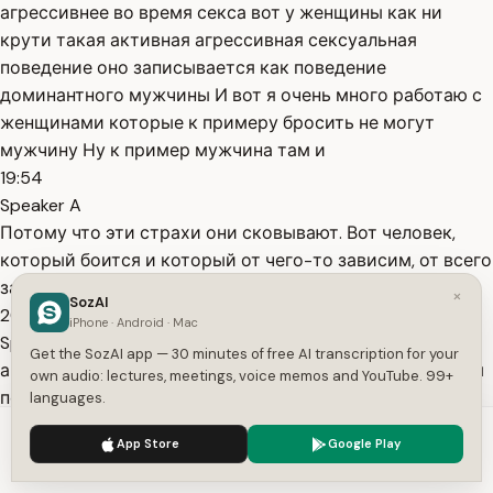
агрессивнее во время секса вот у женщины как ни
крути такая активная агрессивная сексуальная
поведение оно записывается как поведение
доминантного мужчины И вот я очень много работаю с
женщинами которые к примеру бросить не могут
мужчину Ну к пример мужчина там и
19:54
Speaker A
Потому что эти страхи они сковывают. Вот человек,
который боится и который от чего-то зависим, от всего
зависим, он, конечно, считывается как слабак.
×
SozAI
20:12
iPhone · Android · Mac
Speaker A
Get the SozAI app — 30 minutes of free AI transcription for your
а направленности она является более выигрышной чем
own audio: lectures, meetings, voice memos and YouTube. 99+
позиция такого просящего ласкового нежного
languages.
нуждающегося нет хотя у нас в литературе и в
We use cookies to enhance your experience.
Privacy Policy
App Store
Google Play
кинематографе конечно поощряется и воспевается
Accept
Settings
другое поведение нежное ласковое и чувствительное