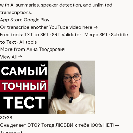
with AI summaries, speaker detection, and unlimited
transcriptions.
App Store
Google Play
Or transcribe another YouTube video here →
Free tools:
TXT to SRT
·
SRT Validator
·
Merge SRT
·
Subtitle
to Text
·
All tools
More from Анна Теодорович
View All
30:38
Она делает ЭТО? Тогда ЛЮБВИ к тебе 100% НЕТ! —
Transcript