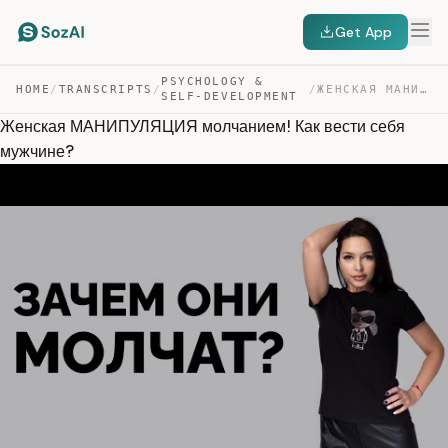
Get App
PSYCHOLOGY &
HOME
/
TRANSCRIPTS
/
/
ЖЕНСКАЯ МАНИПУЛЯЦИЯ МОЛЧАНИЕМ! КАК ВЕСТИ СЕБЯ МУЖЧИНЕ? — TRANSCRIPT
SELF-DEVELOPMENT
Женская МАНИПУЛЯЦИЯ молчанием! Как вести себя
мужчине?