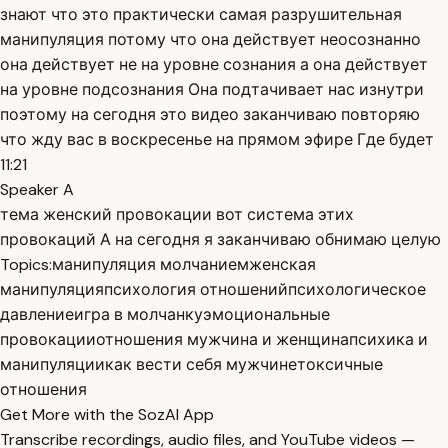
знают что это практически самая разрушительная
манипуляция потому что она действует неосознанно
она действует не на уровне сознания а она действует
на уровне подсознания Она подтачивает нас изнутри
поэтому на сегодня это видео заканчиваю повторяю
что жду вас в воскресенье на прямом эфире Где будет
11:21
Speaker A
тема женский провокации вот система этих
провокаций А на сегодня я заканчиваю обнимаю целую
Topics:
манипуляция молчанием
женская
манипуляция
психология отношений
психологическое
давление
игра в молчанку
эмоциональные
провокации
отношения мужчина и женщина
психика и
манипуляции
как вести себя мужчине
токсичные
отношения
Get More with the SozAI App
Transcribe recordings, audio files, and YouTube videos —