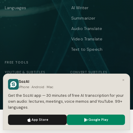
Languages
AI Writer
Summarizer
Audio Translate
Video Translate
Text to Speech
FREE TOOLS
YOUTUBE & SUBTITLES
CONVERT SUBTITLES
×
SozAI
YouTube Transcript
Subtitle Converter
iPhone · Android · Mac
Subtitle Generator
VTT ↔ SRT
Get the SozAI app — 30 minutes of free AI transcription for your
own audio: lectures, meetings, voice memos and YouTube. 99+
SRT Generator
SRT to VTT
languages.
SRT Validator
SBV to SRT
We use cookies to enhance your experience.
Privacy Policy
App Store
Google Play
Time Shift
ASS to SRT
Accept
Settings