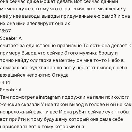
она сейчас даже может делать Вот сейчас данный
момент хуже потому что стратегическое мышление у
неё у неё выводы выводы придуманные ею самой и она
их она ими апеллирует она их
13:57
Speaker A
считает за единственно правильно То есть она делает к
примеру Вывод что сейчас Этого мужика брошу и
точно найду олигарха на Bentley он мне то-то Небо в
алмазах все будет хорошо вот у неё этот вывод с неба
взявшийся непонятно Откуда
14:14
Speaker A
Там посмотрела Instagram подружки на пели психологи
женские сказали У нее такой вывод в голове и он не как
непреложный факт и все И она рубит сейчас сук Чтобы
вот прийти к тому будущему который она сама себе
нарисовала вот к тому который она