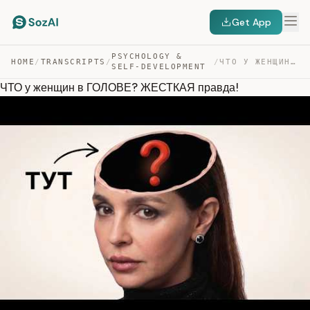
Get App
PSYCHOLOGY &
HOME
/
TRANSCRIPTS
/
/
ЧТО У ЖЕНЩИН В ГОЛОВЕ? ЖЕСТКАЯ ПРАВДА! — TRANSCRIPT
SELF-DEVELOPMENT
ЧТО у женщин в ГОЛОВЕ? ЖЕСТКАЯ правда!