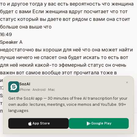
то и другое тогда у вас есть вероятность что женщина
будет с вами Если женщина вдруг посчитает что тот
статус который вы даете вот рядом с вами она стоит
больше она выше что
16:49
Speaker A
недостаточно вы хороши для неё что она может найти
лучше ничего не спасет она будет искать то есть вот
для неё некий какой-то эфемерный статус он очень
важен вот самое вообще этот прочитала тоже в
интернете что для женщины самый лучший
×
SozAI
17:04
iPhone · Android · Mac
Speaker A
Get the SozAI app — 30 minutes of free AI transcription for your
тип мужчины это самоуверенный наглец с деньгами
own audio: lectures, meetings, voice memos and YouTube. 99+
причем Это вот такая связка если самоуверенный
languages.
наглец но без денег это будет просто хам и [ __ ] если
We use cookies to enhance your experience.
Privacy Policy
App Store
Google Play
это человек просто с деньгами Он просто олень там не
Accept
Settings
знаю хомяк его можно