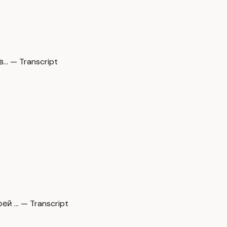
… — Transcript
й … — Transcript