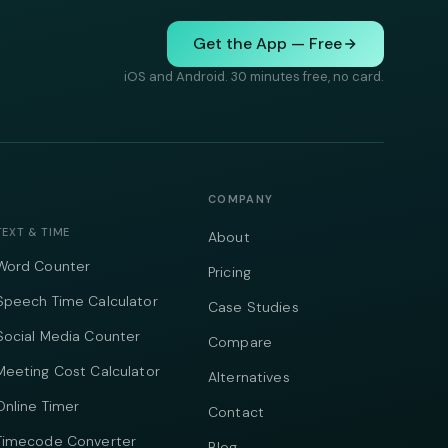
Get the App — Free
iOS and Android. 30 minutes free, no card.
COMPANY
TEXT & TIME
About
Word Counter
Pricing
Speech Time Calculator
Case Studies
Social Media Counter
Compare
Meeting Cost Calculator
Alternatives
Online Timer
Contact
Timecode Converter
Blog