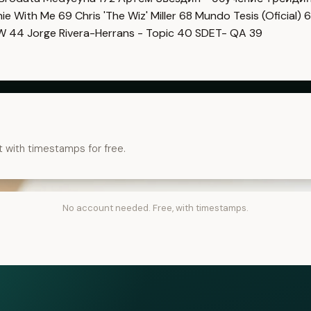
imie With Me
69
Chris 'The Wiz' Miller
68
Mundo Tesis (Oficial)
6
OW
44
Jorge Rivera-Herrans - Topic
40
SDET- QA
39
t with timestamps for free.
No account needed. Free, with timestamps.