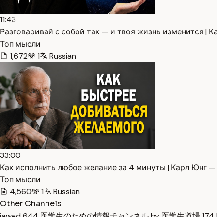
11:43
Разговаривай с собой так — и твоя жизнь изменится | Ка
Топ мысли
1,672
1
Russian
33:00
Как исполнить любое желание за 4 минуты | Карл Юнг — 
Топ мысли
4,560
1
Russian
Other Channels
jawed
644
医学生のための情報チャンネル by 医学生道場
174