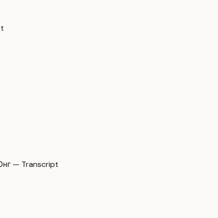
t
г — Transcript