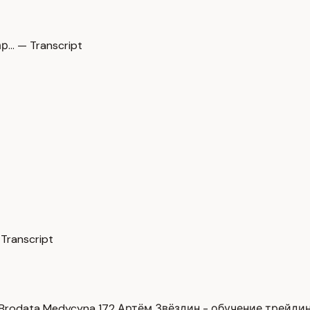
р… — Transcript
Transcript
Brodata Medycyna
172
Артём Звёздин - обучение трейди