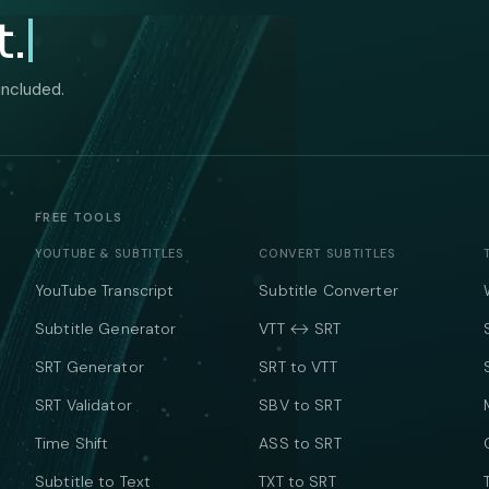
t.
included.
FREE TOOLS
YOUTUBE & SUBTITLES
CONVERT SUBTITLES
YouTube Transcript
Subtitle Converter
Subtitle Generator
VTT ↔ SRT
SRT Generator
SRT to VTT
SRT Validator
SBV to SRT
Time Shift
ASS to SRT
Subtitle to Text
TXT to SRT