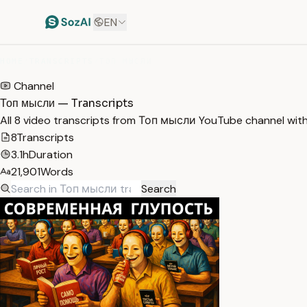
EN
HOME
/
TRANSCRIPTS
/
ТОП МЫСЛИ
Channel
Топ мысли — Transcripts
All 8 video transcripts from Топ мысли YouTube channel wit
8
Transcripts
3.1h
Duration
21,901
Words
Search