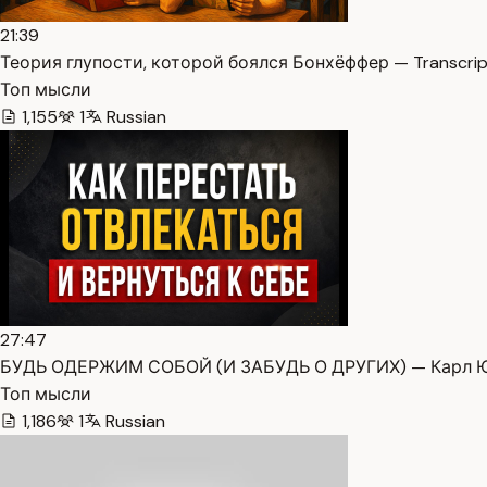
21:39
Теория глупости, которой боялся Бонхёффер — Transcrip
Топ мысли
1,155
1
Russian
27:47
БУДЬ ОДЕРЖИМ СОБОЙ (И ЗАБУДЬ О ДРУГИХ) — Карл Юн
Топ мысли
1,186
1
Russian