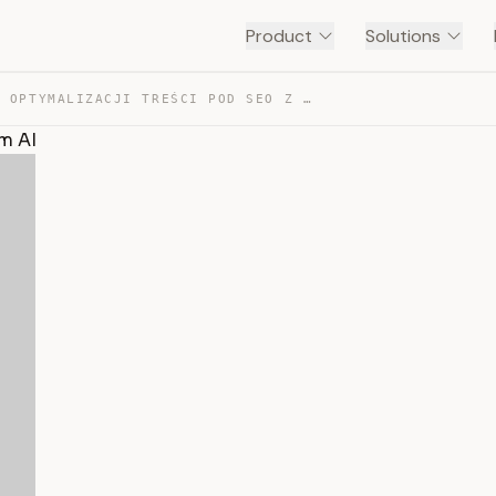
Product
Solutions
WSTĘP DO OPTYMALIZACJI TREŚCI POD SEO Z WYKORZYSTANIEM AI — TRANSCRIPT
m AI