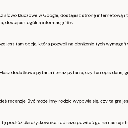
esz słowo kluczowe w Google, dostajesz stronę internetową i ta
ra, dostajesz ogólną informację 16+.
może jest tam opcja, która pozwoli na obniżenie tych wymagań
Masz dodatkowe pytania i teraz pytanie, czy ten opis danej g
akieś recenzje. Być może inny rodzic wypowie się, czy ta gra j
tę podróż dla użytkownika i od razu powitać go na naszej stron