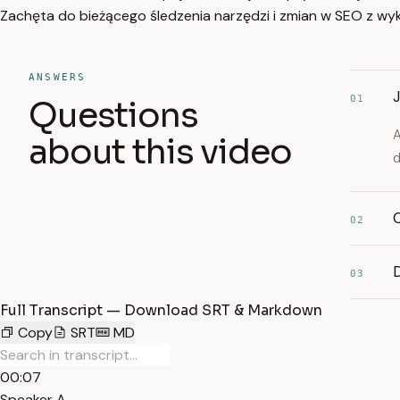
Zachęta do bieżącego śledzenia narzędzi i zmian w SEO z wy
ANSWERS
01
Questions
A
about this video
d
02
03
Full Transcript — Download SRT & Markdown
Copy
SRT
MD
00:07
Speaker A