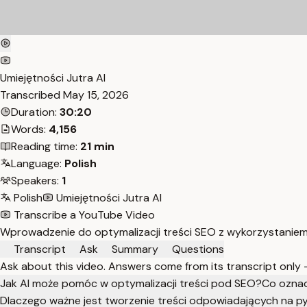
Umiejętności Jutra AI
Transcribed
May 15, 2026
Duration:
30:20
Words:
4,156
Reading time:
21 min
Language:
Polish
Speakers:
1
Polish
Umiejętności Jutra AI
Transcribe a YouTube Video
Wprowadzenie do optymalizacji treści SEO z wykorzystaniem 
Transcript
Ask
Summary
Questions
Ask about this video. Answers come from its transcript only
Jak AI może pomóc w optymalizacji treści pod SEO?
Co oznac
Dlaczego ważne jest tworzenie treści odpowiadających na p