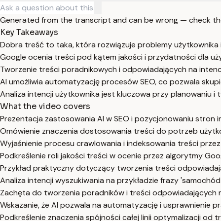
Generated from the transcript and can be wrong — check th
Key Takeaways
Dobra treść to taka, która rozwiązuje problemy użytkownika 
Google ocenia treści pod kątem jakości i przydatności dla u
Tworzenie treści poradnikowych i odpowiadających na inten
AI umożliwia automatyzację procesów SEO, co pozwala skupić
Analiza intencji użytkownika jest kluczowa przy planowaniu i 
What the video covers
Prezentacja zastosowania AI w SEO i pozycjonowaniu stron 
Omówienie znaczenia dostosowania treści do potrzeb użytko
Wyjaśnienie procesu crawlowania i indeksowania treści prze
Podkreślenie roli jakości treści w ocenie przez algorytmy Goo
Przykład praktyczny dotyczący tworzenia treści odpowiadaj
Analiza intencji wyszukiwania na przykładzie frazy 'samochód 
Zachęta do tworzenia poradników i treści odpowiadających n
Wskazanie, że AI pozwala na automatyzację i usprawnienie pr
Podkreślenie znaczenia spójności całej linii optymalizacji od t