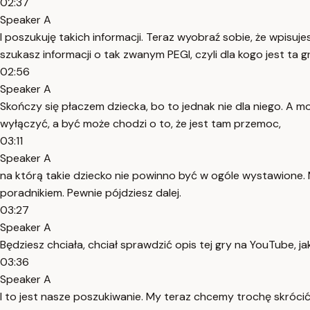
02:37
Speaker A
I poszukuję takich informacji. Teraz wyobraź sobie, że wpisuj
szukasz informacji o tak zwanym PEGI, czyli dla kogo jest ta g
02:56
Speaker A
Skończy się płaczem dziecka, bo to jednak nie dla niego. A 
wyłączyć, a być może chodzi o to, że jest tam przemoc,
03:11
Speaker A
na którą takie dziecko nie powinno być w ogóle wystawione. 
poradnikiem. Pewnie pójdziesz dalej.
03:27
Speaker A
Będziesz chciała, chciał sprawdzić opis tej gry na YouTube, j
03:36
Speaker A
I to jest nasze poszukiwanie. My teraz chcemy trochę skrócić 