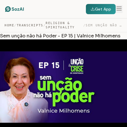
Get App
RELIGION &
HOME
/
TRANSCRIPTS
/
/
SEM UNÇÃO NÃO HÁ PODER – EP 15 | VALNICE MILHOMENS — TRANSCRIPT
SPIRITUALITY
Sem unção não há Poder - EP 15 | Valnice Milhomens