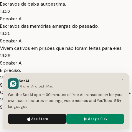
Escravos de baixa autoestima.
13:32
Speaker A
Escravos das memórias amargas do passado.
13:35
Speaker A
Vivem cativos em prisões que não foram feitas para eles.
13:39
Speaker A
É preciso.
13:41
×
SozAI
Speaker A
iPhone · Android · Mac
Chegarmos ao fim deste estudo tendo vencido essas crises.
Get the SozAI app — 30 minutes of free AI transcription for your
13:46
own audio: lectures, meetings, voice memos and YouTube. 99+
Speaker A
languages.
Escravos do "Egito" moderno.
We use cookies to enhance your experience.
Privacy Policy
App Store
Google Play
13:48
Accept
Settings
Speaker A