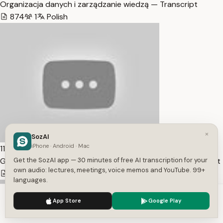
Organizacja danych i zarządzanie wiedzą — Transcript
874
1
Polish
×
SozAI
iPhone · Android · Mac
11:05
Generowanie podcastów i podsumowań wideo — Transcript
Get the SozAI app — 30 minutes of free AI transcription for your
own audio: lectures, meetings, voice memos and YouTube. 99+
811
1
Polish
languages.
We use cookies to enhance your experience.
Privacy Policy
App Store
Google Play
Accept
Settings