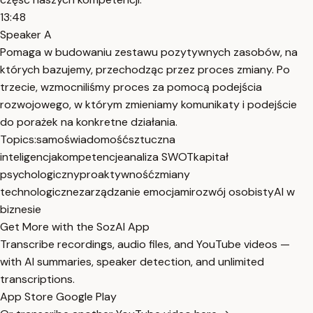
13:48
Speaker A
Pomaga w budowaniu zestawu pozytywnych zasobów, na
których bazujemy, przechodząc przez proces zmiany. Po
trzecie, wzmocniliśmy proces za pomocą podejścia
rozwojowego, w którym zmieniamy komunikaty i podejście
do porażek na konkretne działania.
Topics:
samoświadomość
sztuczna
inteligencja
kompetencje
analiza SWOT
kapitał
psychologiczny
proaktywność
zmiany
technologiczne
zarządzanie emocjami
rozwój osobisty
AI w
biznesie
Get More with the SozAI App
Transcribe recordings, audio files, and YouTube videos —
with AI summaries, speaker detection, and unlimited
transcriptions.
App Store
Google Play