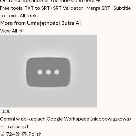
Or transcribe another YouTube video here →
Free tools:
TXT to SRT
·
SRT Validator
·
Merge SRT
·
Subtitle
to Text
·
All tools
More from Umiejętności Jutra AI
View All
13:38
Gemini w aplikacjach Google Workspace (nieobowiązkowa)
— Transcript
724
1
Polish