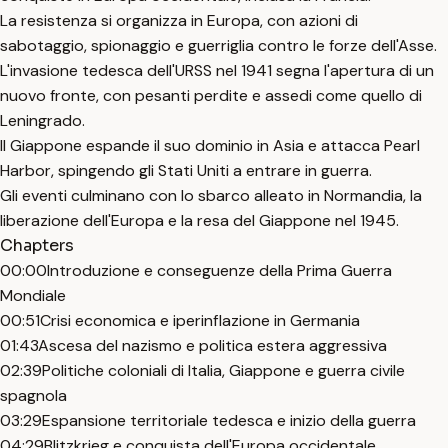
La resistenza si organizza in Europa, con azioni di
sabotaggio, spionaggio e guerriglia contro le forze dell'Asse.
L'invasione tedesca dell'URSS nel 1941 segna l'apertura di un
nuovo fronte, con pesanti perdite e assedi come quello di
Leningrado.
Il Giappone espande il suo dominio in Asia e attacca Pearl
Harbor, spingendo gli Stati Uniti a entrare in guerra.
Gli eventi culminano con lo sbarco alleato in Normandia, la
liberazione dell'Europa e la resa del Giappone nel 1945.
Chapters
00:00
Introduzione e conseguenze della Prima Guerra
Mondiale
00:51
Crisi economica e iperinflazione in Germania
01:43
Ascesa del nazismo e politica estera aggressiva
02:39
Politiche coloniali di Italia, Giappone e guerra civile
spagnola
03:29
Espansione territoriale tedesca e inizio della guerra
04:29
Blitzkrieg e conquista dell'Europa occidentale