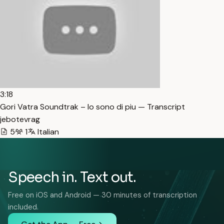
3:18
Gori Vatra Soundtrak – Io sono di piu — Transcript
jebotevrag
5
1
Italian
Speech in. Text out.
Free on iOS and Android — 30 minutes of transcription
included.