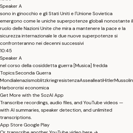
Speaker A
sono in ginocchio e gli Stati Uniti e l'Unione Sovietica
emergono come le uniche superpotenze globali nonostante il
ruolo delle Nazioni Unite che mira a mantenere la pace e la
sicurezza internazionale le due nuove superpotenze si
confronteranno nei decenni successivi
10:45
Speaker A
nel corso della cosiddetta guerra [Musica] fredda
Topics:
Seconda Guerra
Mondiale
nazismo
blitzkrieg
resistenza
Asse
alleati
Hitler
Mussolin
Harbor
crisi economica
Get More with the SozAI App
Transcribe recordings, audio files, and YouTube videos —
with AI summaries, speaker detection, and unlimited
transcriptions.
App Store
Google Play
Or transcribe another YouTube video here →