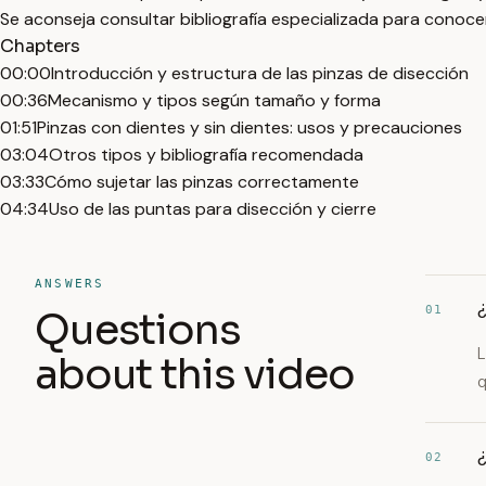
Se aconseja consultar bibliografía especializada para conocer
Chapters
00:00
Introducción y estructura de las pinzas de disección
00:36
Mecanismo y tipos según tamaño y forma
01:51
Pinzas con dientes y sin dientes: usos y precauciones
03:04
Otros tipos y bibliografía recomendada
03:33
Cómo sujetar las pinzas correctamente
04:34
Uso de las puntas para disección y cierre
ANSWERS
¿
01
Questions
L
about this video
q
¿
02