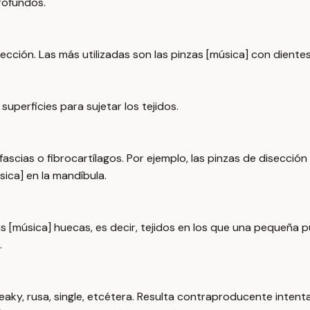
rofundos.
cción. Las más utilizadas son las pinzas [música] con dientes 
superficies para sujetar los tejidos.
ascias o fibrocartílagos. Por ejemplo, las pinzas de disección
ica] en la mandíbula.
[música] huecas, es decir, tejidos en los que una pequeña pu
.
aky, rusa, single, etcétera. Resulta contraproducente intenta