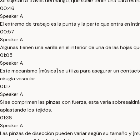
Se sujetan a través del mango, que suele tener una cara estria
00:46
Speaker A
El extremo de trabajo es la punta y la parte que entra en ínti
00:57
Speaker A
Algunas tienen una varilla en el interior de una de las hojas q
01:05
Speaker A
Este mecanismo [música] se utiliza para asegurar un contact
cirugía vascular.
01:17
Speaker A
Si se comprimen las pinzas con fuerza, esta varía sobresaldrá
aplastando los tejidos.
01:36
Speaker A
Las pinzas de disección pueden variar según su tamaño y [mús