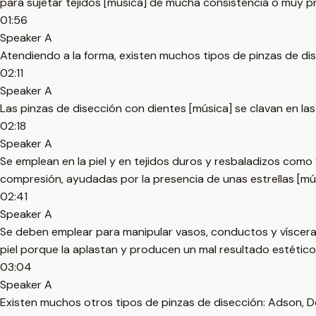
para sujetar tejidos [música] de mucha consistencia o muy p
01:56
Speaker A
Atendiendo a la forma, existen muchos tipos de pinzas de dise
02:11
Speaker A
Las pinzas de disección con dientes [música] se clavan en las 
02:18
Speaker A
Se emplean en la piel y en tejidos duros y resbaladizos como f
compresión, ayudadas por la presencia de unas estrellas [mús
02:41
Speaker A
Se deben emplear para manipular vasos, conductos y vísceras 
piel porque la aplastan y producen un mal resultado estético
03:04
Speaker A
Existen muchos otros tipos de pinzas de disección: Adson, De