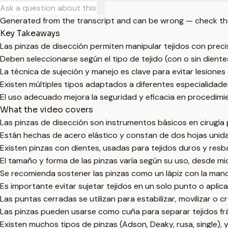
Generated from the transcript and can be wrong — check th
Key Takeaways
Las pinzas de disección permiten manipular tejidos con precis
Deben seleccionarse según el tipo de tejido (con o sin diente
La técnica de sujeción y manejo es clave para evitar lesiones e
Existen múltiples tipos adaptados a diferentes especialidade
El uso adecuado mejora la seguridad y eficacia en procedimie
What the video covers
Las pinzas de disección son instrumentos básicos en cirugía 
Están hechas de acero elástico y constan de dos hojas unida
Existen pinzas con dientes, usadas para tejidos duros y resba
El tamaño y forma de las pinzas varía según su uso, desde mi
Se recomienda sostener las pinzas como un lápiz con la ma
Es importante evitar sujetar tejidos en un solo punto o aplic
Las puntas cerradas se utilizan para estabilizar, movilizar o c
Las pinzas pueden usarse como cuña para separar tejidos frá
Existen muchos tipos de pinzas (Adson, Deaky, rusa, single), 