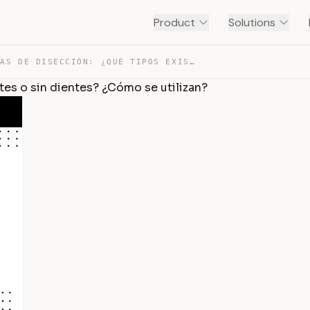
Product
Solutions
LAS PINZAS DE DISECCIÓN: ¿QUÉ TIPOS EXISTEN? ¿CON DIENT… — TRANSCRIPT
tes o sin dientes? ¿Cómo se utilizan?