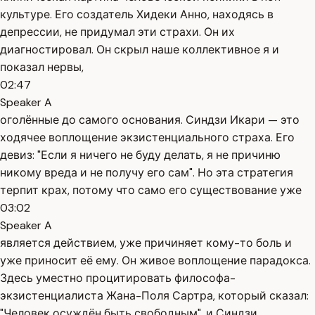
культуре. Его создатель Хидеки Анно, находясь в
депрессии, не придумал эти страхи. Он их
диагностировал. Он скрыл наше коллективное я и
показал нервы,
02:47
Speaker A
оголённые до самого основания. Синдзи Икари — это
ходячее воплощение экзистенциального страха. Его
девиз: "Если я ничего не буду делать, я не причиню
никому вреда и не получу его сам". Но эта стратегия
терпит крах, потому что само его существование уже
03:02
Speaker A
является действием, уже причиняет кому-то боль и
уже приносит её ему. Он живое воплощение парадокса.
Здесь уместно процитировать философа-
экзистенциалиста Жана-Поля Сартра, который сказал:
"Человек осуждён быть свободным", и Синдзи