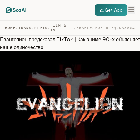
Get App
FILM &
HOME
/
TRANSCRIPTS
/
/
ЕВАНГЕЛИОН ПРЕДСКАЗАЛ TIKTOK | КАК АНИМЕ 90-Х ОБЪЯСНЯЕТ… — TRANSCRIPT
TV
Евангелион предсказал TikTok | Как аниме 90-х объясняет
наше одиночество