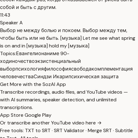
собой и быть с другим.
11:43
Speaker A
Выбор не между болью и покоем. Выбор между тем,
чтобы быть или не быть. [музыка] Let me see what spring
is on and in [музыка] hold my [музыка]
Topics:
Евангелион
аниме 90-
х
одиночество
экзистенциальный
выбор
психология
философия
свобода
комплементация
человечества
Синдзи Икари
психическая защита
Get More with the SozAI App
Transcribe recordings, audio files, and YouTube videos —
with AI summaries, speaker detection, and unlimited
transcriptions.
App Store
Google Play
Or transcribe another YouTube video here →
Free tools:
TXT to SRT
·
SRT Validator
·
Merge SRT
·
Subtitle