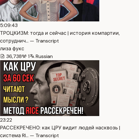
5:09:43
ТРОЦКИЗМ: тогда и сейчас | история компартии,
сотруднич… — Transcript
лиза фукс
36,738
1
Russian
23:22
РАССЕКРЕЧЕНО: как ЦРУ видит людей насквозь |
система RI… — Transcript