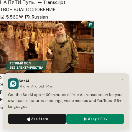
НА ПУТИ Путь… — Transcript
ТВОЕ БЛАГОСЛОВЕНИЕ
5,569
1
Russian
29:53
×
SozAI
Живой дом: тёплый пол без электричества //
iPhone · Android · Mac
FORUMHOUSE — Transcript
Get the SozAI app — 30 minutes of free AI transcription for your
FORUMHOUSE
own audio: lectures, meetings, voice memos and YouTube. 99+
3,283
1
Russian
languages.
We use cookies to enhance your experience.
Privacy Policy
App Store
Google Play
Accept
Settings