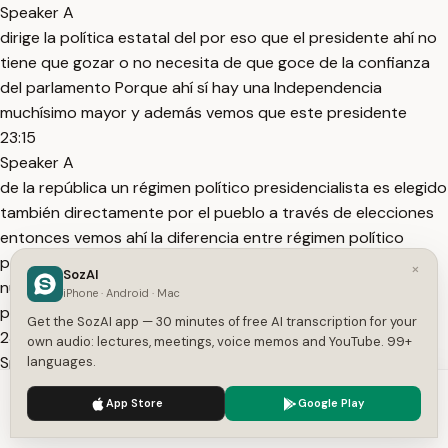
Speaker A
dirige la política estatal del por eso que el presidente ahí no
tiene que gozar o no necesita de que goce de la confianza
del parlamento Porque ahí sí hay una Independencia
muchísimo mayor y además vemos que este presidente
23:15
Speaker A
de la república un régimen político presidencialista es elegido
también directamente por el pueblo a través de elecciones
entonces vemos ahí la diferencia entre régimen político
parlamentarista y presidencialista queda claro que en
×
SozAI
nuestro país es eminentemente un régimen o sistema
iPhone · Android · Mac
político
Get the SozAI app — 30 minutes of free AI transcription for your
23:35
own audio: lectures, meetings, voice memos and YouTube. 99+
Speaker A
languages.
presidencial Pero hay una tercera vertiente que es una
We use cookies to enhance your experience.
Privacy Policy
App Store
Google Play
vertiente podríamos llamarla eclética no o híbrida que es el
Accept
Settings
régimen político semiparlamentarismo el régimen político