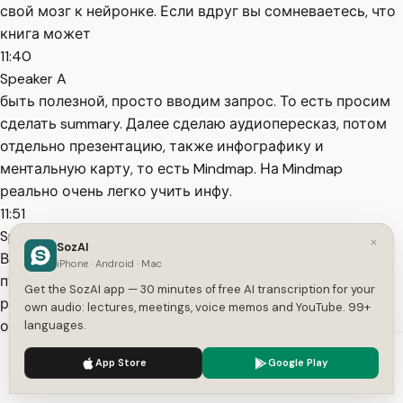
свой мозг к нейронке. Если вдруг вы сомневаетесь, что
книга может
11:40
Speaker A
быть полезной, просто вводим запрос. То есть просим
сделать summary. Далее сделаю аудиопересказ, потом
отдельно презентацию, также инфографику и
ментальную карту, то есть Mindmap. На Mindmap
реально очень легко учить инфу.
11:51
Speaker A
×
SozAI
В итоге делаем запрос, а потом нажимаем на нужные
iPhone · Android · Mac
пункты. И также время, которое мы сэкономили, уже
Get the SozAI app — 30 minutes of free AI transcription for your
реально можно потратить на какую-то сложную
own audio: lectures, meetings, voice memos and YouTube. 99+
объёмную книжку, которая реально даст профит и
languages.
которой нет в нашей базе. Сколько так можно
We use cookies to enhance your experience.
Privacy Policy
App Store
Google Play
сэкономить времени за год либо за
Accept
Settings
12:03