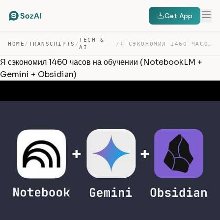
Get App
TECH &
HOME
/
TRANSCRIPTS
/
/
Я СЭКОНОМИЛ 1460 ЧАСОВ НА ОБУЧЕНИИ (NOTEBOOKLM + GEMINI… — TRANSCRIPT
AI
Я сэкономил 1460 часов на обучении (NotebookLM +
Gemini + Obsidian)