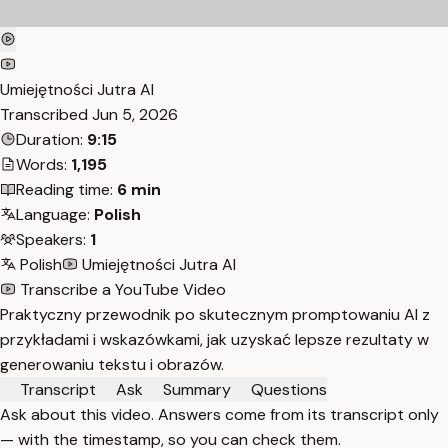
Umiejętności Jutra AI
Transcribed
Jun 5, 2026
Duration:
9:15
Words:
1,195
Reading time:
6 min
Language:
Polish
Speakers:
1
Polish
Umiejętności Jutra AI
Transcribe a YouTube Video
Praktyczny przewodnik po skutecznym promptowaniu AI z
przykładami i wskazówkami, jak uzyskać lepsze rezultaty w
generowaniu tekstu i obrazów.
Transcript
Ask
Summary
Questions
Ask about this video. Answers come from its transcript only
— with the timestamp, so you can check them.