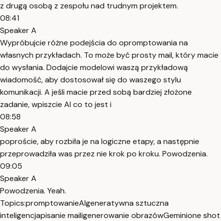
z drugą osobą z zespołu nad trudnym projektem.
08:41
Speaker A
Wypróbujcie różne podejścia do opromptowania na
własnych przykładach. To może być prosty mail, który macie
do wysłania. Dodajcie modelowi waszą przykładową
wiadomość, aby dostosował się do waszego stylu
komunikacji. A jeśli macie przed sobą bardziej złożone
zadanie, wpiszcie AI co to jest i
08:58
Speaker A
poproście, aby rozbiła je na logiczne etapy, a następnie
przeprowadziła was przez nie krok po kroku. Powodzenia.
09:05
Speaker A
Powodzenia. Yeah.
Topics:
promptowanie
AI
generatywna sztuczna
inteligencja
pisanie maili
generowanie obrazów
Gemini
one shot