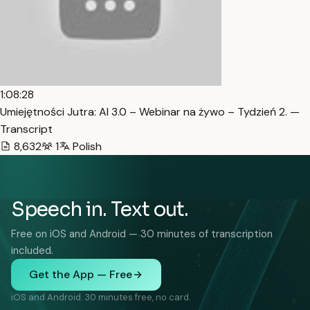
1:08:28
Umiejętności Jutra: AI 3.0 – Webinar na żywo – Tydzień 2. —
Transcript
8,632
1
Polish
Speech in. Text out.
Free on iOS and Android — 30 minutes of transcription
included.
Get the App — Free
iOS and Android. 30 minutes free, no card.