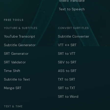
Video Translate
Text to Speech
FREE TOOLS
YOUTUBE & SUBTITLES
CONVERT SUBTITLES
YouTube Transcript
Subtitle Converter
Subtitle Generator
VTT ↔ SRT
SRT Generator
SRT to VTT
SRT Validator
SBV to SRT
Time Shift
ASS to SRT
Subtitle to Text
TXT to SRT
Merge SRT
SRT to TXT
SRT to Word
TEXT & TIME