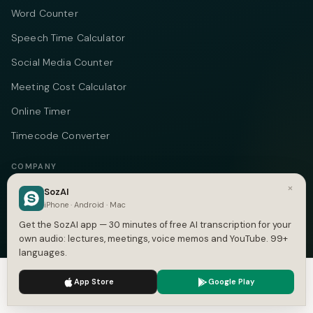
Word Counter
Speech Time Calculator
Social Media Counter
Meeting Cost Calculator
Online Timer
Timecode Converter
COMPANY
×
SozAI
About
iPhone · Android · Mac
Pricing
Get the SozAI app — 30 minutes of free AI transcription for your
own audio: lectures, meetings, voice memos and YouTube. 99+
Case Studies
languages.
Compare
We use cookies to enhance your experience.
Privacy Policy
App Store
Google Play
Alternatives
Accept
Settings