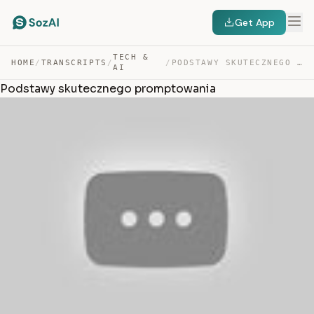
Get App
TECH &
HOME
/
TRANSCRIPTS
/
/
PODSTAWY SKUTECZNEGO PROMPTOWANIA — TRANSCRIPT
AI
Podstawy skutecznego promptowania