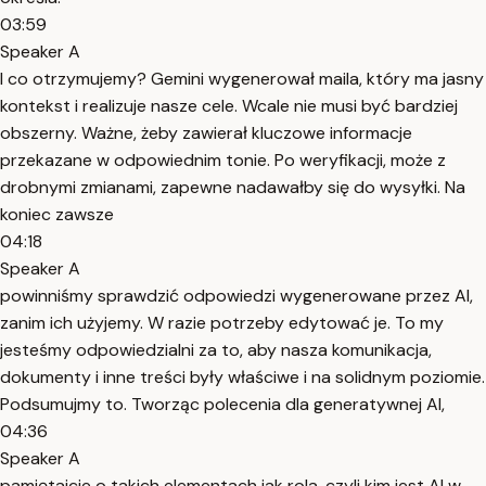
03:59
Speaker A
I co otrzymujemy? Gemini wygenerował maila, który ma jasny
kontekst i realizuje nasze cele. Wcale nie musi być bardziej
obszerny. Ważne, żeby zawierał kluczowe informacje
przekazane w odpowiednim tonie. Po weryfikacji, może z
drobnymi zmianami, zapewne nadawałby się do wysyłki. Na
koniec zawsze
04:18
Speaker A
powinniśmy sprawdzić odpowiedzi wygenerowane przez AI,
zanim ich użyjemy. W razie potrzeby edytować je. To my
jesteśmy odpowiedzialni za to, aby nasza komunikacja,
dokumenty i inne treści były właściwe i na solidnym poziomie.
Podsumujmy to. Tworząc polecenia dla generatywnej AI,
04:36
Speaker A
pamiętajcie o takich elementach jak rola, czyli kim jest AI w