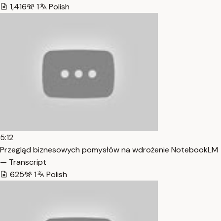
1,416
1
Polish
5:12
Przegląd biznesowych pomysłów na wdrożenie NotebookLM
— Transcript
625
1
Polish