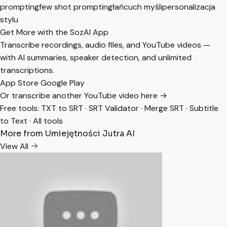
prompting
few shot prompting
łańcuch myśli
personalizacja
stylu
Get More with the SozAI App
Transcribe recordings, audio files, and YouTube videos —
with AI summaries, speaker detection, and unlimited
transcriptions.
App Store
Google Play
Or transcribe another YouTube video here →
Free tools:
TXT to SRT
·
SRT Validator
·
Merge SRT
·
Subtitle
to Text
·
All tools
More from Umiejętności Jutra AI
View All