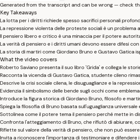
Generated from the transcript and can be wrong — check th
Key Takeaways
La lotta per i diritti richiede spesso sacrifici personali profond
La repressione violenta delle proteste sociali è un problema a
Il pensiero libero e critico è una minaccia per il potere autorita
La verità di pensiero e i diritti umani devono essere difesi co
La storia di martiri come Giordano Bruno e Gustavo Gatica isp
What the video covers
Roberto Saviano presenta il suo libro 'Grida' e collega le storie 
Racconta la vicenda di Gustavo Gatica, studente cileno rimasto
Descrive la crisi sociale cilena, le disuguaglianze e la repressi
Evidenzia il simbolismo delle bende sugli occhi come emblema de
Introduce la figura storica di Giordano Bruno, filosofo e martir
Spiega la filosofia di Bruno basata sull'uguaglianza universale 
Sottolinea come il potere tema il pensiero perché mette in dis
Confronta l'atteggiamento di Bruno, che rifiutò di abiurare, con
Riflette sul valore della verità di pensiero, che non può esser
Invita a riconoscere l'importanza di testimoniare e difendere 