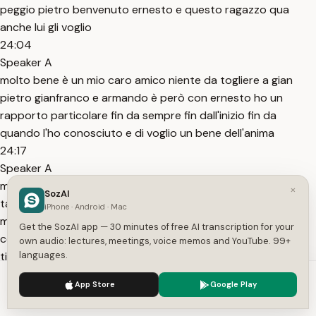
peggio pietro benvenuto ernesto e questo ragazzo qua
anche lui gli voglio
24:04
Speaker A
molto bene è un mio caro amico niente da togliere a gian
pietro gianfranco e armando è però con ernesto ho un
rapporto particolare fin da sempre fin dall'inizio fin da
quando l'ho conosciuto e di voglio un bene dell'anima
24:17
Speaker A
ma proprio un bene ma ok questo ragazzo stava tanto
×
SozAI
tanto tanto tanto tanto male per la sua rottura ma tanto
iPhone · Android · Mac
male e quindi qualcuno ha pensato giustamente di
Get the SozAI app — 30 minutes of free AI transcription for your
consolarlo a lui non interessava minimamente nessun'altra
own audio: lectures, meetings, voice memos and YouTube. 99+
tipa infatti all'inizio era cioè ok non ne aveva
languages.
24:34
We use cookies to enhance your experience.
Privacy Policy
App Store
Google Play
Speaker A
Accept
Settings
interesse verso i confronti di questa sarà niente sarà però