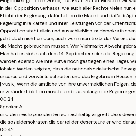
Möglichkeit geboten wurde, das Erste zu tun. Mussten wir was 
in der Opposition verhasst, wie auch aller Rechte vielen nun 
Pflicht der Regierung, dafür haben die Macht und dafür trägt
Regierung ihre Zarten und ihrer Leistungen vor der Öffentlic
Opposition steht allein und ausschließlich im demokratisch
geht doch nicht an dem, auch wenn man trotz der Verein, die
die Macht gebrauchen müssen. Wer Viehmarkt Abwehr gebraucht
Man hat es sich nach dem 14. September seien die Regierung in 
werden ebenso wie ihre Kurve hoch gestiegen eines Tages wi
lokalen Wahlen zeigten, dass die nationalsozialistische Bew
unseres und vorwärts schreiten und das Ergebnis in Hessen h
[Musik] Wenn die amtliche von ihre unvermeidlichen Folgen, d
unverändert bleiben musste und das solange die Regierungen
00:24
Speaker A
und den reichspräsidenten so nachhaltig angreift dass diese
die sozialdemokraten die partei der deserteure er wird darau
00:42