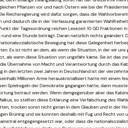
gleichen Pflanzen vor und nach Ostern wie bei der Präsidente
e Reichsregierung wird dafür sorgen, dass die Wahlvorbereit
nd dadurch die in der Verfassung garantierten Wahlfreiheit 
unkt der Tagesordnung reichen Lesezeit 10 GD Fraktionen tr
rund eine Stunde beträgt. Daran natürlich nichts geändert. D
ie nationalsozialistische Bewegung hat diese Gelegenheit her
ten. Es ist nicht an dem, als wenn die Situation, in der wir u
ibt, als wenn diese Situation von ungefähr käme. Sie ist das z
 die Übernahme von Macht und Verantwortung durch das Kabin
 in den letzten zwei Jahren in Deutschland ist der vierzehnt
einhalb Millionen Arme herauskristallisiert hatte mit einem fe
esen Spielregeln der Demokratie gegangen hätte, dann musste
tung betraut werden. Wenn demgegenüber aber das Kabinett 
alkus, so stellten diese Erklärung eine Verfälschung des Wahl
ten, trocken sonst nicht getan in dem Glauben und in der Hof
gegen Brüning und sie konnten deshalb mit Fug und Recht von
metral entgegengesetzt war, oder dass die nationalsozialisti