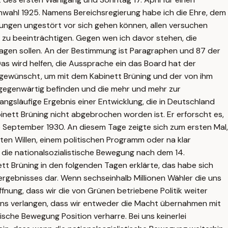
nwahl 1925. Namens Bereichsregierung habe ich die Ehre, dem
ungen ungestört vor sich gehen können, allen versuchen
zu beeinträchtigen. Gegen wen ich davor stehen, die
agen sollen. An der Bestimmung ist Paragraphen und 87 der
as wird helfen, die Aussprache ein das Board hat der
beigewünscht, um mit dem Kabinett Brüning und der von ihm
ns gegenwärtig befinden und die mehr und mehr zur
wangsläufige Ergebnis einer Entwicklung, die in Deutschland
ett Brüning nicht abgebrochen worden ist. Er erforscht es,
e September 1930. An diesem Tage zeigte sich zum ersten Mal,
sten Willen, einem politischen Programm oder na klar
 die nationalsozialistische Bewegung nach dem 14.
Brüning in den folgenden Tagen erklärte, das habe sich
ergebnisses dar. Wenn sechseinhalb Millionen Wähler die uns
fnung, dass wir die von Grünen betriebene Politik weiter
 uns verlangen, dass wir entweder die Macht übernahmen mit
sche Bewegung Position verharre. Bei uns keinerlei