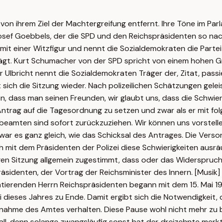
r von ihrem Ziel der Machtergreifung entfernt. Ihre Töne im Pa
ef Goebbels, der die SPD und den Reichspräsidenten so nach
it einer Witzfigur und nennt die Sozialdemokraten die Partei
rägt. Kurt Schumacher von der SPD spricht von einem hohen G
bricht nennt die Sozialdemokraten Träger der, Zitat, passier
sich die Sitzung wieder. Nach polizeilichen Schätzungen gelei
en, dass man seinen Freunden, wir glaubt uns, dass die Schwie
trag auf die Tagesordnung zu setzen und zwar als er mit fo
amten sind sofort zurückzuziehen. Wir können uns vorstelle
war es ganz gleich, wie das Schicksal des Antrages. Die Versor
h mit dem Präsidenten der Polizei diese Schwierigkeiten ausr
igen Sitzung allgemein zugestimmt, dass oder das Widerspruch
äsidenten, der Vortrag der Reichsminister des Innern. [Musi
mtierenden Herrn Reichspräsidenten begann mit dem 15. Mai 
 dieses Jahres zu Ende. Damit ergibt sich die Notwendigkeit, 
nahme des Amtes verhalten. Diese Pause wohl nicht mehr zu b
all, denn solange zwangsläufig sonst hat der dreizehnte merkt