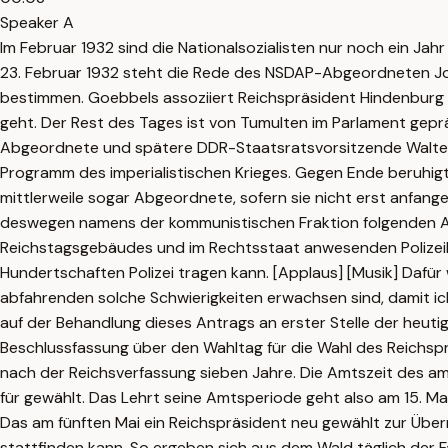
Speaker A
Im Februar 1932 sind die Nationalsozialisten nur noch ein Jah
23. Februar 1932 steht die Rede des NSDAP-Abgeordneten Jos
bestimmen. Goebbels assoziiert Reichspräsident Hindenburg m
geht. Der Rest des Tages ist von Tumulten im Parlament gep
Abgeordnete und spätere DDR-Staatsratsvorsitzende Walter Ul
Programm des imperialistischen Krieges. Gegen Ende beruhigt 
mittlerweile sogar Abgeordnete, sofern sie nicht erst anfang
deswegen namens der kommunistischen Fraktion folgenden An
Reichstagsgebäudes und im Rechtsstaat anwesenden Polizeibe
Hundertschaften Polizei tragen kann. [Applaus] [Musik] Dafür 
abfahrenden solche Schwierigkeiten erwachsen sind, damit ic
auf der Behandlung dieses Antrags an erster Stelle der heut
Beschlussfassung über den Wahltag für die Wahl des Reichspr
nach der Reichsverfassung sieben Jahre. Die Amtszeit des a
für gewählt. Das Lehrt seine Amtsperiode geht also am 15. Mai
Das am fünften Mai ein Reichspräsident neu gewählt zur Über
stattfinden kann. So ergeben sich aus dem Wald täglich der F