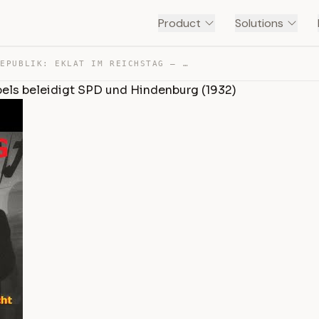
Product
Solutions
ENDE DER REPUBLIK: EKLAT IM REICHSTAG – JOSEPH GOEBBELS… — TRANSCRIPT
els beleidigt SPD und Hindenburg (1932)