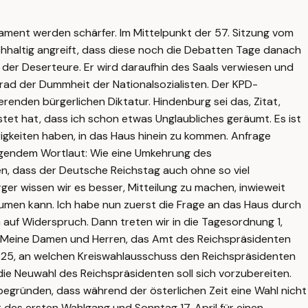
rlament werden schärfer. Im Mittelpunkt der 57. Sitzung vom
haltig angreift, dass diese noch die Debatten Tage danach
 der Deserteure. Er wird daraufhin des Saals verwiesen und
rad der Dummheit der Nationalsozialisten. Der KPD-
enden bürgerlichen Diktatur. Hindenburg sei das, Zitat,
stet hat, dass ich schon etwas Unglaubliches geräumt. Es ist
rigkeiten haben, in das Haus hinein zu kommen. Anfrage
lgendem Wortlaut: Wie eine Umkehrung des
n, dass der Deutsche Reichstag auch ohne so viel
ger wissen wir es besser, Mitteilung zu machen, inwieweit
äumen kann. Ich habe nun zuerst die Frage an das Haus durch
 auf Widerspruch. Dann treten wir in die Tagesordnung 1,
k] Meine Damen und Herren, das Amt des Reichspräsidenten
1925, an welchen Kreiswahlausschuss den Reichspräsidenten
die Neuwahl des Reichspräsidenten soll sich vorzubereiten.
egründen, dass während der österlichen Zeit eine Wahl nicht
 des ersten Wahlgang und Sonntag 17. April für einen