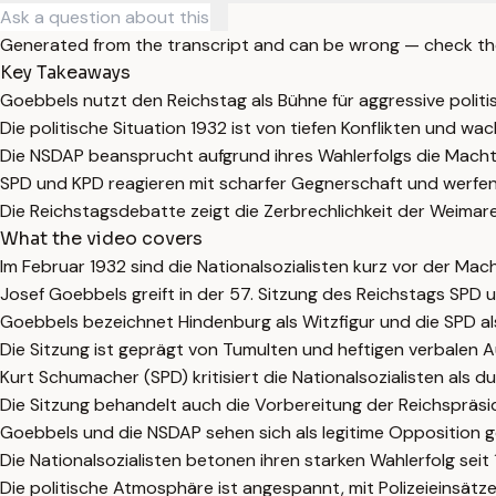
Generated from the transcript and can be wrong — check th
Key Takeaways
Goebbels nutzt den Reichstag als Bühne für aggressive poli
Die politische Situation 1932 ist von tiefen Konflikten und w
Die NSDAP beansprucht aufgrund ihres Wahlerfolgs die Machtü
SPD und KPD reagieren mit scharfer Gegnerschaft und werfen 
Die Reichstagsdebatte zeigt die Zerbrechlichkeit der Weima
What the video covers
Im Februar 1932 sind die Nationalsozialisten kurz vor der Mac
Josef Goebbels greift in der 57. Sitzung des Reichstags SPD
Goebbels bezeichnet Hindenburg als Witzfigur und die SPD al
Die Sitzung ist geprägt von Tumulten und heftigen verbalen
Kurt Schumacher (SPD) kritisiert die Nationalsozialisten als d
Die Sitzung behandelt auch die Vorbereitung der Reichspräsi
Goebbels und die NSDAP sehen sich als legitime Opposition ge
Die Nationalsozialisten betonen ihren starken Wahlerfolg se
Die politische Atmosphäre ist angespannt, mit Polizeieinsät