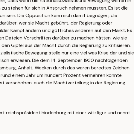
ein, dass wenn die nationalsozialistische Bewegung weiterhin
n zu stehen für sich in Anspruch nehmen mussten. Es ist die
on sein. Die Opposition kann sich damit begnügen, die
 darüber, wer sie Macht gebührt, der Regierung oder
ilder Kampf ändern und göttliches anderen auf den Markt. Es
en Dateien Vorschriften darüber zu machen hätten, wie sie
n Gipfel aus der Macht durch die Regierung zu kritisieren.
alistische Bewegung stelle nur eine viel was Krise dar und sie
erisch erwiesen. Die dem 14. September 1930 nachfolgenden
. Hamburg, Anhalt, Wecken durch das waren beredtes Zeichen
in rund einem Jahr um hundert Prozent vermehren konnte.
lbst verschoben, auch die Machtverteilung in der Regierung
t reichspräsident hindenburg mit einer witzfigur und nennt