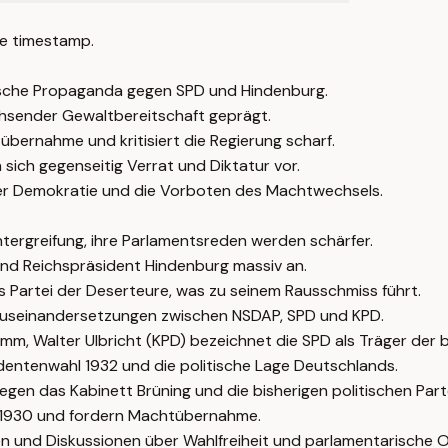
e timestamp.
tische Propaganda gegen SPD und Hindenburg.
achsender Gewaltbereitschaft geprägt.
bernahme und kritisiert die Regierung scharf.
sich gegenseitig Verrat und Diktatur vor.
rer Demokratie und die Vorboten des Machtwechsels.
htergreifung, ihre Parlamentsreden werden schärfer.
 und Reichspräsident Hindenburg massiv an.
s Partei der Deserteure, was zu seinem Rausschmiss führt.
 Auseinandersetzungen zwischen NSDAP, SPD und KPD.
umm, Walter Ulbricht (KPD) bezeichnet die SPD als Träger der b
dentenwahl 1932 und die politische Lage Deutschlands.
gen das Kabinett Brüning und die bisherigen politischen Part
it 1930 und fordern Machtübernahme.
zen und Diskussionen über Wahlfreiheit und parlamentarische 