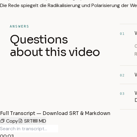
Die Rede spiegelt die Radikalisierung und Polarisierung der 
ANSWERS
01
Questions
G
about this video
R
02
03
Full Transcript — Download SRT & Markdown
Copy
SRT
MD
00:03