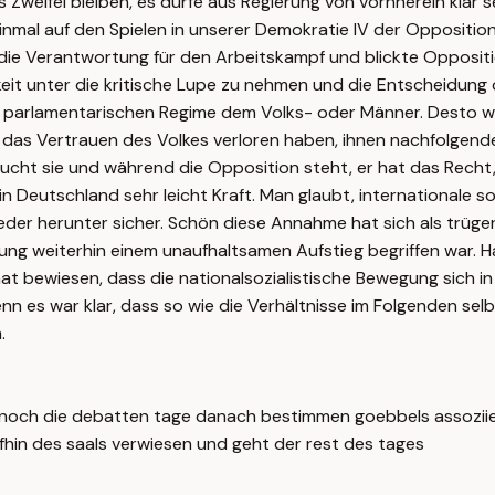
Zweifel bleiben, es dürfe aus Regierung von vornherein klar s
einmal auf den Spielen in unserer Demokratie IV der Oppositio
 die Verantwortung für den Arbeitskampf und blickte Oppositi
hkeit unter die kritische Lupe zu nehmen und die Entscheidung
en parlamentarischen Regime dem Volks- oder Männer. Desto w
 das Vertrauen des Volkes verloren haben, ihnen nachfolgend
 sie und während die Opposition steht, er hat das Recht, de
Deutschland sehr leicht Kraft. Man glaubt, internationale sozi
eder herunter sicher. Schön diese Annahme hat sich als trüg
egung weiterhin einem unaufhaltsamen Aufstieg begriffen war
at bewiesen, dass die nationalsozialistische Bewegung sich 
enn es war klar, dass so wie die Verhältnisse im Folgenden se
.
 noch die debatten tage danach bestimmen goebbels assoziier
fhin des saals verwiesen und geht der rest des tages