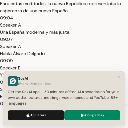
Para estas multitudes, la nueva República representaba la
esperanza de una nueva España.
09:04
Speaker A
Una España moderna y más justa.
09:07
Speaker A
Habla Álvaro Delgado.
09:09
Speaker B
Y allá nos fuimos, ¿no?
×
SozAI
09:10
iPhone · Android · Mac
Speaker B
Get the SozAI app — 30 minutes of free AI transcription for your
Entonces, la, era un día de abril, primaveral.
own audio: lectures, meetings, voice memos and YouTube. 99+
09:14
languages.
Speaker B
We use cookies to enhance your experience.
Privacy Policy
App Store
Google Play
Era un día templado.
Accept
Settings
09:15