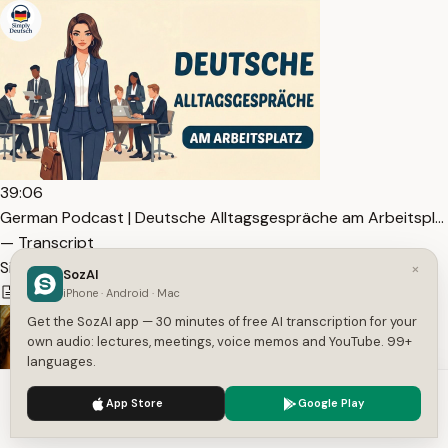
39:06
German Podcast | Deutsche Alltagsgespräche am Arbeitspl…
— Transcript
Simply Deutsch
×
SozAI
5,552
1
German
iPhone · Android · Mac
Get the SozAI app — 30 minutes of free AI transcription for your
own audio: lectures, meetings, voice memos and YouTube. 99+
languages.
We use cookies to enhance your experience.
Privacy Policy
App Store
Google Play
Accept
Settings