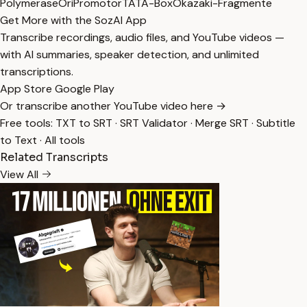
Polymerase
Ori
Promotor
TATA-Box
Okazaki-Fragmente
Get More with the SozAI App
Transcribe recordings, audio files, and YouTube videos —
with AI summaries, speaker detection, and unlimited
transcriptions.
App Store
Google Play
Or transcribe another YouTube video here →
Free tools:
TXT to SRT
·
SRT Validator
·
Merge SRT
·
Subtitle
to Text
·
All tools
Related Transcripts
View All