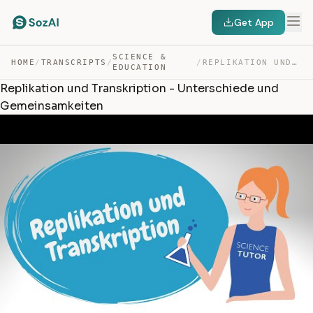
Get App
SCIENCE &
HOME
/
TRANSCRIPTS
/
/
REPLIKATION UND TRANSKRIPTION – UNTERSCHIEDE UND GEMEIN… — TRANSCRIPT
EDUCATION
Replikation und Transkription - Unterschiede und
Gemeinsamkeiten