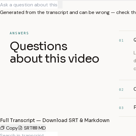
Generated from the transcript and can be wrong — check th
ANSWERS
Q
01
Questions
L
about this video
d
c
02
P
03
Full Transcript — Download SRT & Markdown
Copy
SRT
MD