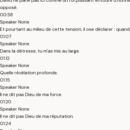
David ne parle pas ici comme un roi puissant entouré d'honneu
opposé.
00:58
Speaker None
Et pourtant au milieu de cette tension, il ose déclarer : quand
01:07
Speaker None
Dans la détresse, tu m'as mis au large.
01:12
Speaker None
Quelle révélation profonde.
01:15
Speaker None
Il ne dit pas Dieu de ma force.
01:20
Speaker None
Il ne dit pas Dieu de ma réputation.
01:24