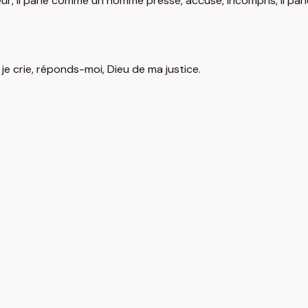
r, il parle comme un homme pressé, accusé, incompris, il parl
 je crie, réponds-moi, Dieu de ma justice.