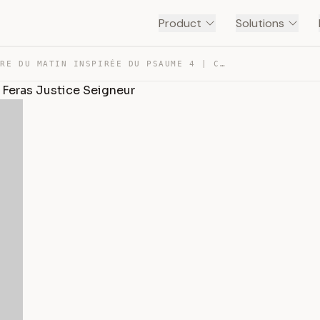
Product
Solutions
PRIÈRE DU MATIN INSPIRÉE DU PSAUME 4 | C’EST TOI QUI ME… — TRANSCRIPT
e Feras Justice Seigneur