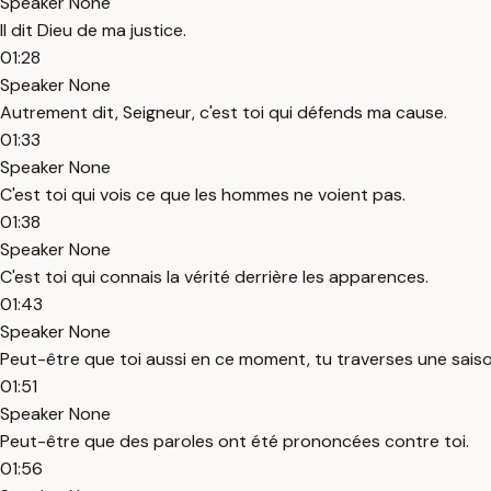
Speaker None
Il dit Dieu de ma justice.
01:28
Speaker None
Autrement dit, Seigneur, c'est toi qui défends ma cause.
01:33
Speaker None
C'est toi qui vois ce que les hommes ne voient pas.
01:38
Speaker None
C'est toi qui connais la vérité derrière les apparences.
01:43
Speaker None
Peut-être que toi aussi en ce moment, tu traverses une saiso
01:51
Speaker None
Peut-être que des paroles ont été prononcées contre toi.
01:56