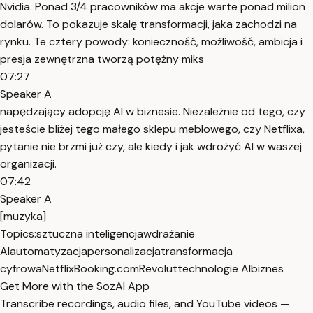
Nvidia. Ponad 3/4 pracowników ma akcje warte ponad milion
dolarów. To pokazuje skalę transformacji, jaka zachodzi na
rynku. Te cztery powody: konieczność, możliwość, ambicja i
presja zewnętrzna tworzą potężny miks
07:27
Speaker A
napędzający adopcję AI w biznesie. Niezależnie od tego, czy
jesteście bliżej tego małego sklepu meblowego, czy Netflixa,
pytanie nie brzmi już czy, ale kiedy i jak wdrożyć AI w waszej
organizacji.
07:42
Speaker A
[muzyka]
Topics:
sztuczna inteligencja
wdrażanie
AI
automatyzacja
personalizacja
transformacja
cyfrowa
Netflix
Booking.com
Revolut
technologie AI
biznes
Get More with the SozAI App
Transcribe recordings, audio files, and YouTube videos —