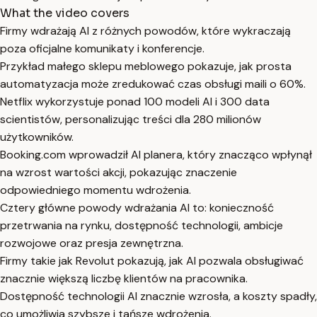
What the video covers
Firmy wdrażają AI z różnych powodów, które wykraczają
poza oficjalne komunikaty i konferencje.
Przykład małego sklepu meblowego pokazuje, jak prosta
automatyzacja może zredukować czas obsługi maili o 60%.
Netflix wykorzystuje ponad 100 modeli AI i 300 data
scientistów, personalizując treści dla 280 milionów
użytkowników.
Booking.com wprowadził AI planera, który znacząco wpłynął
na wzrost wartości akcji, pokazując znaczenie
odpowiedniego momentu wdrożenia.
Cztery główne powody wdrażania AI to: konieczność
przetrwania na rynku, dostępność technologii, ambicje
rozwojowe oraz presja zewnętrzna.
Firmy takie jak Revolut pokazują, jak AI pozwala obsługiwać
znacznie większą liczbę klientów na pracownika.
Dostępność technologii AI znacznie wzrosła, a koszty spadły,
co umożliwia szybsze i tańsze wdrożenia.