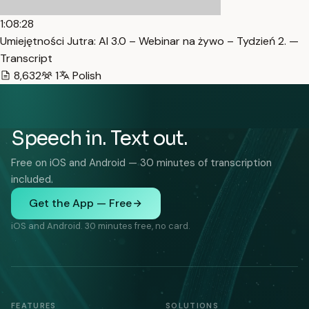
1:08:28
Umiejętności Jutra: AI 3.0 – Webinar na żywo – Tydzień 2. —
Transcript
8,632
1
Polish
Speech in. Text out.
Free on iOS and Android — 30 minutes of transcription
included.
Get the App — Free
iOS and Android. 30 minutes free, no card.
FEATURES
SOLUTIONS