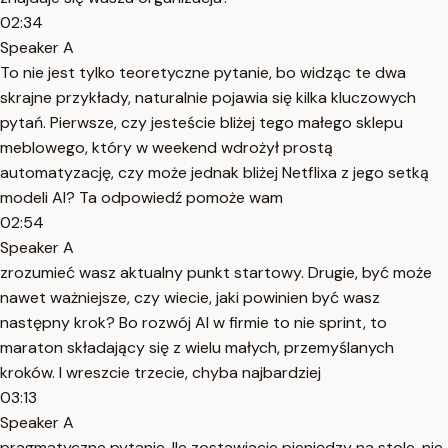
02:34
Speaker A
To nie jest tylko teoretyczne pytanie, bo widząc te dwa
skrajne przykłady, naturalnie pojawia się kilka kluczowych
pytań. Pierwsze, czy jesteście bliżej tego małego sklepu
meblowego, który w weekend wdrożył prostą
automatyzację, czy może jednak bliżej Netflixa z jego setką
modeli AI? Ta odpowiedź pomoże wam
02:54
Speaker A
zrozumieć wasz aktualny punkt startowy. Drugie, być może
nawet ważniejsze, czy wiecie, jaki powinien być wasz
następny krok? Bo rozwój AI w firmie to nie sprint, to
maraton składający się z wielu małych, przemyślanych
kroków. I wreszcie trzecie, chyba najbardziej
03:13
Speaker A
pragmatyczne pytanie. Ile zostawiacie pieniędzy na stole, nie