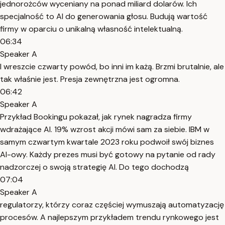
jednorożców wyceniany na ponad miliard dolarów. Ich
specjalność to AI do generowania głosu. Budują wartość
firmy w oparciu o unikalną własność intelektualną.
06:34
Speaker A
I wreszcie czwarty powód, bo inni im każą. Brzmi brutalnie, ale
tak właśnie jest. Presja zewnętrzna jest ogromna.
06:42
Speaker A
Przykład Bookingu pokazał, jak rynek nagradza firmy
wdrażające AI. 19% wzrost akcji mówi sam za siebie. IBM w
samym czwartym kwartale 2023 roku podwoił swój biznes
AI-owy. Każdy prezes musi być gotowy na pytanie od rady
nadzorczej o swoją strategię AI. Do tego dochodzą
07:04
Speaker A
regulatorzy, którzy coraz częściej wymuszają automatyzację
procesów. A najlepszym przykładem trendu rynkowego jest