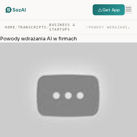
Get App
BUSINESS &
HOME
/
TRANSCRIPTS
/
/
POWODY WDRAŻANIA AI W FIRMACH — TRANSCRIPT
STARTUPS
Powody wdrażania AI w firmach