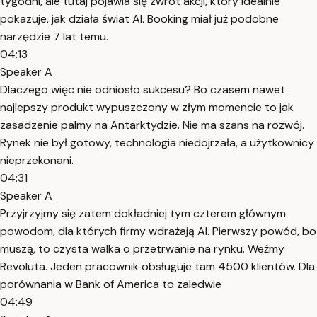
tygodni, ale tutaj pojawia się zwrot akcji, który idealnie
pokazuje, jak działa świat AI. Booking miał już podobne
narzędzie 7 lat temu.
04:13
Speaker A
Dlaczego więc nie odniosło sukcesu? Bo czasem nawet
najlepszy produkt wypuszczony w złym momencie to jak
zasadzenie palmy na Antarktydzie. Nie ma szans na rozwój.
Rynek nie był gotowy, technologia niedojrzała, a użytkownicy
nieprzekonani.
04:31
Speaker A
Przyjrzyjmy się zatem dokładniej tym czterem głównym
powodom, dla których firmy wdrażają AI. Pierwszy powód, bo
muszą, to czysta walka o przetrwanie na rynku. Weźmy
Revoluta. Jeden pracownik obsługuje tam 4500 klientów. Dla
porównania w Bank of America to zaledwie
04:49