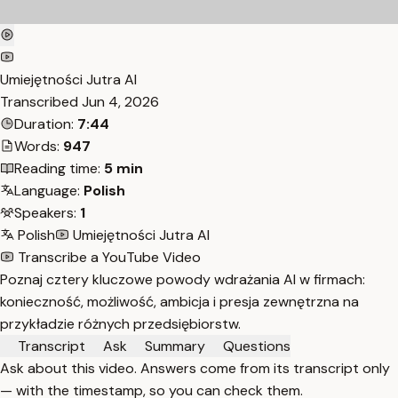
Umiejętności Jutra AI
Transcribed
Jun 4, 2026
Duration:
7:44
Words:
947
Reading time:
5 min
Language:
Polish
Speakers:
1
Polish
Umiejętności Jutra AI
Transcribe a YouTube Video
Poznaj cztery kluczowe powody wdrażania AI w firmach:
konieczność, możliwość, ambicja i presja zewnętrzna na
przykładzie różnych przedsiębiorstw.
Transcript
Ask
Summary
Questions
Ask about this video. Answers come from its transcript only
— with the timestamp, so you can check them.