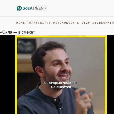
EN
HOME
/
TRANSCRIPTS
/
PSYCHOLOGY & SELF-DEVELOPME
«Сила — в смехе»