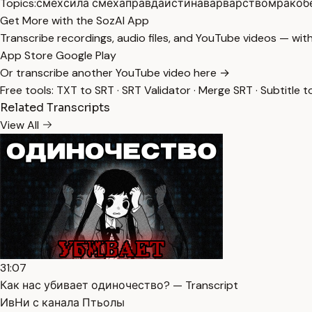
Topics:
смех
сила смеха
правда
истина
варварство
мракоб
Get More with the SozAI App
Transcribe recordings, audio files, and YouTube videos — with
App Store
Google Play
Or transcribe another YouTube video here →
Free tools:
TXT to SRT
·
SRT Validator
·
Merge SRT
·
Subtitle t
Related Transcripts
View All
31:07
Как нас убивает одиночество? — Transcript
ИвНи с канала Птьолы