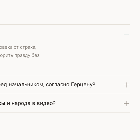
века от страха,
ворить правду без
ред начальником, согласно Герцену?
ры и народа в видео?