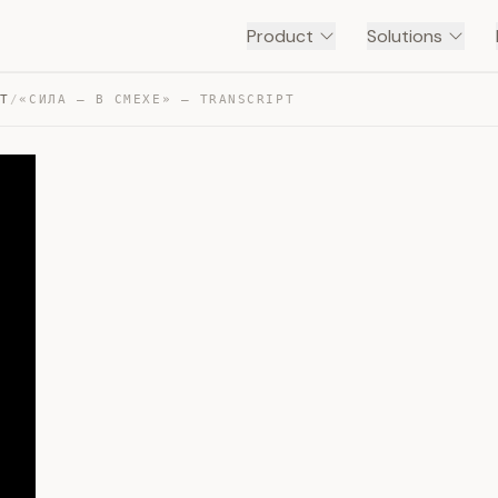
Product
Solutions
NT
/
«СИЛА — В СМЕХЕ» — TRANSCRIPT