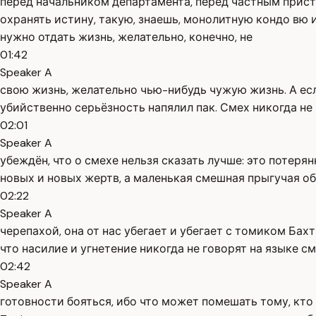
перед начальником департамента, перед частным прист
охранять истину, такую, знаешь, монолитную кондо вю 
нужно отдать жизнь, желательно, конечно, не
01:42
Speaker A
свою жизнь, желательно чью-нибудь чужую жизнь. А ес
убийственно серьёзность напялил пак. Смех никогда не
02:01
Speaker A
убеждён, что о смехе нельзя сказать лучше: это потеря
новых и новых жертв, а маленькая смешная прыгучая обе
02:22
Speaker A
черепахой, она от нас убегает и убегает с томиком Бах
что насилие и угнетение никогда не говорят на языке с
02:42
Speaker A
готовности бояться, ибо что может помешать тому, кто