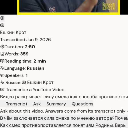
Ёшкин Крот
Transcribed
Jun 9, 2026
Duration:
2:50
Words:
359
Reading time:
2 min
Language:
Russian
Speakers:
1
Russian
Ёшкин Крот
Transcribe a YouTube Video
Видео раскрывает силу смеха как способа противостоят
Transcript
Ask
Summary
Questions
Ask about this video. Answers come from its transcript only
В чём заключается сила смеха по мнению автора?
Почем
Как смех противопоставляется понятиям Родины, Веры 