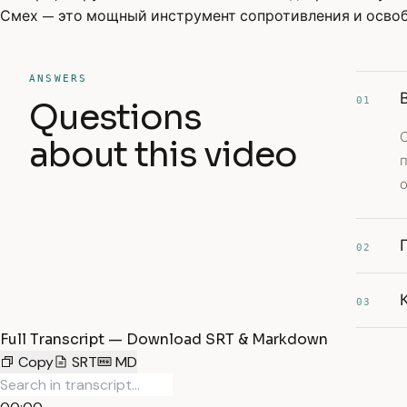
Смех — это мощный инструмент сопротивления и освоб
ANSWERS
01
Questions
С
about this video
п
02
03
Full Transcript — Download SRT & Markdown
Copy
SRT
MD