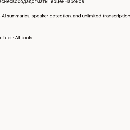
есие
свобода
догматы
Герцен
Набоков
 AI summaries, speaker detection, and unlimited transcription
o Text
·
All tools