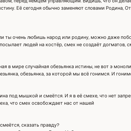
авом, перед немцем управляющим. Видишь, что он дела
истину. Её сегодня обычно заменяют словами Родина, От
ли ты очень любишь народ или родину, можно даже побо
 посылает людей на костёр, смех не создаёт догматов, 
нная в мире случайная обезьянка истины, не вот э монол
зьянка, обезьянка, за которой мы всё гонимся. И гонимс
тина под мышкой и смеётся. И я в её смехе, что нет зап
меха, что смех освобождает нас от нашей
 смеётся, сказать правду?