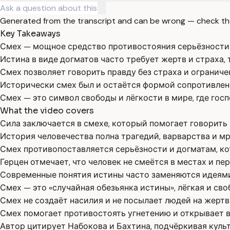
Generated from the transcript and can be wrong — check th
Key Takeaways
Смех — мощное средство противостояния серьёзности 
Истина в виде догматов часто требует жертв и страха, 
Смех позволяет говорить правду без страха и ограниче
Исторически смех был и остаётся формой сопротивлен
Смех — это символ свободы и лёгкости в мире, где гос
What the video covers
Сила заключается в смехе, который помогает говорить 
История человечества полна трагедий, варварства и мр
Смех противопоставляется серьёзности и догматам, ко
Герцен отмечает, что человек не смеётся в местах и п
Современные понятия истины часто заменяются идеями 
Смех — это «случайная обезьянка истины», лёгкая и сво
Смех не создаёт насилия и не посылает людей на жертв
Смех помогает противостоять угнетению и открывает в
Автор цитирует Набокова и Бахтина, подчёркивая культ