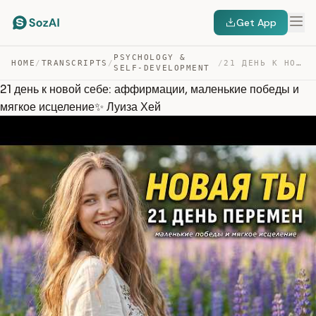
Get App
PSYCHOLOGY &
HOME
/
TRANSCRIPTS
/
/
21 ДЕНЬ К НОВОЙ СЕБЕ: АФФИРМАЦИИ, МАЛЕНЬКИЕ ПОБЕДЫ И МЯ… — TRANSCRIPT
SELF-DEVELOPMENT
21 день к новой себе: аффирмации, маленькие победы и
мягкое исцеление✨ Луиза Хей