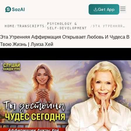
Get App
PSYCHOLOGY &
HOME
/
TRANSCRIPTS
/
/
ЭТА УТРЕННЯЯ АФФИРМАЦИЯ ОТКРЫВАЕТ ЛЮБОВЬ И ЧУДЕСА В ТВО… — TRANSCRIPT
SELF-DEVELOPMENT
Эта Утренняя Аффирмация Открывает Любовь И Чудеса В
Твою Жизнь | Луиза Хей