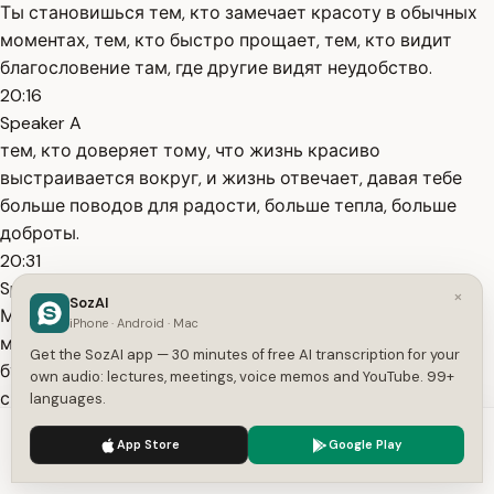
Ты становишься тем, кто замечает красоту в обычных
моментах, тем, кто быстро прощает, тем, кто видит
благословение там, где другие видят неудобство.
20:16
Speaker A
тем, кто доверяет тому, что жизнь красиво
выстраивается вокруг, и жизнь отвечает, давая тебе
больше поводов для радости, больше тепла, больше
доброты.
20:31
Speaker A
×
SozAI
Моя дорогая, ты не создана для того, чтобы идти по
iPhone · Android · Mac
миру, ожидая боли. Ты создана, чтобы идти по миру,
Get the SozAI app — 30 minutes of free AI transcription for your
будучи открытой для радости. Ты создана, чтобы
own audio: lectures, meetings, voice memos and YouTube. 99+
смягчаться от присутствия, а не [музыка] черстветь от
languages.
страха. Ты создана, чтобы сиять, а не сжиматься. И в
We use cookies to enhance your experience.
Privacy Policy
App Store
Google Play
тот момент,
Accept
Settings
20:53