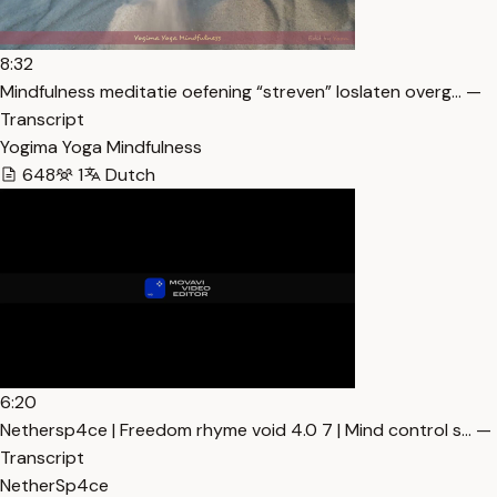
8:32
Mindfulness meditatie oefening “streven” loslaten overg… —
Transcript
Yogima Yoga Mindfulness
648
1
Dutch
6:20
Nethersp4ce | Freedom rhyme void 4.0 7 | Mind control s… —
Transcript
NetherSp4ce