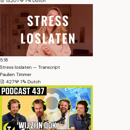
13,207
1
Dutch
5:18
Stress loslaten — Transcript
Paulien Timmer
427
1
Dutch