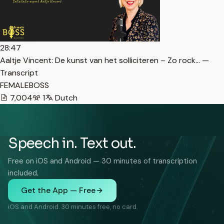
28:47
Aaltje Vincent: De kunst van het solliciteren – Zo rock… —
Transcript
FEMALEBOSS
7,004
1
Dutch
Speech in. Text out.
Free on iOS and Android — 30 minutes of transcription
included.
Get the App — Free
iOS and Android. 30 minutes free, no card.