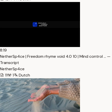
8:19
NetherSp4ce | Freedom rhyme void 4.0 10 | Mind control … —
Transcript
NetherSp4ce
11
1
Dutch