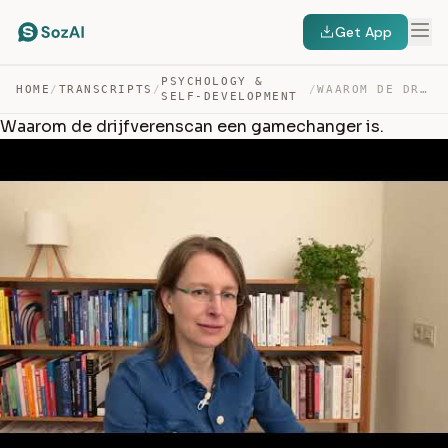
Get App
PSYCHOLOGY &
HOME
/
TRANSCRIPTS
/
/
WAAROM DE DRIJFVERENSCAN EEN GAMECHANGER IS. — TRANSCRIPT
SELF-DEVELOPMENT
Waarom de drijfverenscan een gamechanger is.