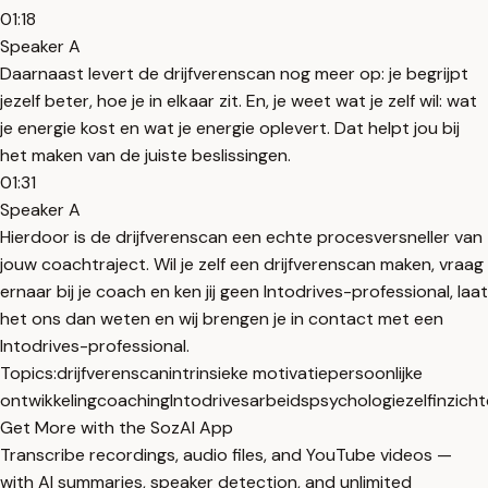
01:18
Speaker A
Daarnaast levert de drijfverenscan nog meer op: je begrijpt
jezelf beter, hoe je in elkaar zit. En, je weet wat je zelf wil: wat
je energie kost en wat je energie oplevert. Dat helpt jou bij
het maken van de juiste beslissingen.
01:31
Speaker A
Hierdoor is de drijfverenscan een echte procesversneller van
jouw coachtraject. Wil je zelf een drijfverenscan maken, vraag
ernaar bij je coach en ken jij geen Intodrives-professional, laat
het ons dan weten en wij brengen je in contact met een
Intodrives-professional.
Topics:
drijfverenscan
intrinsieke motivatie
persoonlijke
ontwikkeling
coaching
Intodrives
arbeidspsychologie
zelfinzicht
Get More with the SozAI App
Transcribe recordings, audio files, and YouTube videos —
with AI summaries, speaker detection, and unlimited