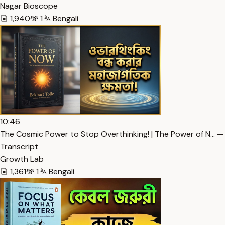
Nagar Bioscope
1,940
1
Bengali
10:46
The Cosmic Power to Stop Overthinking! | The Power of N… —
Transcript
Growth Lab
1,361
1
Bengali