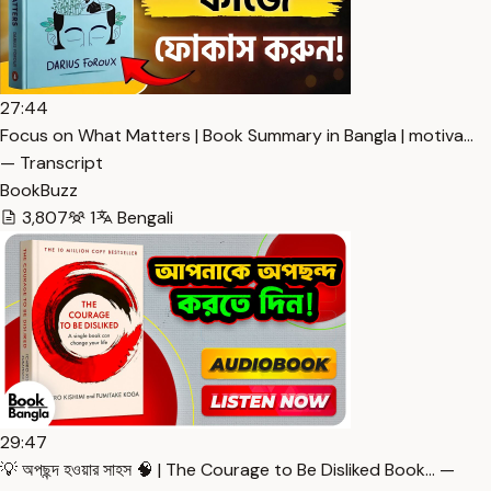
27:44
Focus on What Matters | Book Summary in Bangla | motiva…
— Transcript
BookBuzz
3,807
1
Bengali
29:47
💡 অপছন্দ হওয়ার সাহস 🧠 | The Courage to Be Disliked Book… —