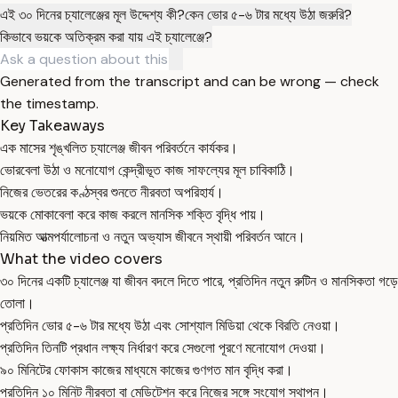
এই ৩০ দিনের চ্যালেঞ্জের মূল উদ্দেশ্য কী?
কেন ভোর ৫-৬ টার মধ্যে উঠা জরুরি?
কিভাবে ভয়কে অতিক্রম করা যায় এই চ্যালেঞ্জে?
Generated from the transcript and can be wrong — check
the timestamp.
Key Takeaways
এক মাসের শৃঙ্খলিত চ্যালেঞ্জ জীবন পরিবর্তনে কার্যকর।
ভোরবেলা উঠা ও মনোযোগ কেন্দ্রীভূত কাজ সাফল্যের মূল চাবিকাঠি।
নিজের ভেতরের কণ্ঠস্বর শুনতে নীরবতা অপরিহার্য।
ভয়কে মোকাবেলা করে কাজ করলে মানসিক শক্তি বৃদ্ধি পায়।
নিয়মিত আত্মপর্যালোচনা ও নতুন অভ্যাস জীবনে স্থায়ী পরিবর্তন আনে।
What the video covers
৩০ দিনের একটি চ্যালেঞ্জ যা জীবন বদলে দিতে পারে, প্রতিদিন নতুন রুটিন ও মানসিকতা গড়ে
তোলা।
প্রতিদিন ভোর ৫-৬ টার মধ্যে উঠা এবং সোশ্যাল মিডিয়া থেকে বিরতি নেওয়া।
প্রতিদিন তিনটি প্রধান লক্ষ্য নির্ধারণ করে সেগুলো পূরণে মনোযোগ দেওয়া।
৯০ মিনিটের ফোকাস কাজের মাধ্যমে কাজের গুণগত মান বৃদ্ধি করা।
প্রতিদিন ১০ মিনিট নীরবতা বা মেডিটেশন করে নিজের সঙ্গে সংযোগ স্থাপন।