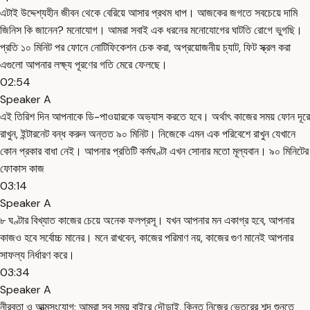
এটাই উদ্দেশ্যহীন জীবন থেকে বেরিয়ে আসার প্রথম ধাপ। আজকের জগতে সবচেয়ে দামি
জিনিস কি জানেন? মনোযোগ। আমরা সবাই এক ধরনের মনোযোগের ঘাটতি রোগে ভুগছি।
প্রতি ১০ মিনিট পর ফোনে নোটিফিকেশন চেক করা, অপ্রয়োজনীয় চ্যাট, ফিট স্ক্রল করা
এগুলো আপনার লক্ষ্য পূরণের গতি মেরে ফেলছে।
02:54
Speaker A
এই তিরিশ দিন আপনাকে ডি-পাওয়ারকে অভ্যাস করতে হবে। অর্থাৎ কাজের সময় ফোন দূরে
রাখুন, ইন্টারনেট বন্ধ করুন অন্তত ৯০ মিনিট। নিজেকে এমন এক পরিবেশে রাখুন যেখানে
কোন প্রকার বাধা নেই। আপনার প্রতিটি কর্মঘণ্টা এখন সোনার মতো মূল্যবান। ৯০ মিনিটের
ফোকাস কাজ
03:14
Speaker A
৮ ঘণ্টার বিখ্যাত কাজের চেয়ে অনেক ফলপ্রসূ। যখন আপনার মন একাগ্র হবে, আপনার
কাজও হবে সর্বোচ্চ মানের। মনে রাখবেন, কাজের পরিমাণ নয়, কাজের গুণ মানেই আপনার
সাফল্য নির্ধারণ করে।
03:34
Speaker A
নীরবতা ও আত্মসংযোগ: আমরা সব সময় বাইরে দৌড়াই, কিন্তু নিজের ভেতরের শব্দ শুনতে