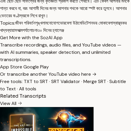
এবং ছোট ছোট সাফল্যের জন্য কৃতজ্ঞতা প্রকাশ করতে শেখাবে। এটি কেবল আপনার মনকে
শান্ত করবে না, বরং আগামী দিনের জন্য আপনার পথকে আরো স্পষ্ট করে তুলবে। আপনার
ভেতরের কণ্ঠস্বরকে লিখে রাখুন।
Topics:
জীবন পরিবর্তন
শৃঙ্খলা
মনোযোগ
ভোরবেলা উঠা
মেডিটেশন
ভয় মোকাবেলা
স্বাস্থ্যকর
খাদ্য
ব্যায়াম
আত্মপর্যালোচনা
৩০ দিনের চ্যালেঞ্জ
Get More with the SozAI App
Transcribe recordings, audio files, and YouTube videos —
with AI summaries, speaker detection, and unlimited
transcriptions.
App Store
Google Play
Or transcribe another YouTube video here →
Free tools:
TXT to SRT
·
SRT Validator
·
Merge SRT
·
Subtitle
to Text
·
All tools
Related Transcripts
View All