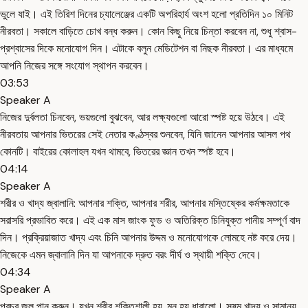
ভুলে যাই। এই তিরিশ দিনের চ্যালেঞ্জের একটি অপরিহার্য অংশ হলো প্রতিদিন ১০ মিনিট
নীরবতা। সকালে বাড়িতে চোখ বন্ধ করুন। কোন কিছু নিয়ে চিন্তা করবেন না, শুধু শ্বাস-
প্রশ্বাসের দিকে মনোযোগ দিন। এটাকে বলুন মেডিটেশন বা নিছক নীরবতা। এর মাধ্যমে
আপনি নিজের সঙ্গে সংযোগ স্থাপন করবেন।
03:53
Speaker A
নিজের দুর্বলতা চিনবেন, ভয়গুলো বুঝবেন, আর লক্ষ্যগুলো আরো স্পষ্ট হয়ে উঠবে। এই
নীরবতায় আপনার ভিতরের সেই নেতার কণ্ঠস্বর শুনবেন, যিনি জানেন আপনার আসল পথ
কোনটি। বাইরের কোলাহল যখন থামবে, ভিতরের জ্ঞান তখন স্পষ্ট হবে।
04:14
Speaker A
শরীর ও খাদ্য জ্বালানি: আপনার শক্তি, আপনার শরীর, আপনার মস্তিষ্কের কর্মক্ষমতাকে
সরাসরি প্রভাবিত করে। এই এক মাস জাংক ফুড ও অতিরিক্ত চিনিযুক্ত পানীয় সম্পূর্ণ বাদ
দিন। প্রক্রিয়াজাত খাদ্য এবং চিনি আপনার উদ্দম ও মনোযোগকে লোমহে নষ্ট করে দেয়।
নিজেকে এমন জ্বালানি দিন যা আপনাকে দ্রুত বরং দীর্ঘ ও স্থায়ী শক্তি দেবে।
04:34
Speaker A
প্রচুর জল পান করুন। যখন শরীর শক্তিশালী হয়, মন হয় ধারালো। সুষম খাদ্য ও সামান্য