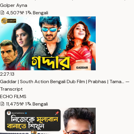
Golper Ayna
4,507
1
Bengali
2:27:13
Gaddar | South Action Bengali Dub Film | Prabhas | Tama… —
Transcript
ECHO FILMS
11,475
1
Bengali