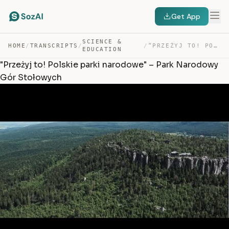
Get App
SCIENCE &
HOME
/
TRANSCRIPTS
/
/
“PRZEŻYJ TO! POLSKIE PARKI NARODOWE” – PARK NARODOWY GÓ… — TRANSCRIPT
EDUCATION
"Przeżyj to! Polskie parki narodowe" – Park Narodowy
Gór Stołowych