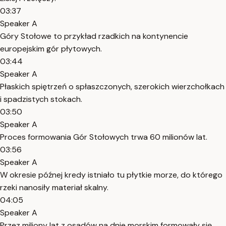
03:37
Speaker A
Góry Stołowe to przykład rzadkich na kontynencie
europejskim gór płytowych.
03:44
Speaker A
Płaskich spiętrzeń o spłaszczonych, szerokich wierzchołkach
i spadzistych stokach.
03:50
Speaker A
Proces formowania Gór Stołowych trwa 60 milionów lat.
03:56
Speaker A
W okresie późnej kredy istniało tu płytkie morze, do którego
rzeki nanosiły materiał skalny.
04:05
Speaker A
Przez miliony lat z osadów na dnie morskim formowały się