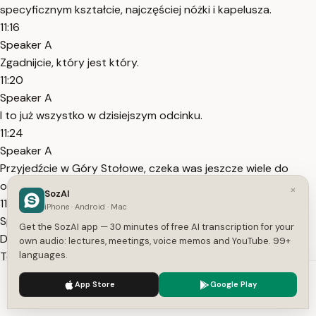
specyficznym kształcie, najczęściej nóżki i kapelusza.
11:16
Speaker A
Zgadnijcie, który jest który.
11:20
Speaker A
I to już wszystko w dzisiejszym odcinku.
11:24
Speaker A
Przyjedźcie w Góry Stołowe, czeka was jeszcze wiele do
odkrycia.
×
SozAI
11:29
iPhone · Android · Mac
Speaker A
Get the SozAI app — 30 minutes of free AI transcription for your
Do zobaczenia.
own audio: lectures, meetings, voice memos and YouTube. 99+
Topics:
languages.
Park Narodowy Gór Stołowych
Szczeliniec
Wielki
Sudety Środkowe
Opowieści z Narnii
formacje
We use cookies to enhance your experience.
Privacy Policy
App Store
Google Play
skalne
turystyka przyrodnicza
zamek
Accept
Settings
Homole
Wambierzyce
Muzeum Papiernictwa
Łężyckie Skałki