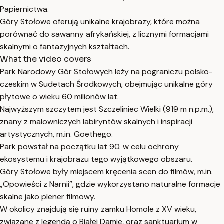
Papiernictwa.
Góry Stołowe oferują unikalne krajobrazy, które można
porównać do sawanny afrykańskiej, z licznymi formacjami
skalnymi o fantazyjnych kształtach.
What the video covers
Park Narodowy Gór Stołowych leży na pograniczu polsko-
czeskim w Sudetach Środkowych, obejmując unikalne góry
płytowe o wieku 60 milionów lat.
Najwyższym szczytem jest Szczeliniec Wielki (919 m n.p.m.),
znany z malowniczych labiryntów skalnych i inspiracji
artystycznych, m.in. Goethego.
Park powstał na początku lat 90. w celu ochrony
ekosystemu i krajobrazu tego wyjątkowego obszaru.
Góry Stołowe były miejscem kręcenia scen do filmów, m.in.
„Opowieści z Narnii”, gdzie wykorzystano naturalne formacje
skalne jako plener filmowy.
W okolicy znajdują się ruiny zamku Homole z XV wieku,
związane z legendą o Białej Damie, oraz sanktuarium w