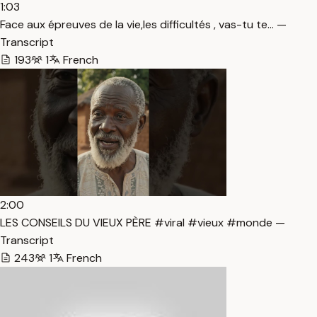
1:03
Face aux épreuves de la vie,les difficultés , vas-tu te… —
Transcript
193
1
French
2:00
LES CONSEILS DU VIEUX PÈRE #viral #vieux #monde —
Transcript
243
1
French