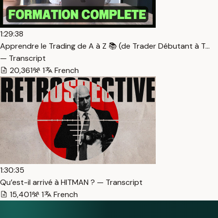
1:29:38
Apprendre le Trading de A à Z 📚 (de Trader Débutant à T…
— Transcript
20,361
1
French
1:30:35
Qu’est-il arrivé à HITMAN ? — Transcript
15,401
1
French