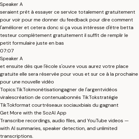
Speaker A
seraient prêt à essayer ce service totalement gratuitement
pour voir pour me donner du feedback pour dire comment
l'améliorer et cetera donc si ça vous intéresse d'être betta
testeur complètement gratuitement il suffit de remplir le
petit formulaire juste en bas
07:07
Speaker A
et ensuite dès que l'école s'ouvre vous aurez votre place
gratuite elle sera réservée pour vous et sur ce à la prochaine
pour une nouvelle vidéo
Topics:
TikTok
monétisation
gagner de l'argent
vidéos
virales
création de contenu
abonnés TikTok
stratégie
TikTok
format court
réseaux sociaux
biais du gagnant
Get More with the SozAI App
Transcribe recordings, audio files, and YouTube videos —
with AI summaries, speaker detection, and unlimited
transcriptions.