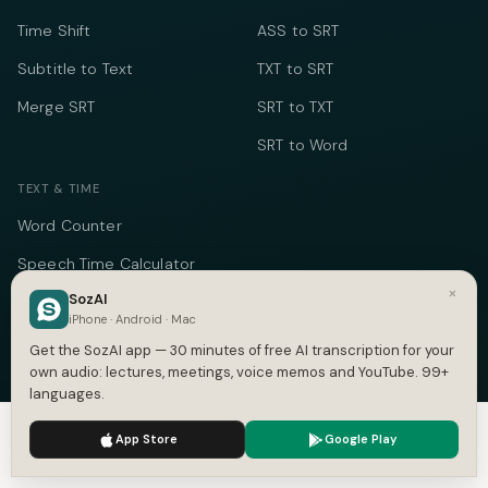
Time Shift
ASS to SRT
Subtitle to Text
TXT to SRT
Merge SRT
SRT to TXT
SRT to Word
TEXT & TIME
Word Counter
Speech Time Calculator
×
SozAI
Social Media Counter
iPhone · Android · Mac
Meeting Cost Calculator
Get the SozAI app — 30 minutes of free AI transcription for your
own audio: lectures, meetings, voice memos and YouTube. 99+
Online Timer
languages.
Timecode Converter
We use cookies to enhance your experience.
Privacy Policy
App Store
Google Play
Accept
Settings
COMPANY