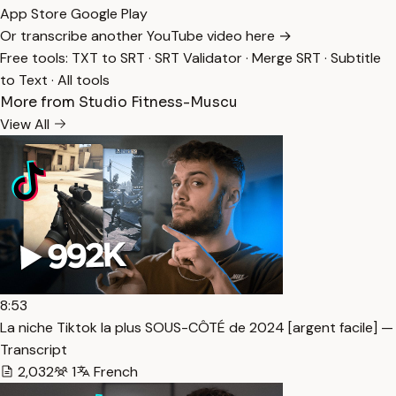
App Store
Google Play
Or transcribe another YouTube video here →
Free tools:
TXT to SRT
·
SRT Validator
·
Merge SRT
·
Subtitle
to Text
·
All tools
More from Studio Fitness-Muscu
View All
8:53
La niche Tiktok la plus SOUS-CÔTÉ de 2024 [argent facile] —
Transcript
2,032
1
French