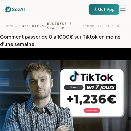
Get App
BUSINESS &
HOME
/
TRANSCRIPTS
/
/
COMMENT PASSER DE 0 À 1000€ SUR TIKTOK EN MOINS D’UNE S… — TRANSCRIPT
STARTUPS
Comment passer de 0 à 1000€ sur Tiktok en moins
d'une semaine