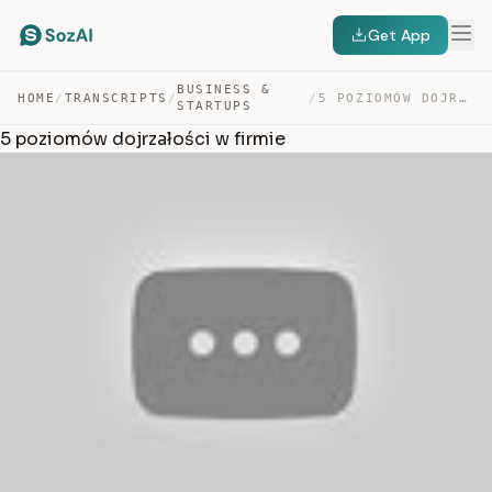
Get App
BUSINESS &
HOME
/
TRANSCRIPTS
/
/
5 POZIOMÓW DOJRZAŁOŚCI W FIRMIE — TRANSCRIPT
STARTUPS
5 poziomów dojrzałości w firmie