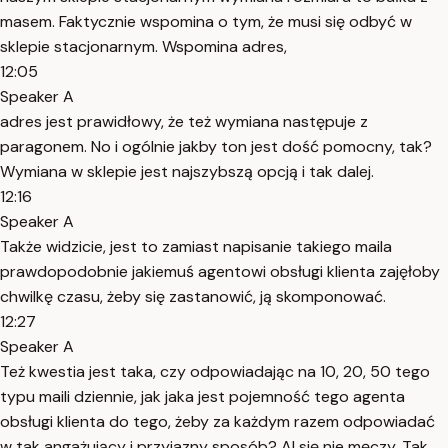
masem. Faktycznie wspomina o tym, że musi się odbyć w
sklepie stacjonarnym. Wspomina adres,
12:05
Speaker A
adres jest prawidłowy, że też wymiana następuje z
paragonem. No i ogólnie jakby ton jest dość pomocny, tak?
Wymiana w sklepie jest najszybszą opcją i tak dalej.
12:16
Speaker A
Także widzicie, jest to zamiast napisanie takiego maila
prawdopodobnie jakiemuś agentowi obsługi klienta zajęłoby
chwilkę czasu, żeby się zastanowić, ją skomponować.
12:27
Speaker A
Też kwestia jest taka, czy odpowiadając na 10, 20, 50 tego
typu maili dziennie, jak jaka jest pojemność tego agenta
obsługi klienta do tego, żeby za każdym razem odpowiadać
w tak angażujący i przyjazny sposób? AI się nie męczy. Tak,