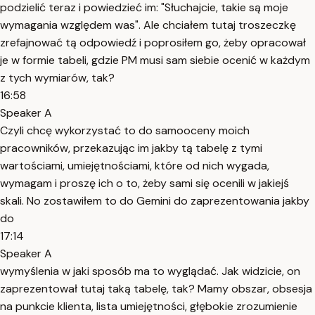
podzielić teraz i powiedzieć im: "Słuchajcie, takie są moje
wymagania względem was". Ale chciałem tutaj troszeczkę
zrefajnować tą odpowiedź i poprosiłem go, żeby opracował
je w formie tabeli, gdzie PM musi sam siebie ocenić w każdym
z tych wymiarów, tak?
16:58
Speaker A
Czyli chcę wykorzystać to do samooceny moich
pracowników, przekazując im jakby tą tabelę z tymi
wartościami, umiejętnościami, które od nich wygada,
wymagam i proszę ich o to, żeby sami się ocenili w jakiejś
skali. No zostawiłem to do Gemini do zaprezentowania jakby
do
17:14
Speaker A
wymyślenia w jaki sposób ma to wyglądać. Jak widzicie, on
zaprezentował tutaj taką tabelę, tak? Mamy obszar, obsesja
na punkcie klienta, lista umiejętności, głębokie zrozumienie