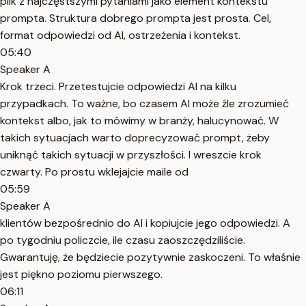
plik z najczęstszymi pytaniami jako element kontekstu
prompta. Struktura dobrego prompta jest prosta. Cel,
format odpowiedzi od AI, ostrzeżenia i kontekst.
05:40
Speaker A
Krok trzeci. Przetestujcie odpowiedzi AI na kilku
przypadkach. To ważne, bo czasem AI może źle zrozumieć
kontekst albo, jak to mówimy w branży, halucynować. W
takich sytuacjach warto doprecyzować prompt, żeby
uniknąć takich sytuacji w przyszłości. I wreszcie krok
czwarty. Po prostu wklejajcie maile od
05:59
Speaker A
klientów bezpośrednio do AI i kopiujcie jego odpowiedzi. A
po tygodniu policzcie, ile czasu zaoszczędziliście.
Gwarantuję, że będziecie pozytywnie zaskoczeni. To właśnie
jest piękno poziomu pierwszego.
06:11