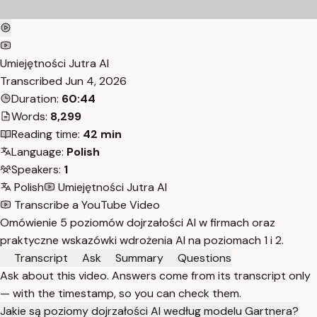
Umiejętności Jutra AI
Transcribed
Jun 4, 2026
Duration:
60:44
Words:
8,299
Reading time:
42 min
Language:
Polish
Speakers:
1
Polish
Umiejętności Jutra AI
Transcribe a YouTube Video
Omówienie 5 poziomów dojrzałości AI w firmach oraz
praktyczne wskazówki wdrożenia AI na poziomach 1 i 2.
Transcript
Ask
Summary
Questions
Ask about this video. Answers come from its transcript only
— with the timestamp, so you can check them.
Jakie są poziomy dojrzałości AI według modelu Gartnera?