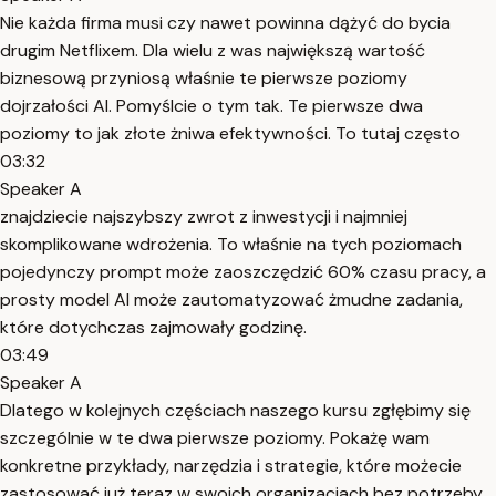
Nie każda firma musi czy nawet powinna dążyć do bycia
drugim Netflixem. Dla wielu z was największą wartość
biznesową przyniosą właśnie te pierwsze poziomy
dojrzałości AI. Pomyślcie o tym tak. Te pierwsze dwa
poziomy to jak złote żniwa efektywności. To tutaj często
03:32
Speaker A
znajdziecie najszybszy zwrot z inwestycji i najmniej
skomplikowane wdrożenia. To właśnie na tych poziomach
pojedynczy prompt może zaoszczędzić 60% czasu pracy, a
prosty model AI może zautomatyzować żmudne zadania,
które dotychczas zajmowały godzinę.
03:49
Speaker A
Dlatego w kolejnych częściach naszego kursu zgłębimy się
szczególnie w te dwa pierwsze poziomy. Pokażę wam
konkretne przykłady, narzędzia i strategie, które możecie
zastosować już teraz w swoich organizacjach bez potrzeby