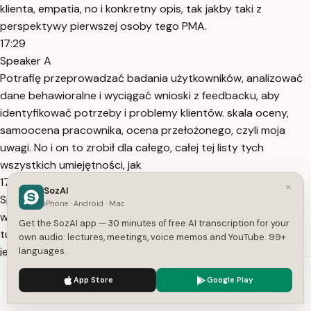
klienta, empatia, no i konkretny opis, tak jakby taki z
perspektywy pierwszej osoby tego PMA.
17:29
Speaker A
Potrafię przeprowadzać badania użytkowników, analizować
dane behawioralne i wyciągać wnioski z feedbacku, aby
identyfikować potrzeby i problemy klientów. skala oceny,
samoocena pracownika, ocena przełożonego, czyli moja
uwagi. No i on to zrobił dla całego, całej tej listy tych
wszystkich umiejętności, jak
17:45
×
SozAI
Speaker A
iPhone · Android · Mac
widzicie oraz dodał tutaj kilka różnych sugestii. Jak widzicie
Get the SozAI app — 30 minutes of free AI transcription for your
tutaj to, w czym mi to najbardziej pomaga tak naprawdę to
own audio: lectures, meetings, voice memos and YouTube. 99+
jeżeli się nad tym głębiej zastanowić, przygotowanie takiej
languages.
tabelki tutaj od zera to jest prawdopodobnie godzina mojej
We use cookies to enhance your experience.
Privacy Policy
App Store
Google Play
pracy, a o ile nie więcej, być
Accept
Settings
18:01