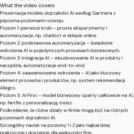
What the video covers
Prezentacja modelu dojrzałości AI według Gartnera z
pięcioma poziomami rozwoju.
Poziom 1: pierwsze kroki – proste eksperymenty i
automatyzacje, np. chatbot w sklepie online.
Poziom 2: podstawowa automatyzacja – świadome
wdrożenia AI w pojedynczych procesach biznesowych.
Poziom 3: integracja AI – wbudowywanie AI w produkty i
narzędzia, automatyzacje end-to-end.
Poziom 4: zaawansowane wdrożenia – AI jako kluczowy
element procesów i produktów, np. system rekomendacji
Allegro.
Poziom 5: AI First – model biznesowy oparty całkowicie na AI,
np. Netflix z personalizacją treści.
Podkreślenie, że różne działy w firmie mogą być na różnych
poziomach dojrzałości AI.
Szczególny nacisk na poziomy 1 i 2 jako najbardziej
praktyczne i dostępne dla większości firm.