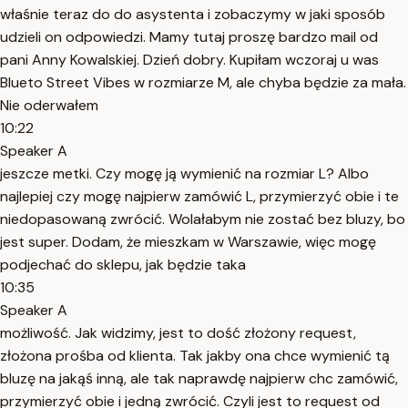
właśnie teraz do do asystenta i zobaczymy w jaki sposób
udzieli on odpowiedzi. Mamy tutaj proszę bardzo mail od
pani Anny Kowalskiej. Dzień dobry. Kupiłam wczoraj u was
Blueto Street Vibes w rozmiarze M, ale chyba będzie za mała.
Nie oderwałem
10:22
Speaker A
jeszcze metki. Czy mogę ją wymienić na rozmiar L? Albo
najlepiej czy mogę najpierw zamówić L, przymierzyć obie i te
niedopasowaną zwrócić. Wolałabym nie zostać bez bluzy, bo
jest super. Dodam, że mieszkam w Warszawie, więc mogę
podjechać do sklepu, jak będzie taka
10:35
Speaker A
możliwość. Jak widzimy, jest to dość złożony request,
złożona prośba od klienta. Tak jakby ona chce wymienić tą
bluzę na jakąś inną, ale tak naprawdę najpierw chc zamówić,
przymierzyć obie i jedną zwrócić. Czyli jest to request od