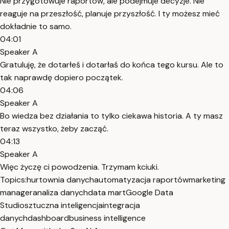
Nie przygotowuje raportów, ale podejmuje decyzje. Nie
reaguje na przeszłość, planuje przyszłość. I ty możesz mieć
dokładnie to samo.
04:01
Speaker A
Gratuluję, że dotarłeś i dotarłaś do końca tego kursu. Ale to
tak naprawdę dopiero początek.
04:06
Speaker A
Bo wiedza bez działania to tylko ciekawa historia. A ty masz
teraz wszystko, żeby zacząć.
04:13
Speaker A
Więc życzę ci powodzenia. Trzymam kciuki.
Topics:
hurtownia danych
automatyzacja raportów
marketing
manager
analiza danych
data mart
Google Data
Studio
sztuczna inteligencja
integracja
danych
dashboard
business intelligence