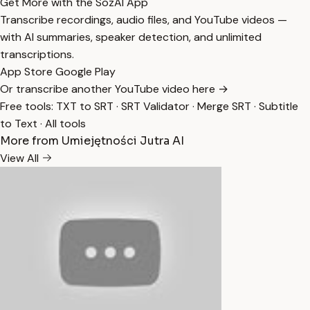
Get More with the SozAI App
Transcribe recordings, audio files, and YouTube videos —
with AI summaries, speaker detection, and unlimited
transcriptions.
App Store
Google Play
Or transcribe another YouTube video here →
Free tools:
TXT to SRT
·
SRT Validator
·
Merge SRT
·
Subtitle
to Text
·
All tools
More from Umiejętności Jutra AI
View All