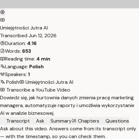
Umiejętności Jutra AI
Transcribed
Jun 12, 2026
Duration:
4:16
Words:
653
Reading time:
4 min
Language:
Polish
Speakers:
1
Polish
Umiejętności Jutra AI
Transcribe a YouTube Video
Dowiedz się, jak hurtownia danych zmienia pracę marketing
managera, automatyzuje raporty i umożliwia wykorzystanie
AI w analizie biznesowej.
Transcript
Ask
Summary
Chapters
Questions
Ask about this video. Answers come from its transcript only
— with the timestamp, so you can check them.