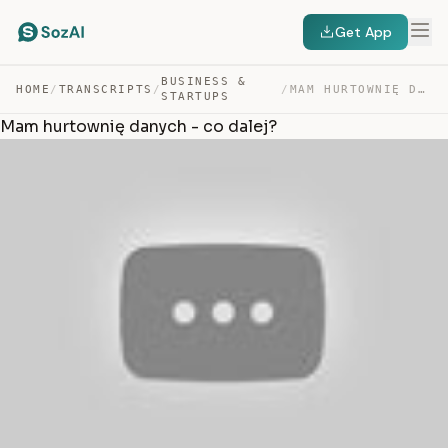
Get App
BUSINESS &
HOME
/
TRANSCRIPTS
/
/
MAM HURTOWNIĘ DANYCH – CO DALEJ? — TRANSCRIPT
STARTUPS
Mam hurtownię danych - co dalej?