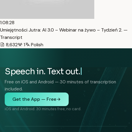
1:08:28
Umiejętności Jutra: AI 3.0 – Webinar na żywo – Tydzień 2. —
Transcript
8,632
1
Polish
Speech in. Text out.
Free on iOS and Android — 30 minutes of transcription
included.
Get the App — Free
iOS and Android. 30 minutes free, no card.