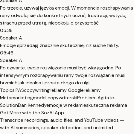
Speaker A
Po trzecie, używaj języka emocji. W momencie rozdrapywania
rany odwołuj się do konkretnych uczuć, frustracji, wstydu,
strachu przed utratą, niepokoju o przyszłość.
05:38
Speaker A
Emocje sprzedają znacznie skuteczniej niż suche fakty.
05:46
Speaker A
Po czwarte, twoje rozwiązanie musi być wiarygodne. Po
intensywnym rozdrapywaniu rany twoje rozwiązanie musi
brzmieć jak idealna i prosta droga do ulgi.
Topics:
PAS
copywriting
reklamy Google
reklamy
Meta
marketing
model copywriterski
Problem-Agitate-
Solution
Dan Kennedy
emocje w reklamie
skuteczna reklama
Get More with the SozAI App
Transcribe recordings, audio files, and YouTube videos —
with AI summaries, speaker detection, and unlimited