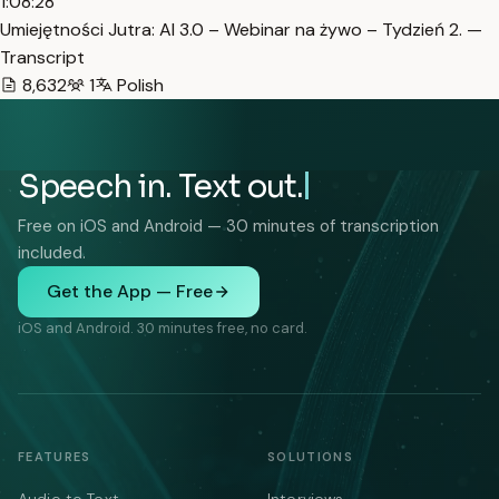
1:08:28
Umiejętności Jutra: AI 3.0 – Webinar na żywo – Tydzień 2. —
Transcript
8,632
1
Polish
Speech in. Text out.
Free on iOS and Android — 30 minutes of transcription
included.
Get the App — Free
iOS and Android. 30 minutes free, no card.
FEATURES
SOLUTIONS