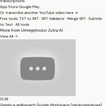
transcriptions.
App Store
Google Play
Or transcribe another YouTube video here →
Free tools:
TXT to SRT
·
SRT Validator
·
Merge SRT
·
Subtitle
to Text
·
All tools
More from Umiejętności Jutra AI
View All
13:38
Gemini w aplikacjach Google Workspace (nieobowiązkowa)