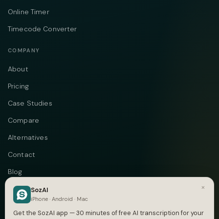
Online Timer
Timecode Converter
COMPANY
About
Pricing
Case Studies
Compare
Alternatives
Contact
Blog
×
Privacy
SozAI
iPhone · Android · Mac
Terms
Get the SozAI app — 30 minutes of free AI transcription for your