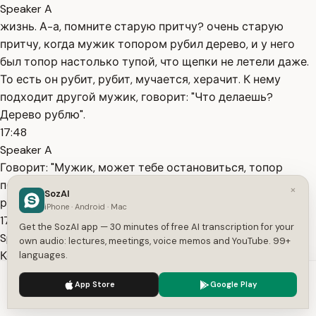
Speaker A
жизнь. А-а, помните старую притчу? очень старую
притчу, когда мужик топором рубил дерево, и у него
был топор настолько тупой, что щепки не летели даже.
То есть он рубит, рубит, мучается, херачит. К нему
подходит другой мужик, говорит: "Что делаешь?
Дерево рублю".
17:48
Speaker A
Говорит: "Мужик, может тебе остановиться, топор
подточить?" Говорит: "Отвали, мне некогда, мне дерево
×
SozAI
рубить надо".
iPhone · Android · Mac
17:55
Get the SozAI app — 30 minutes of free AI transcription for your
Speaker A
own audio: lectures, meetings, voice memos and YouTube. 99+
Когда я рассказываю про то, что у нас в команде есть
languages.
тренинги, которые полностью меняют жизнь человека,
We use cookies to enhance your experience.
Privacy Policy
App Store
Google Play
меняют в семье.
Accept
Settings
18:02